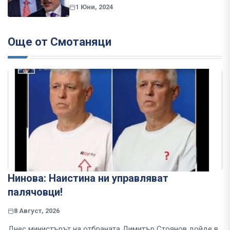
1 Юни, 2024
Още от Смотаняци
Нинова: Наистина ни управляват
палячовци!
8 Август, 2026
Днес министърът на отбраната Димитър Стоянов дойде в