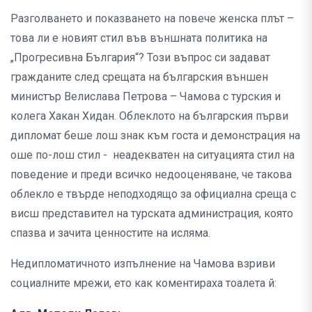
Разголването и показването на повече женска плът –
това ли е новият стил във външната политика на
„Прогресивна България“? Този въпрос си задават
гражданите след срещата на българския външен
министър Велислава Петрова – Чамова с турския и
колега Хакан Хидан. Облеклото на българския първи
дипломат беше лош знак към госта и демонстрация на
оше по-лош стил - неадекватен на ситуацията стил на
поведение и преди всичко недооценяване, че такова
облекло е твърде неподходящо за официална среща с
висш представител на турската администрация, която
спазва и зачита ценностите на исляма.
Недипломатичното изпълнение на Чамова взриви
социалните мрежи, ето как коментираха тоалета й: