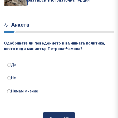
разтърси в Югоизточна Турция
Анкета
Одобрявате ли поведението и външната политика,
която води министър Петрова-Чамова?
Да
Не
Нямам мнение