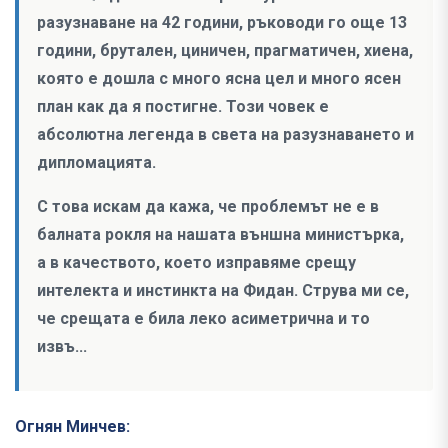
разузнаване на 42 години, ръководи го още 13
години, брутален, циничен, прагматичен, хиена,
която е дошла с много ясна цел и много ясен
план как да я постигне. Този човек е
абсолютна легенда в света на разузнаването и
дипломацията.
С това искам да кажа, че проблемът не е в
балната рокля на нашата външна министърка,
а в качеството, което изправяме срещу
интелекта и инстинкта на Фидан. Струва ми се,
че срещата е била леко асиметрична и то
извъ...
Огнян Минчев: