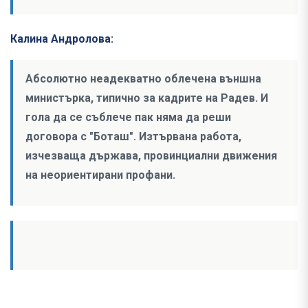
Калина Андролова:
Абсолютно неадекватно облечена външна
министърка, типично за кадрите на Радев. И
гола да се съблече пак няма да реши
договора с "Боташ". Изтървана работа,
изчезваща държава, провинциални движения
на неориентирани профани.