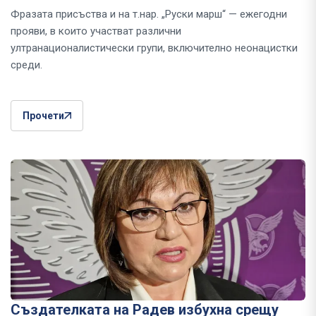
Фразата присъства и на т.нар. „Руски марш“ — ежегодни
прояви, в които участват различни
ултранационалистически групи, включително неонацистки
среди.
Прочети
Създателката на Радев избухна срещу