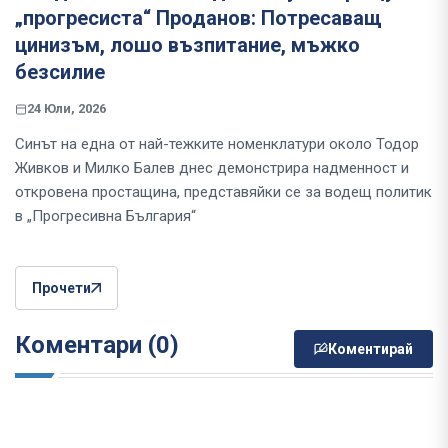
„прогресиста“ Проданов: Потресаващ
цинизъм, лошо възпитание, мъжко
безсилие
24 Юли, 2026
Синът на една от най-тежките номенклатури около Тодор
Живков и Милко Балев днес демонстрира надменност и
откровена простащина, представяйки се за водещ политик
в „Прогресивна България“
Прочети
Коментари (0)
Коментирай