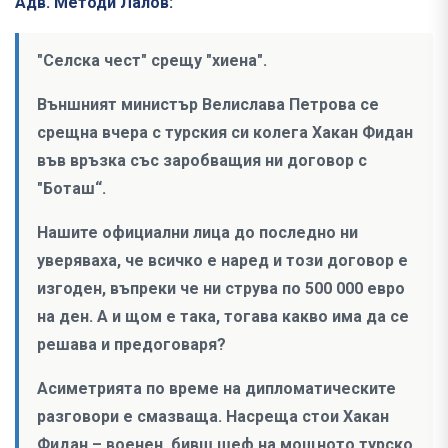
Адв. Методи Лалов:
"Селска чест" срещу "хиена".
Външният министър Велислава Петрова се
срещна вчера с турския си колега Хакан Фидан
във връзка със заробващия ни договор с
"Боташ“.
Нашите официални лица до последно ни
уверяваха, че всичко е наред и този договор е
изгоден, въпреки че ни струва по 500 000 евро
на ден. А и щом е така, тогава какво има да се
решава и предоговаря?
Асиметрията по време на дипломатическите
разговори е смазваща. Насреща стои Хакан
Фидан – военен, бивш шеф на мощното турско