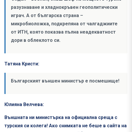
разузнаване и хладнокръвен геополитически
играч. А от българска страна –
микробиоложка, подкрепяна от чалгаджиите
от ИТН, която показва пълна неадекватност
дори в облеклото си.
Татяна Кристи:
Българският външен министър е посмешище!
Юлияна Велчева:
Външната ни министърка на официална среща с
турския си колега! Ако снимката не беше в сайта на