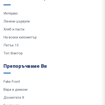
Интервю
Лачени цървули
Хляб и пасти
На всеки километър
Петък 13
Топ Фактор
Препоръчваме Ви
Fake Front
Вяра и демони
Досиетата Х