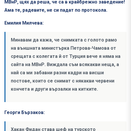
МВнР, щях да реша, че са в крайбрежно заведение!
Ама те, радевите, не си падат по протокола.
Емилия Милчева:
Минавам да кажа, че снимката с голото рамо
на външната министърка Петрова-Чамова от
срещата с колегата й от Турция вече я няма на
сайта на МВнР. Виждала съм всякакви неща, а
най са ми забавни разни кадри на висши
постове, които се снимат с някакви червени
кончета и други вързалки на китките.
Георги Бързаков:
Хакан Фидан става шеф на турското