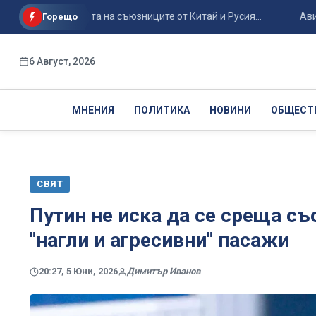
я за защита на съюзниците от Китай и Русия...
Авиоинцидент
Горещо
6 Август, 2026
МНЕНИЯ
ПОЛИТИКА
НОВИНИ
ОБЩЕСТ
СВЯТ
Путин не иска да се среща съ
"нагли и агресивни" пасажи
20:27, 5 Юни, 2026
Димитър Иванов