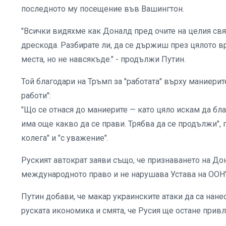
последното му посещение във Вашингтон.
"Всички видяхме как Доналд пред очите на целия свя
дрескода. Разбирате ли, да се държиш през цялото в
места, но не навсякъде." - продължи Путин.
Той благодари на Тръмп за "работата" върху маниерит
работи":
"Що се отнася до маниерите — като цяло искам да бла
има още какво да се прави. Трябва да се продължи", 
колега" и "с уважение".
Руският автократ заяви също, че признаването на До
международното право и не нарушава Устава на ООН"
Путин добави, че макар украинските атаки да са нан
руската икономика и смята, че Русия ще остане привл