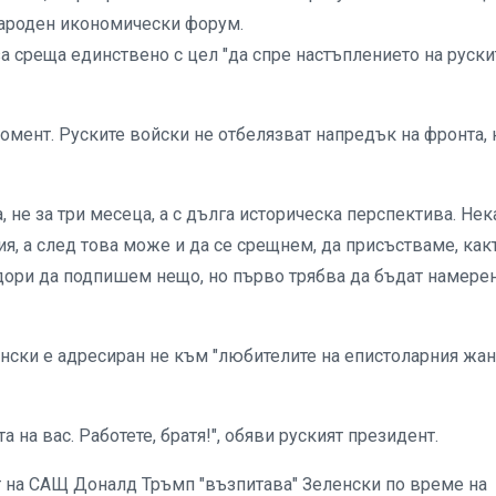
народен икономически форум.
за среща единствено с цел "да спре настъплението на руски
мент. Руските войски не отбелязват напредък на фронта, 
, не за три месеца, а с дълга историческа перспектива. Нек
я, а след това може и да се срещнем, да присъстваме, как
 дори да подпишем нещо, но първо трябва да бъдат намере
енски е адресиран не към "любителите на епистоларния жанр
а на вас. Работете, братя!", обяви руският президент.
ът на САЩ Доналд Тръмп "възпитава" Зеленски по време на