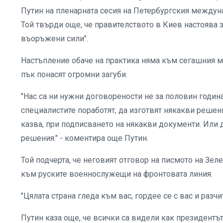
Путин на пленарната сесия на Петербургския между
Той твърди още, че правителството в Киев настоява 
въоръжени сили".
Настъпление обаче на практика няма към сегашния мо
пък понасят огромни загуби.
"Нас са ни нужни договорености не за половин година
специалистите поработят, да изготвят някакви решени
казва, при подписването на някакви документи. Или
решения." - коментира още Путин.
Той подчерта, че неговият отговор на писмото на Зел
към руските военнослужещи на фронтовата линия.
"Цялата страна гледа към вас, гордее се с вас и разчит
Путин каза още, че всички са видели как президент