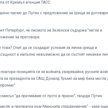
та от Кремъл агенция ТАСС.
орено писмо до Путин с предложение за среща за договар
кт Петербург, че писмото на Зеленски съдържа "нагли и
ложение за преговори.
е това? Опит да се създадат условия за лична среща и
 всъщност е напълно невъзможно да се състоят никакви ли
повтори позицията си за войната, уверявайки, руските вой
та на президента на САЩ Доналд Тръмп за мир биха могли 
мпромис".
смисъл "да преливаме от пусто в празно", твърди Путин.
мисля, и препратка към Минските споразумения.“ - каза още