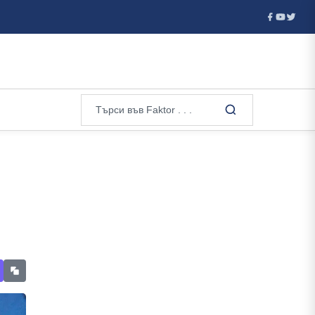
детон...
В Москва погребаха генерал при засилена секретнос