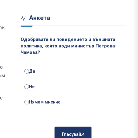
Анкета
ои
Одобрявате ли поведението и външната
политика, която води министър Петрова-
Чамова?
но
Да
към
Не
 с
Нямам мнение
Гласувай