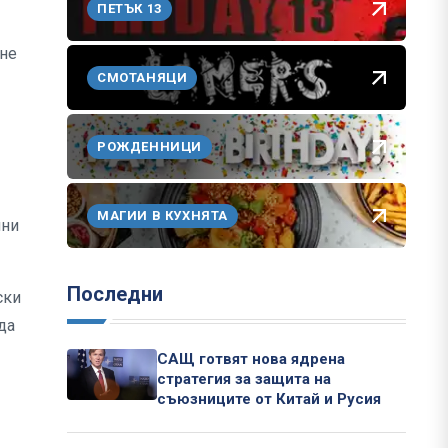
ПЕТЪК 13
яне
СМОТАНЯЦИ
РОЖДЕННИЦИ
МАГИИ В КУХНЯТА
чни
Последни
ски
да
САЩ готвят нова ядрена
стратегия за защита на
съюзниците от Китай и Русия