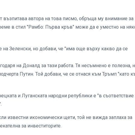
т възпитава автора на това писмо, обръща му внимание за
реме в стил "Рамбо: Първа кръв" може да е уместно на няк
е на Зеленски, но добави, че "има още върху какво да се
годаря на Доналд за тази работа. Тя несъмнено е полезна, 
подчерта Путин. Той добави, че се отнася към Тръмп "като 
нецката и Луганската народни републики е "в съответствие
.
если известни икономически щети, той не вижда заплаха за
екателна за инвеститорите.