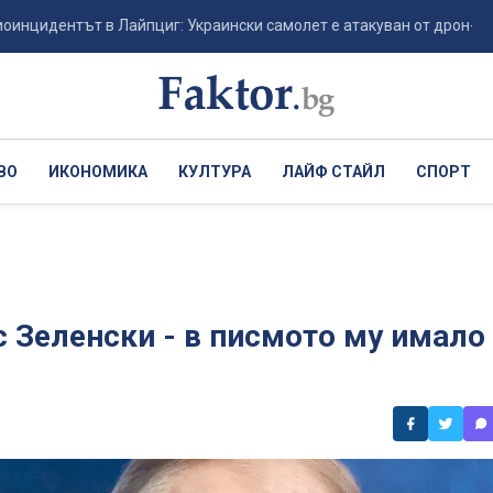
ът в Лайпциг: Украински самолет е атакуван от дрон-камикадзе - 
ВО
ИКОНОМИКА
КУЛТУРА
ЛАЙФ СТАЙЛ
СПОРТ
с Зеленски - в писмото му имало