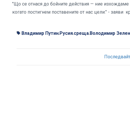
"Що се отнася до бойните действия — ние изхождаме 
когато постигнем поставените от нас цели." - заяви 
Владимир Путин
Русия
среща
Володимир Зеле
,
,
,
Последвайте