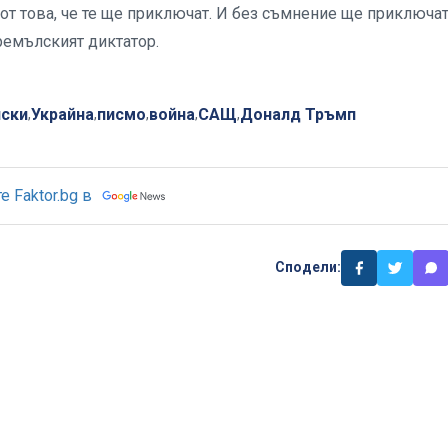
от това, че те ще приключат. И без съмнение ще приключат
кремълският диктатор.
нски
Украйна
писмо
война
САЩ
Доналд Тръмп
,
,
,
,
,
 Faktor.bg в
Сподели: