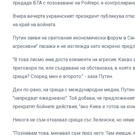
предаде БТА с позоваване на Ройтерс и контролирана
Вчера вечерта украинският президент публикува отв
на край на войната.
Путин заяви на световния икономически форум в Сан
агресивни" пасажи и не изглежда като искрено пред
"В това писмо има доста елементи на агресия. Какво 
преговори ли, или създаване на обстановка, в която
срещи? Според мен е второто." - каза Путин.
Ден по-рано, на среща с международни медии, Путин 
"напредват ежедневно". Той добави, че предложения
прекратят бойните действия, "ако Киев е готов на ко
Никога не съм отказвал среща със Зеленски, но няма 
"Познавам това, минавал съм през него. Там имаше, 