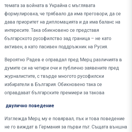
темата за войната в Украйна с мъглявата
формулировка, че трябвало да има преговори, да се
дава приоритет на дипломацията и да има баланс на
интересите. Така обикновено се представя
българското русофилство зад граница – не като
активен, а като пасивен поддръжник на Русия.
Вероятно Радев е оправдал пред Мерц различията в
думите си на четири очи и публично заявените пред
журналистите, с твърде многото русофилски
избиратели в България. Обикновено така се
оправдават българските премиери за такова
двулично поведение
Изглежда Мерц му е повярвал, пък и това поведение
не го виждат в Германия за първи път. Същата външна