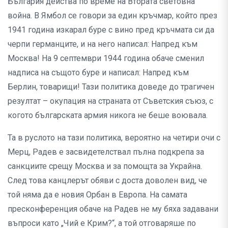
България действа по време на Втората световна
война. В Ямбол се говори за един кръчмар, който през
1941 година изкарал буре с вино пред кръчмата си да
черпи германците, и на него написал: Напред към
Москва! На 9 септември 1944 година обаче сменил
надписа на същото буре и написал: Напред към
Берлин, товарищи! Тази политика доведе до трагичен
резултат – окупация на страната от Съветския съюз, с
когото българската армия никога не беше воювала.
Та в руслото на тази политика, вероятно на четири очи с
Мерц, Радев е засвидетелствал пълна подкрепа за
санкциите срещу Москва и за помощта за Украйна.
След това канцлерът обяви с доста доволен вид, че
той няма да е новия Орбан в Европа. На самата
пресконференция обаче на Радев не му бяха задавани
въпроси като „Чий е Крим?“, а той отговаряше по