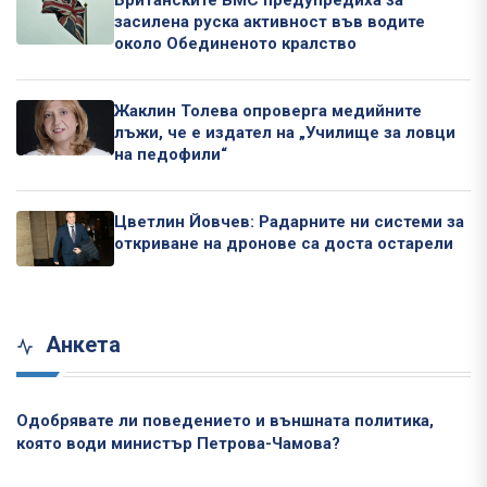
Британските ВМС предупредиха за
засилена руска активност във водите
около Обединеното кралство
Жаклин Толева опроверга медийните
лъжи, че е издател на „Училище за ловци
на педофили“
Цветлин Йовчев: Радарните ни системи за
откриване на дронове са доста остарели
Анкета
Одобрявате ли поведението и външната политика,
която води министър Петрова-Чамова?