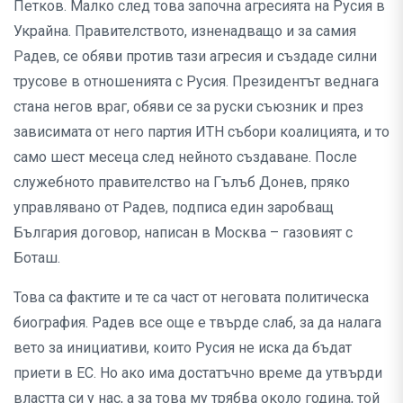
Петков. Малко след това започна агресията на Русия в
Украйна. Правителството, изненадващо и за самия
Радев, се обяви против тази агресия и създаде силни
трусове в отношенията с Русия. Президентът веднага
стана негов враг, обяви се за руски съюзник и през
зависимата от него партия ИТН събори коалицията, и то
само шест месеца след нейното създаване. После
служебното правителство на Гълъб Донев, пряко
управлявано от Радев, подписа един заробващ
България договор, написан в Москва – газовият с
Боташ.
Това са фактите и те са част от неговата политическа
биография. Радев все още е твърде слаб, за да налага
вето за инициативи, които Русия не иска да бъдат
приети в ЕС. Но ако има достатъчно време да утвърди
властта си у нас, а за това му трябва около година, той