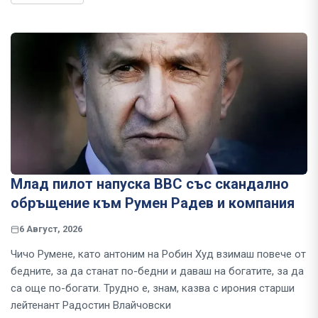
Млад пилот напуска ВВС със скандално
обръщение към Румен Радев и компания
6 Август, 2026
Чичо Румене, като антоним на Робин Худ взимаш повече от
бедните, за да станат по-бедни и даваш на богатите, за да
са още по-богати. Трудно е, знам, казва с ирония старши
лейтенант Радостин Влайчовски