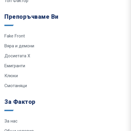
Топ Фактор
Препоръчваме Ви
Fake Front
Вяра и демони
Досиетата Х
Емигранти
Клюки
Смотаняци
За Фактор
За нас