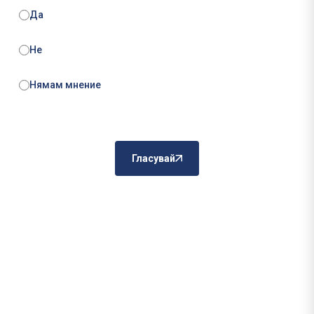
Да
Не
Нямам мнение
Гласувай