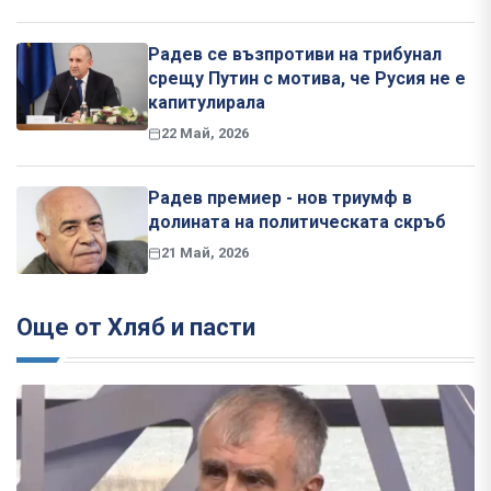
Радев се възпротиви на трибунал
срещу Путин с мотива, че Русия не е
капитулирала
22 Май, 2026
Радев премиер - нов триумф в
долината на политическата скръб
21 Май, 2026
Още от Хляб и пасти