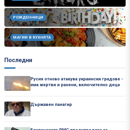
РОЖДЕННИЦИ
МАГИИ В КУХНЯТА
Последни
Русия отново атакува украински градове -
има жертви и ранени, включително деца
Държавен панагир