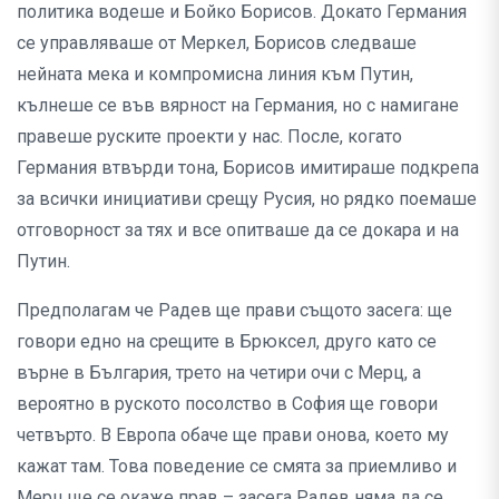
политика водеше и Бойко Борисов. Докато Германия
се управляваше от Меркел, Борисов следваше
нейната мека и компромисна линия към Путин,
кълнеше се във вярност на Германия, но с намигане
правеше руските проекти у нас. После, когато
Германия втвърди тона, Борисов имитираше подкрепа
за всички инициативи срещу Русия, но рядко поемаше
отговорност за тях и все опитваше да се докара и на
Путин.
Предполагам че Радев ще прави същото засега: ще
говори едно на срещите в Брюксел, друго като се
върне в България, трето на четири очи с Мерц, а
вероятно в руското посолство в София ще говори
четвърто. В Европа обаче ще прави онова, което му
кажат там. Това поведение се смята за приемливо и
Мерц ще се окаже прав – засега Радев няма да се