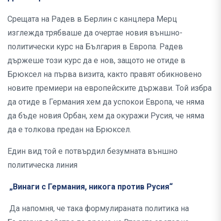
Срещата на Радев в Берлин с канцлера Мерц
изглежда трябваше да очертае новия външно-
политически курс на България в Европа. Радев
държеше този курс да е нов, защото не отиде в
Брюксел на първа визита, както правят обикновено
новите премиери на европейските държави. Той избра
да отиде в Германия хем да успокои Европа, че няма
да бъде новия Орбан, хем да окуражи Русия, че няма
да е толкова предан на Брюксел.
Един вид той е потвърдил безумната външно
политическа линия
„Винаги с Германия, никога против Русия“
Да напомня, че така формулираната политика на