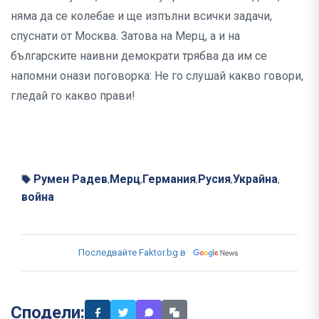
няма да се колебае и ще изпълни всички задачи,
спуснати от Москва. Затова на Мерц, а и на
българските наивни демократи трябва да им се
напомни онази поговорка: Не го слушай какво говори,
гледай го какво прави!
Румен Радев
Мерц
Германия
Русия
Украйна
,
,
,
,
,
война
Последвайте Faktor.bg в
Сподели: