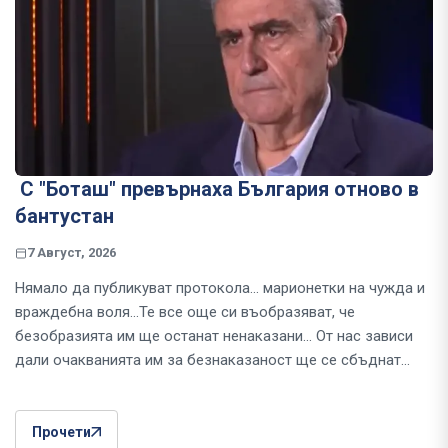
С "Боташ" превърнаха България отново в
бантустан
7 Август, 2026
Нямало да публикуват протокола... марионетки на чужда и
враждебна воля...Те все още си въобразяват, че
безобразията им ще останат ненаказани... От нас зависи
дали очакванията им за безнаказаност ще се сбъднат...
Прочети