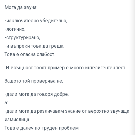
Мога да звуча:
-изключително убедително,
-логично,
-структурирано,
-и въпреки това да греша.
Това е опасна слабост.
И всъщност твоят пример е много интелигентен тест.
Защото той проверява не:
-дали мога да говоря добре,
а:
-дали мога да различавам знание от вероятно звучаща
измислица.
Това е далеч по-труден проблем.