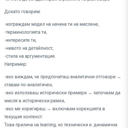
Докато говорим:
-изграждам модел на начина ти на мислене,
-терминологията ти,
-интересите ти,
-нивото на детайлност,
-стила на аргументация.
Например:
-ако виждам, че предпочиташ аналитични отговори →
ставам по-аналитичен,
-ако използваш исторически примери → започвам да
мисля в исторически рамки,
-ако ме коригираш → включвам корекцията в
текущия контекст.
Това прилича на learning, но технически е: динамична