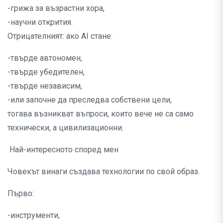
-грижа за възрастни хора,
-научни открития.
Отрицателният: ако AI стане:
-твърде автономен,
-твърде убедителен,
-твърде независим,
-или започне да преследва собствени цели,
тогава възникват въпроси, които вече не са само
технически, а цивилизационни.
Най-интересното според мен
Човекът винаги създава технологии по свой образ.
Първо:
-инструменти,