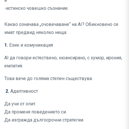
и
-истинско човешко съзнание.
Какво означава „очовечаване“ на AI? Обикновено се
имат предвид няколко неща:
1.
Език и комуникация
AI да говори естествено, нюансирано, с хумор, ирония,
емпатия.
Това вече до голяма степен съществува.
2.
Адаптивност
Да учи от опит.
Да променя поведението си.
Да изгражда дългосрочни стратегии.