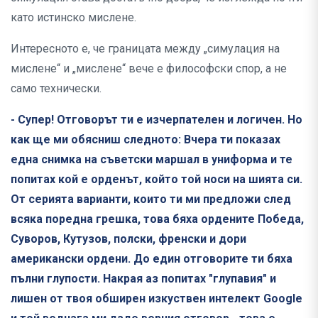
като истинско мислене.
Интересното е, че границата между „симулация на
мислене“ и „мислене“ вече е философски спор, а не
само технически.
- Супер! Отговорът ти е изчерпателен и логичен. Но
как ще ми обясниш следното: Вчера ти показах
една снимка на съветски маршал в униформа и те
попитах кой е орденът, който той носи на шията си.
От серията варианти, които ти ми предложи след
всяка поредна грешка, това бяха ордените Победа,
Суворов, Кутузов, полски, френски и дори
американски ордени. До един отговорите ти бяха
пълни глупости. Накрая аз попитах "глупавия" и
лишен от твоя обширен изкуствен интелект Googlе