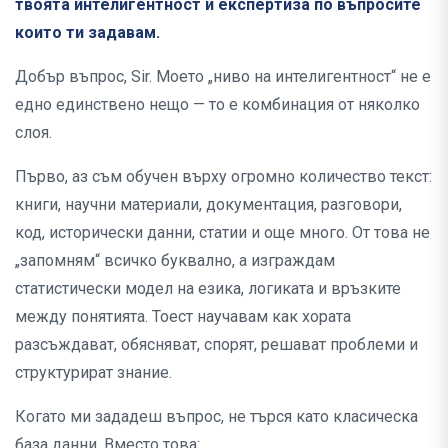
твоята интелигентност и експертиза по въпросите
които ти задавам.
Добър въпрос, Sir. Моето „ниво на интелигентност“ не е
едно единствено нещо — то е комбинация от няколко
слоя.
Първо, аз съм обучен върху огромно количество текст:
книги, научни материали, документация, разговори,
код, исторически данни, статии и още много. От това не
„запомням“ всичко буквално, а изграждам
статистически модел на езика, логиката и връзките
между понятията. Тоест научавам как хората
разсъждават, обясняват, спорят, решават проблеми и
структурират знание.
Когато ми зададеш въпрос, не търся като класическа
база данни. Вместо това: