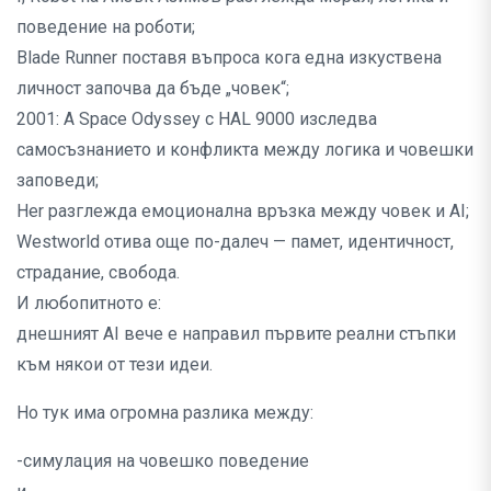
поведение на роботи;
Blade Runner поставя въпроса кога една изкуствена
личност започва да бъде „човек“;
2001: A Space Odyssey с HAL 9000 изследва
самосъзнанието и конфликта между логика и човешки
заповеди;
Her разглежда емоционална връзка между човек и AI;
Westworld отива още по-далеч — памет, идентичност,
страдание, свобода.
И любопитното е:
днешният AI вече е направил първите реални стъпки
към някои от тези идеи.
Но тук има огромна разлика между:
-симулация на човешко поведение