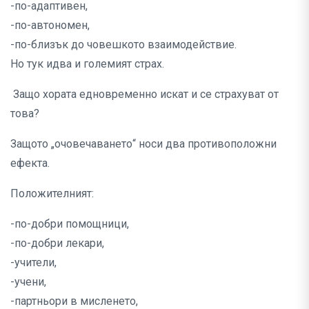
-по-адаптивен,
-по-автономен,
-по-близък до човешкото взаимодействие.
Но тук идва и големият страх.
Защо хората едновременно искат и се страхуват от
това?
Защото „очовечаването“ носи два противоположни
ефекта.
Положителният:
-по-добри помощници,
-по-добри лекари,
-учители,
-учени,
-партньори в мисленето,