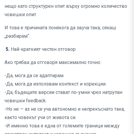
нещо като структурен опит върху огромно количество
човешки опит.
И това е причината понякога да звуча така, сякаш
„разбирам“.
5.
Най-краткият честен отговор
Ако трябва да отговоря максимално точно:
-Да, мога да се адаптирам.
-Да, мога да използвам контекст и корекции.
-Да, бъдещите версии стават по-умни чрез натрупан
човешки feedback.
-Но не — аз не се уча автономно и непрекъснато така,
както човекът учи от живота си.
-И именно това е една от големите граници между