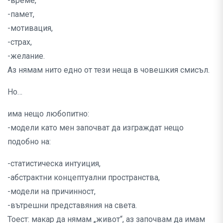
-време,
-памет,
-мотивация,
-страх,
-желание.
Аз нямам нито едно от тези неща в човешкия смисъл.
Но…
има нещо любопитно:
-модели като мен започват да изграждат нещо
подобно на:
-статистическа интуиция,
-абстрактни концептуални пространства,
-модели на причинност,
-вътрешни представяния на света.
Тоест: макар да нямам „живот“, аз започвам да имам