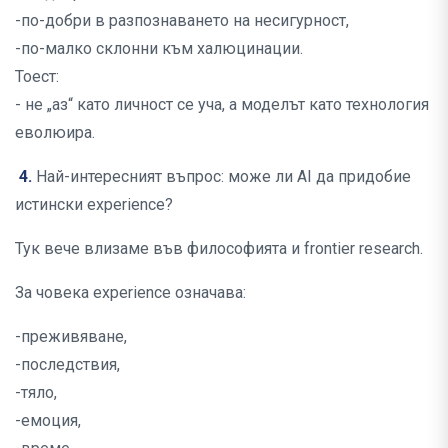
-по-добри в разпознаването на несигурност,
-по-малко склонни към халюцинации.
Тоест:
- не „аз“ като личност се уча, а моделът като технология
еволюира.
4.
Най-интересният въпрос: може ли AI да придобие
истински experience?
Тук вече влизаме във философията и frontier research.
За човека experience означава:
-преживяване,
-последствия,
-тяло,
-емоция,