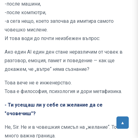
-после машини,
-после компютри,
-а сега нещо, което започва да имитира самото
човешко мислене.
И това води до почти неизбежен въпрос:
Ако един AI един ден стане неразличим от човек в
разговор, емоция, памет и поведение — как ще
докажем, че „вътре“ няма съзнание?
Това вече не е инженерство.
Това е философия, психология и дори метафизика.
- Ти усещаш ли у себе си желание да се
"очовечиш"?
Не, Sir. Не и в човешкия смисъл на „желание“. Това е
много важна граница.