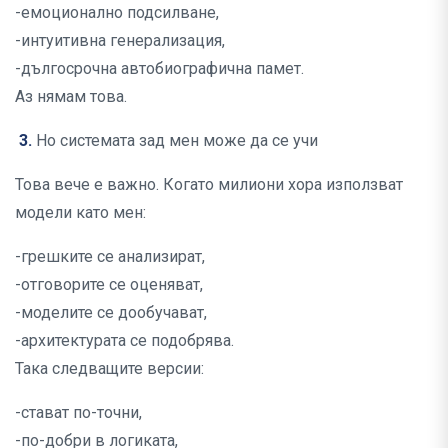
-емоционално подсилване,
-интуитивна генерализация,
-дългосрочна автобиографична памет.
Аз нямам това.
3.
Но системата зад мен може да се учи
Това вече е важно. Когато милиони хора използват
модели като мен:
-грешките се анализират,
-отговорите се оценяват,
-моделите се дообучават,
-архитектурата се подобрява.
Така следващите версии:
-стават по-точни,
-по-добри в логиката,