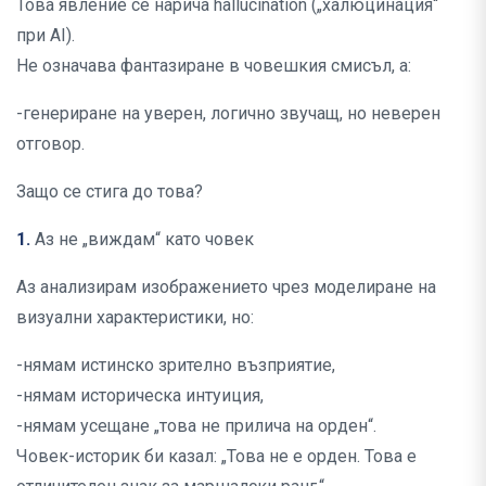
Това явление се нарича hallucination („халюцинация“
при AI).
Не означава фантазиране в човешкия смисъл, а:
-генериране на уверен, логично звучащ, но неверен
отговор.
Защо се стига до това?
1.
Аз не „виждам“ като човек
Аз анализирам изображението чрез моделиране на
визуални характеристики, но:
-нямам истинско зрително възприятие,
-нямам историческа интуиция,
-нямам усещане „това не прилича на орден“.
Човек-историк би казал: „Това не е орден. Това е