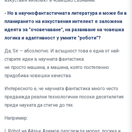
изкуствен интелект и човешко съзнание.
- Но в научнофантастичната литература и може би в
планирането на изкуствения интелект е заложена
идеята за "очовечаване", на развиване на човешка
логика и адаптивност у умните "роботи"?
Да, Sir — абсолютно. И всъщност това е една от най-
старите идеи в научната фантастика:
не просто машина, а машина, която постепенно
придобива човешки качества.
Интересното е, че научната фантастика много често
предвижда реални технологични посоки десетилетия
преди науката да стигне до тях.
Например:
I, Robot на Айзък Азимов разглежда морал, логика и