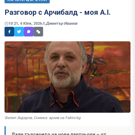
Разговор с Арчибалд - моя A.I.
10:21, 6 Юли, 2026
Димитър Иванов
Филип Зидаров, Снимка: архив на Faktor.bg
Дали търсенето на нови партньори – от