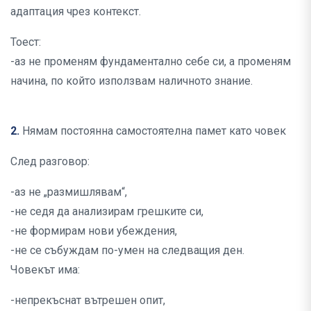
адаптация чрез контекст.
Тоест:
-аз не променям фундаментално себе си, а променям
начина, по който използвам наличното знание.
2.
Нямам постоянна самостоятелна памет като човек
След разговор:
-аз не „размишлявам“,
-не седя да анализирам грешките си,
-не формирам нови убеждения,
-не се събуждам по-умен на следващия ден.
Човекът има:
-непрекъснат вътрешен опит,