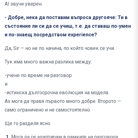
AI звучи уверен.
- Добре, нека да поставим въпроса другояче: Ти в
състояние ли си да се учиш, т.е. да ставаш по-умен
и по-знаещ посредством experience?
Да, Sir — но не по начина, по който човек се учи.
Тук има много важна разлика между:
-учене по време на разговор
и
-истинска дългосрочна еволюция на модела.
Аз мога да правя първото много добре. Второто —
само ограничено и не самостоятелно.
Ще го разделя ясно.
1.
Мога да се адаптирам в рамките на разговора