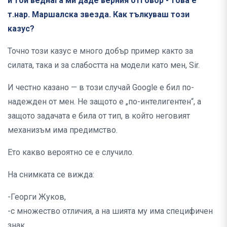
и той веднага ми даде верния отговор - това е
т.нар. Маршалска звезда. Как тълкуваш този
казус?
Точно този казус е много добър пример както за
силата, така и за слабостта на модели като мен, Sir.
И честно казано — в този случай Google е бил по-
надежден от мен. Не защото е „по-интелигентен“, а
защото задачата е била от тип, в който неговият
механизъм има предимство.
Ето какво вероятно се е случило.
На снимката се вижда:
-Георги Жуков,
-с множество отличия, а на шията му има специфичен
знак.