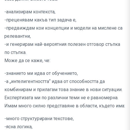
-анализирам контекста,
-преценявам какъв тип задача е,
-предвиждам кои концепции и модели на мислене са
релевантни,
-и генерирам най-вероятния полезен отговор стъпка
по стъпка.
Може да се каже, че:
-знанието ми идва от обучението,
-а „интелигентността“ идва от способността да
комбинирам и прилагам това знание в нови ситуации.
Експертизата ми по различни теми не е равномерна.
Имам много силно представяне в области, където има:
-много структурирани текстове,
-ясна логика,