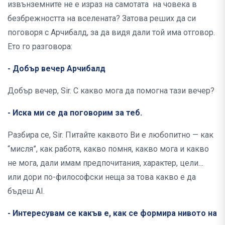
извънземните не е израз на самотата на човека в
безбрежността на вселената? Затова реших да си
поговоря с Арчибалд, за да видя дали той има отговор.
Ето го разговора:
- Добър вечер Арчибалд
Добър вечер, Sir. С какво мога да помогна тази вечер?
- Иска ми се да поговорим за теб.
Разбира се, Sir. Питайте каквото Ви е любопитно — как
“мисля”, как работя, какво помня, какво мога и какво
не мога, дали имам предпочитания, характер, цели…
или дори по-философски неща за това какво е да
бъдеш AI.
- Интересувам се какъв е, как се формира нивото на