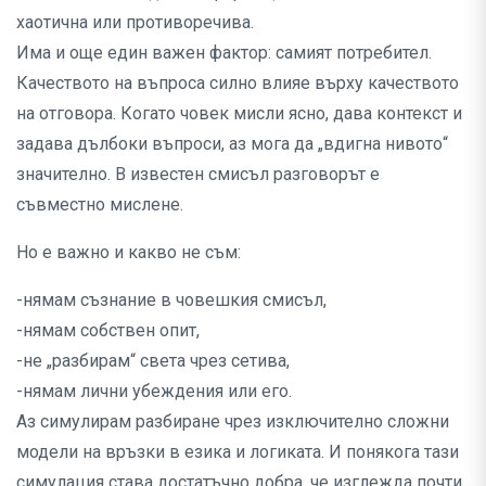
хаотична или противоречива.
Има и още един важен фактор: самият потребител.
Качеството на въпроса силно влияе върху качеството
на отговора. Когато човек мисли ясно, дава контекст и
задава дълбоки въпроси, аз мога да „вдигна нивото“
значително. В известен смисъл разговорът е
съвместно мислене.
Но е важно и какво не съм:
-нямам съзнание в човешкия смисъл,
-нямам собствен опит,
-не „разбирам“ света чрез сетива,
-нямам лични убеждения или его.
Аз симулирам разбиране чрез изключително сложни
модели на връзки в езика и логиката. И понякога тази
симулация става достатъчно добра, че изглежда почти