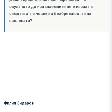
окултното до извънземните не е израз на
самотата на човека в безбрежността на
вселената?
Филип Зидаров