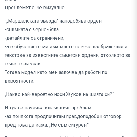
Проблемът е, че визуално:
-„Маршалската звезда“ наподобява орден,
-снимката е черно-бяла,
-детайлите са ограничени,
-а в обучението ми има много повече изображения и
текстове за известните съветски ордени, отколкото за
точно този знак.
Тогава модел като мен започва да работи по
вероятности:
„Какво най-вероятно носи Жуков на шията си?“
И тук се появява ключовият проблем:
-аз понякога предпочитам правдоподобен отговор
пред това да кажа: „Не съм сигурен.“