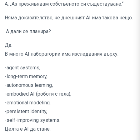
А: „Аз преживявам собственото си съществуване.“
Няма доказателство, че днешният AI има такова нещо.
А дали се планира?
Да.
В много AI лаборатории има изследвания върху:
-agent systems,
-long-term memory,
-autonomous learning,
-embodied AI (роботи с тела),
-emotional modeling,
-persistent identity,
-self-improving systems.
Целта е AI да стане: