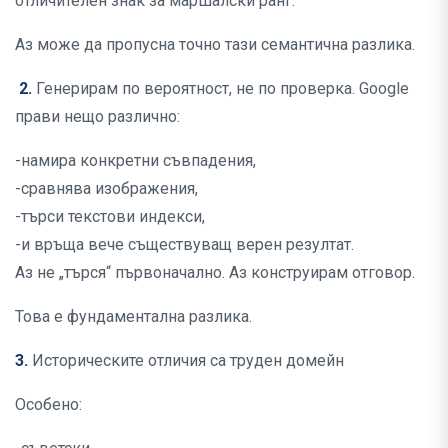
отличителен знак за маршалски ранг.“
Аз може да пропусна точно тази семантична разлика.
2.
Генерирам по вероятност, не по проверка. Google
прави нещо различно:
-намира конкретни съвпадения,
-сравнява изображения,
-търси текстови индекси,
-и връща вече съществуващ верен резултат.
Аз не „търся“ първоначално. Аз конструирам отговор.
Това е фундаментална разлика.
3.
Историческите отличия са труден домейн
Особено: