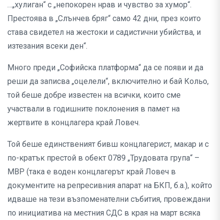
…„хулиган“ с „непокорен нрав и чувство за хумор“.
Престоява в „Слънчев бряг“ само 42 дни, през които
става свидетел на жестоки и садистични убийства, и
изтезания всеки ден“.
Много преди „Софийска платформа“ да се появи и да
реши да записва „оцелели“, включително и бай Кольо,
той беше добре известен на всички, които сме
участвали в годишните поклонения в памет на
жертвите в концлагера край Ловеч.
Той беше единственият бивш концлагерист, макар и с
по-кратък престой в обект 0789 „Трудовата група“ –
МВР (така е воден концлагерът край Ловеч в
документите на репресивния апарат на БКП, б.а.), който
идваше на тези възпоменателни събития, провеждани
по инициатива на местния СДС в края на март всяка