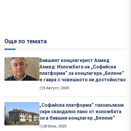
Още по темата
Бившият концлагерист Ахмед
Ахмед: Изложбата на „Софийска
платформа“ за концлагера „Белене“
е гавра с човешкото ни достойнство
9 Август, 2025
„Софийска платформа“ тихомълком
скри скандално пано от изложбата
си в бившия концлагер „Белене“
28 Юни, 2025