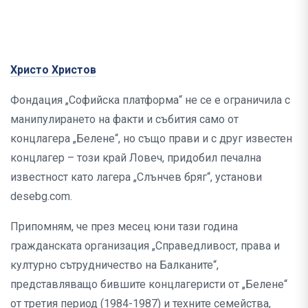
Христо Христов
Фондация „Софийска платформа“ не се е ограничила с
манипулирането на факти и събития само от
концлагера „Белене“, но също прави и с друг известен
концлагер – този край Ловеч, придобил печална
известност като лагера „Слънчев бряг“, установи
desebg.com.
Припомням, че през месец юни тази година
гражданската организация „Справедливост, права и
културно сътрудничество на Балканите“,
представляващо бившите концлагеристи от „Белене“
от третия период (1984-1987) и техните семейства,