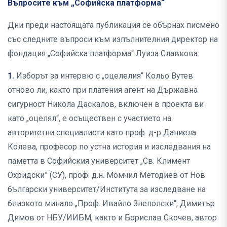
Въпросите към „Софийска платформа“
Дни преди настоящата публикация се обърнах писмено
със следните въпроси към изпълнителния директор на
фондация „Софийска платформа“ Луиза Славкова:
1.
Изборът за интервю с „оцелелия“ Кольо Вутев
отново ли, както при платения агент на Държавна
сигурност Никола Даскалов, включен в проекта ви
като „оцелял“, е осъществен с участието на
авторитетни специалисти като проф. д-р Даниела
Колева, професор по устна история и изследвания на
паметта в Софийския университет „Св. Климент
Охридски” (СУ), проф. д.н. Момчил Методиев от Нов
български университет/Института за изследване на
близкото минало „Проф. Ивайло Знеполски“, Димитър
Димов от НБУ/ИИБМ, както и Борислав Скочев, автор