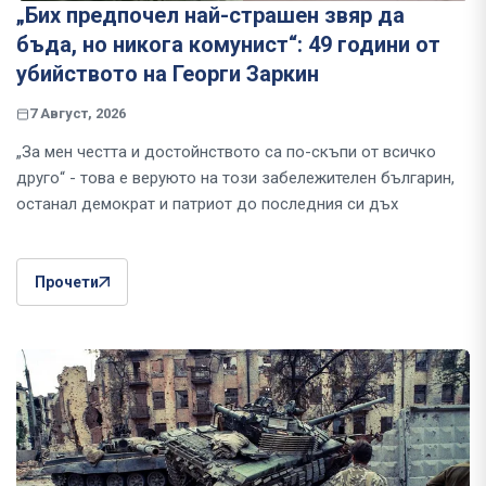
„Бих предпочел най-страшен звяр да
бъда, но никога комунист“: 49 години от
убийството на Георги Заркин
7 Август, 2026
„За мен честта и достойнството са по-скъпи от всичко
друго“ - това е веруюто на този забележителен българин,
останал демократ и патриот до последния си дъх
Прочети