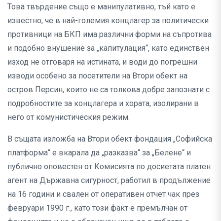
Това твърдение също е манипулативно, тъй като е
известно, че в най-големия концлагер за политически
противници на БКП има различни форми на съпротива
и подобно внушение за „капитулация“, като единствен
изход не отговаря на истината, и води до погрешни
изводи особено за посетители на Втори обект на
остров Персин, които не са толкова добре запознати с
подробностите за концлагера и хората, изолирани в
него от комунистическия режим.
В същата изложба на Втори обект фондация „Софийска
платформа“ е вкарала да „разказва“ за „Белене“ и
публично оповестен от Комисията по досиетата платен
агент на Държавна сигурност, работил в продължение
на 16 години и свален от оперативен отчет чак през
февруари 1990 г., като този факт е премълчан от