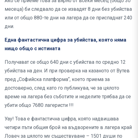
Ако се приеме това за вярно от всеки месец (общо 30
месеца) би следвало да се извадят 8 дни без убийства
или от общо 880-те дни на лагера да се приспаднат 240
дни.
Една фантастична цифра за убийства, която няма
нищо общо с истината
Получават се общо 640 дни с убийства по средно 12
убийства на ден. И при проверка на казаното от Вутев
пред „Софийска платформа“, което приема за
достоверно, след като го публикува, че за цялото
време на лагера без съботите и неделите трябва да се
убити общо 7680 лагеристи !!!
Уау! Това е фантастична цифра, която надвишава
четири пъти общия брой на въдворените в лагера край
Ловеч за цялото му съществуване – 1501 души по