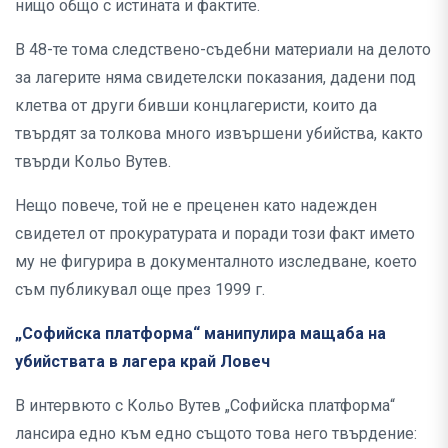
нищо общо с истината и фактите.
В 48-те тома следствено-съдебни материали на делото
за лагерите няма свидетелски показания, дадени под
клетва от други бивши концлагеристи, които да
твърдят за толкова много извършени убийства, както
твърди Кольо Вутев.
Нещо повече, той не е преценен като надежден
свидетел от прокуратурата и поради този факт името
му не фигурира в документалното изследване, което
съм публикувал още през 1999 г.
„Софийска платформа“ манипулира мащаба на
убийствата в лагера край Ловеч
В интервюто с Кольо Вутев „Софийска платформа“
лансира едно към едно същото това него твърдение: