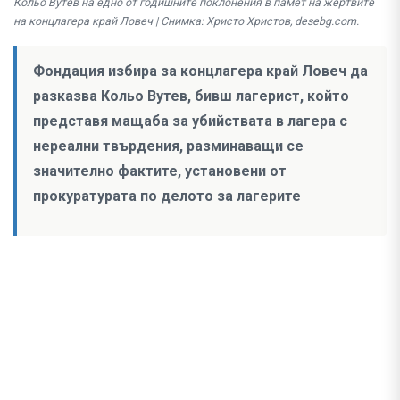
Кольо Вутев на едно от годишните поклонения в памет на жертвите
на концлагера край Ловеч | Снимка: Христо Христов, desebg.com.
Фондация избира за концлагера край Ловеч да
разказва Кольо Вутев, бивш лагерист, който
представя мащаба за убийствата в лагера с
нереални твърдения, разминаващи се
значително фактите, установени от
прокуратурата по делото за лагерите