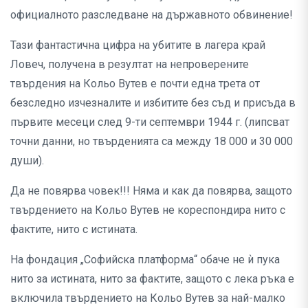
официалното разследване на държавното обвинение!
Тази фантастична цифра на убитите в лагера край
Ловеч, получена в резултат на непроверените
твърдения на Кольо Вутев е почти една трета от
безследно изчезналите и избитите без съд и присъда в
първите месеци след 9-ти септември 1944 г. (липсват
точни данни, но твърденията са между 18 000 и 30 000
души).
Да не повярва човек!!! Няма и как да повярва, защото
твърдението на Кольо Вутев не кореспондира нито с
фактите, нито с истината.
На фондация „Софийска платформа“ обаче не ѝ пука
нито за истината, нито за фактите, защото с лека ръка е
включила твърдението на Кольо Вутев за най-малко