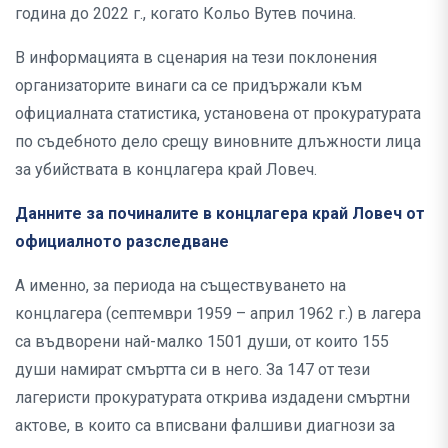
година до 2022 г., когато Кольо Вутев почина.
В информацията в сценария на тези поклонения
организаторите винаги са се придържали към
официалната статистика, установена от прокуратурата
по съдебното дело срещу виновните длъжности лица
за убийствата в концлагера край Ловеч.
Данните за починалите в концлагера край Ловеч от
официалното разследване
А именно, за периода на съществуването на
концлагера (септември 1959 – април 1962 г.) в лагера
са въдворени най-малко 1501 души, от които 155
души намират смъртта си в него. За 147 от тези
лагеристи прокуратурата открива издадени смъртни
актове, в които са вписвани фалшиви диагнози за