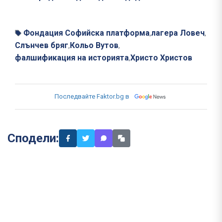
Фондация Софийска платформа
лагера Ловеч
,
,
Слънчев бряг
Кольо Вутов
,
,
фалшификация на историята
Христо Христов
,
Последвайте Faktor.bg в
Сподели: