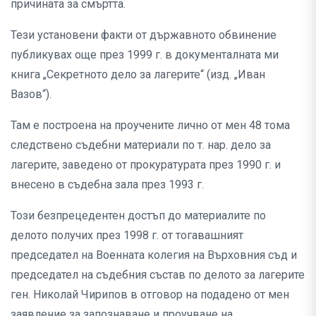
причината за смъртта.
Тези установени факти от държавното обвинение
публикувах още през 1999 г. в документалната ми
книга „Секретното дело за лагерите“ (изд. „Иван
Вазов“).
Там е построена на проучените лично от мен 48 тома
следствено съдебни материали по т. нар. дело за
лагерите, заведено от прокуратурата през 1990 г. и
внесено в съдебна зала през 1993 г.
Този безпрецедентен достъп до материалите по
делото получих през 1998 г. от тогавашният
председател на Военната колегия на Върховния съд и
председател на съдебния състав по делото за лагерите
ген. Николай Чирипов в отговор на подадено от мен
заявление за запознаване и проучване на