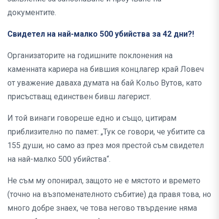
документите.
Свидетел на най-малко 500 убийства за 42 дни?!
Организаторите на годишните поклонения на
каменната кариера на бившия концлагер край Ловеч
от уважение даваха думата на бай Кольо Вутов, като
присъстващ единствен бивш лагерист.
И той винаги говореше едно и също, цитирам
приблизително по памет: „Тук се говори, че убитите са
155 души, но само аз през моя престой съм свидетел
на най-малко 500 убийства“.
Не съм му опонирал, защото не е мястото и времето
(точно на възпоменателното събитие) да правя това, но
много добре знаех, че това негово твърдение няма