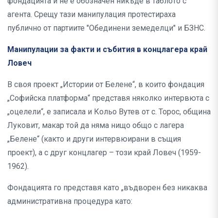
фондацията и не е обозначен никъде в таблото с
агента. Срещу тази манипулация протестираха
публично от партиите "Обединени земеделци" и БЗНС.
Манипулации за факти и събития в концлагера край
Ловеч
В своя проект „Истории от Белене“, в които фондация
„Софийска платформа“ представя няколко интервюта с
„оцелели“, е записала и Кольо Вутев от с. Торос, община
Луковит, макар той да няма нищо общо с лагера
„Белене“ (както и други интервюирани в същия
проект), а с друг концлагер – този край Ловеч (1959-
1962).
Фондацията го представя като „въдворен без никаква
административна процедура като: