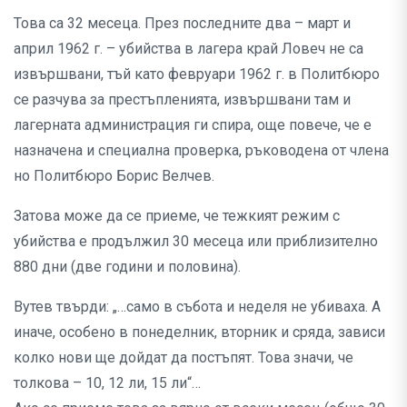
Това са 32 месеца. През последните два – март и
април 1962 г. – убийства в лагера край Ловеч не са
извършвани, тъй като февруари 1962 г. в Политбюро
се разчува за престъпленията, извършвани там и
лагерната администрация ги спира, още повече, че е
назначена и специална проверка, ръководена от члена
но Политбюро Борис Велчев.
Затова може да се приеме, че тежкият режим с
убийства е продължил 30 месеца или приблизително
880 дни (две години и половина).
Вутев твърди: „…само в събота и неделя не убиваха. А
иначе, особено в понеделник, вторник и сряда, зависи
колко нови ще дойдат да постъпят. Това значи, че
толкова – 10, 12 ли, 15 ли“…