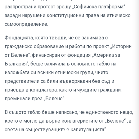
разпространи протест срещу „Софийска платформа“
заради нарушени конституционни права на етническо
самоопределение.
Фондацията, която твърди, че се занимава с
гражданско образование и работи по проект „Истории
от Белене“, финансиран от фондация „Америка за
България“, беше заличила в основното табло на
изложбата си всички етнически групи, чиито
представители са били въдворявани без съд и
присъда в концлагера, както и чуждите граждани,
преминали през „Белене“.
В същото табло беше написано, че единственото нещо,
което е могло да върне конлагеристите от „Белене“ „в
света на съществуващите е капитулацията“.