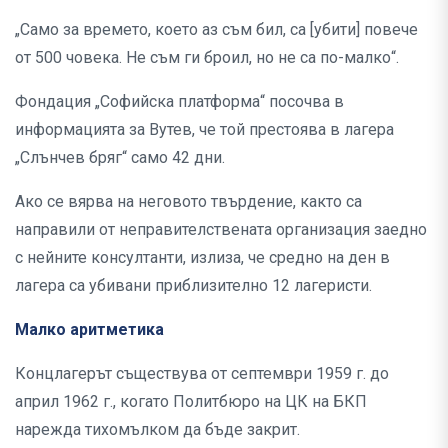
„Само за времето, което аз съм бил, са [убити] повече
от 500 човека. Не съм ги броил, но не са по-малко“.
Фондация „Софийска платформа“ посочва в
информацията за Вутев, че той престоява в лагера
„Слънчев бряг“ само 42 дни.
Ако се вярва на неговото твърдение, както са
направили от неправителствената организация заедно
с нейните консултанти, излиза, че средно на ден в
лагера са убивани приблизително 12 лагеристи.
Малко аритметика
Концлагерът съществува от септември 1959 г. до
април 1962 г., когато Политбюро на ЦК на БКП
нарежда тихомълком да бъде закрит.