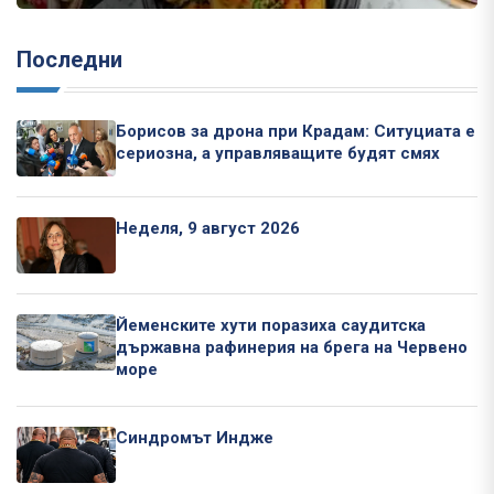
Последни
Борисов за дрона при Крадам: Ситуциата е
сериозна, а управляващите будят смях
Неделя, 9 август 2026
Йеменските хути поразиха саудитска
държавна рафинерия на брега на Червено
море
Синдромът Индже