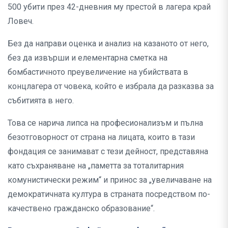
500 убити през 42-дневния му престой в лагера край
Ловеч.
Без да направи оценка и анализ на казаното от него,
без да извърши и елементарна сметка на
бомбастичното преувеличение на убийствата в
концлагера от човека, който е избрала да разказва за
събитията в него.
Това се нарича липса на професионализъм и пълна
безотговорност от страна на лицата, които в тази
фондация се занимават с тези дейност, представяна
като съхраняване на „паметта за тоталитарния
комунистически режим“ и принос за „увеличаване на
демократичната култура в страната посредством по-
качествено гражданско образование“.