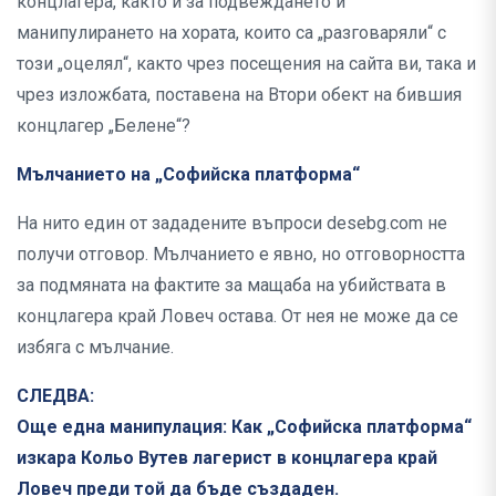
концлагера, както и за подвеждането и
манипулирането на хората, които са „разговаряли“ с
този „оцелял“, както чрез посещения на сайта ви, така и
чрез изложбата, поставена на Втори обект на бившия
концлагер „Белене“?
Мълчанието на „Софийска платформа“
На нито един от зададените въпроси desebg.com не
получи отговор. Мълчанието е явно, но отговорността
за подмяната на фактите за мащаба на убийствата в
концлагера край Ловеч остава. От нея не може да се
избяга с мълчание.
СЛЕДВА:
Още една манипулация: Как „Софийска платформа“
изкара Кольо Вутев лагерист в концлагера край
Ловеч преди той да бъде създаден.