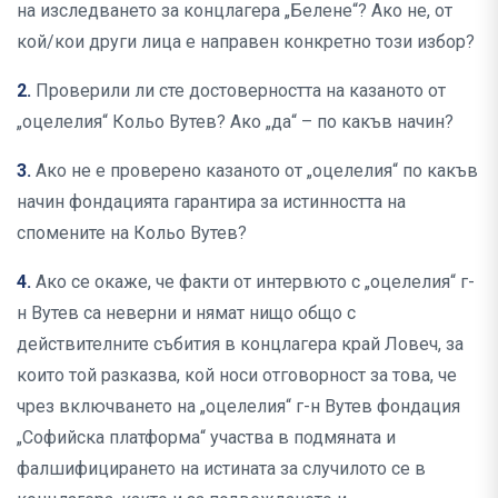
на изследването за концлагера „Белене“? Ако не, от
кой/кои други лица е направен конкретно този избор?
2.
Проверили ли сте достоверността на казаното от
„оцелелия“ Кольо Вутев? Ако „да“ – по какъв начин?
3.
Ако не е проверено казаното от „оцелелия“ по какъв
начин фондацията гарантира за истинността на
спомените на Кольо Вутев?
4.
Ако се окаже, че факти от интервюто с „оцелелия“ г-
н Вутев са неверни и нямат нищо общо с
действителните събития в концлагера край Ловеч, за
които той разказва, кой носи отговорност за това, че
чрез включването на „оцелелия“ г-н Вутев фондация
„Софийска платформа“ участва в подмяната и
фалшифицирането на истината за случилото се в