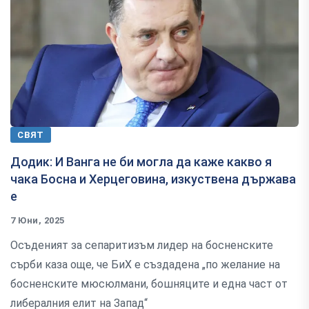
СВЯТ
Додик: И Ванга не би могла да каже какво я
чака Босна и Херцеговина, изкуствена държава
е
7 Юни, 2025
Осъденият за сепаритизъм лидер на босненските
сърби каза още, че БиХ е създадена „по желание на
босненските мюсюлмани, бошняците и една част от
либералния елит на Запад“