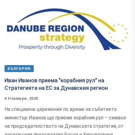
БЪЛГАРИЯ
Иван Иванов приема "корабния рул" на
Стратегията на ЕС за Дунавския регион
4 Ноември, 2025
На специална церемония по време на събитието
министър Иванов ще приеме корабния рул – символ
на председателството на Дунавската стратегия, от
досегашния председател Босна и Херцеговина