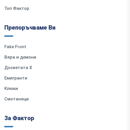
Топ Фактор
Препоръчваме Ви
Fake Front
Вяра и демони
Досиетата Х
Емигранти
Клюки
Смотаняци
За Фактор