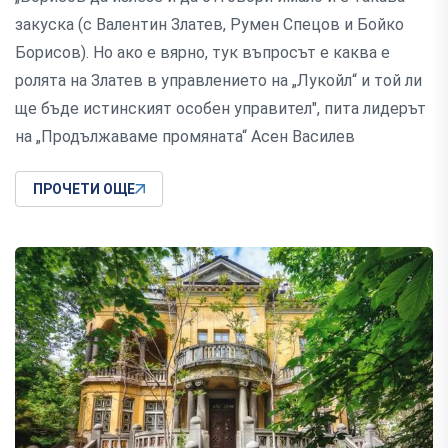
закуска (с Валентин Златев, Румен Спецов и Бойко
Борисов). Но ако е вярно, тук въпросът е каква е
ролята на Златев в управлението на „Лукойл“ и той ли
ще бъде истинският особен управител", пита лидерът
на „Продължаваме промяната“ Асен Василев
ПРОЧЕТИ ОЩЕ