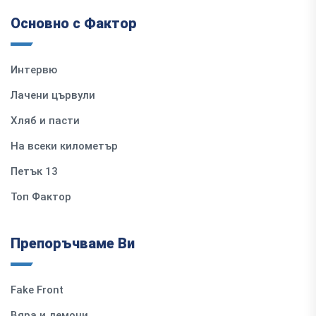
Основно с Фактор
Интервю
Лачени цървули
Хляб и пасти
На всеки километър
Петък 13
Топ Фактор
Препоръчваме Ви
Fake Front
Вяра и демони