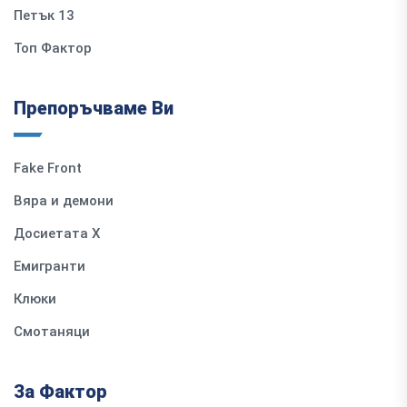
Петък 13
Топ Фактор
Препоръчваме Ви
Fake Front
Вяра и демони
Досиетата Х
Емигранти
Клюки
Смотаняци
За Фактор