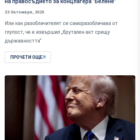
на правосъдието за концлагера "Белене"
23 Октомври, 2025
Или как разобличителят се саморазобличава от
глупост, че е извършил „брутален акт срещу
държавността“
ПРОЧЕТИ ОЩЕ