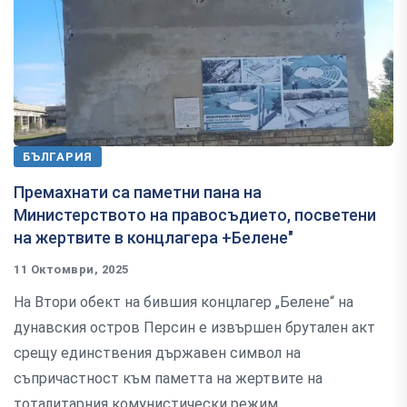
БЪЛГАРИЯ
Премахнати са паметни пана на
Министерството на правосъдието, посветени
на жертвите в концлагера +Белене"
11 Октомври, 2025
На Втори обект на бившия концлагер „Белене“ на
дунавския остров Персин е извършен брутален акт
срещу единствения държавен символ на
съпричастност към паметта на жертвите на
тоталитарния комунистически режим.