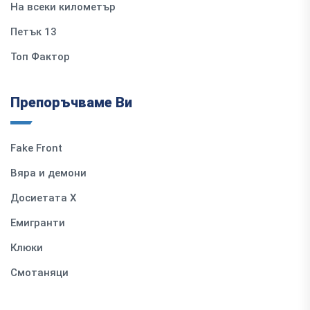
На всеки километър
Петък 13
Топ Фактор
Препоръчваме Ви
Fake Front
Вяра и демони
Досиетата Х
Емигранти
Клюки
Смотаняци