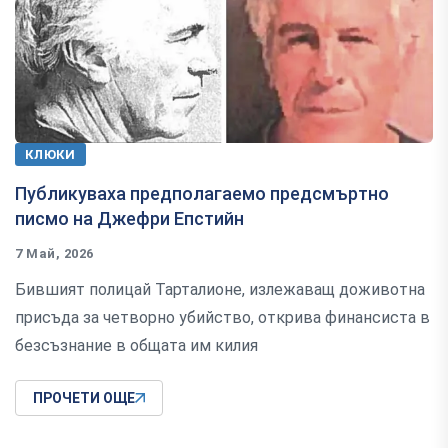
КЛЮКИ
Публикуваха предполагаемо предсмъртно
писмо на Джефри Епстийн
7 Май, 2026
Бившият полицай Тарталионе, излежаващ доживотна
присъда за четворно убийство, открива финансиста в
безсъзнание в общата им килия
ПРОЧЕТИ ОЩЕ