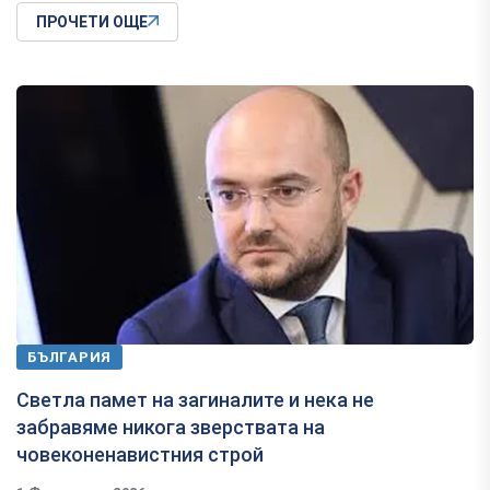
ПРОЧЕТИ ОЩЕ
БЪЛГАРИЯ
Светла памет на загиналите и нека не
забравяме никога зверствата на
човеконенавистния строй