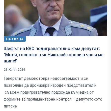
ПЕТЪК 13
Шефът на ВВС подигравателно към депутат:
"Моля, госпожо пък Николай говори в час и ме
щипе!"
23 Юли, 2026
Генералът демонстрира недосегаемост и си
позволява да иронизира народен представител и
съвсем подигравателно подхожда към една от
формите за парламентарен контрол – депутатското
питане