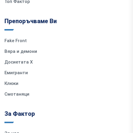
Топ Фактор
Препоръчваме Ви
Fake Front
Вяра и демони
Досиетата Х
Емигранти
Клюки
Смотаняци
За Фактор