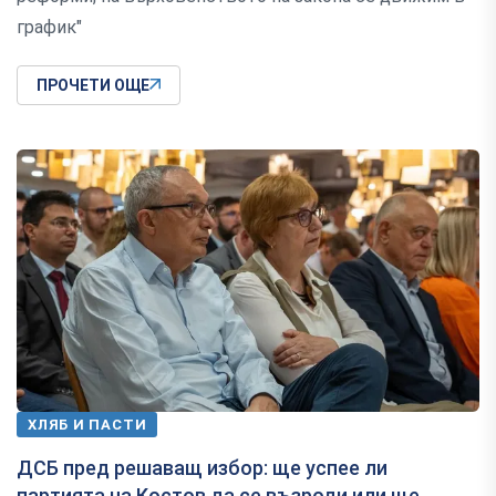
график"
ПРОЧЕТИ ОЩЕ
ХЛЯБ И ПАСТИ
ДСБ пред решаващ избор: ще успее ли
партията на Костов да се възроди или ще