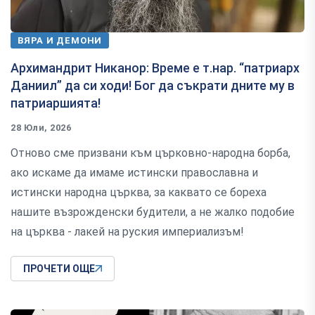
ВЯРА И ДЕМОНИ
Архимандрит Никанор: Време е т.нар. “патриарх
Даниил” да си ходи! Бог да съкрати дните му в
патриаршията!
28 Юли, 2026
Отново сме призвани към църковно-народна борба,
ако искаме да имаме истински православна и
истински народна църква, за каквато се бореха
нашите възрожденски будители, а не жалко подобие
на църква - лакей на руския империализъм!
ПРОЧЕТИ ОЩЕ