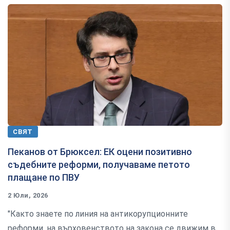
СВЯТ
Пеканов от Брюксел: ЕК оцени позитивно
съдебните реформи, получаваме петото
плащане по ПВУ
2 Юли, 2026
"Както знаете по линия на антикорупционните
реформи, на върховенството на закона се движим в