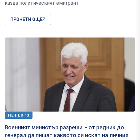
казва политическият емигрант
ПРОЧЕТИ ОЩЕ
ПЕТЪК 13
Военният министър разреши - от редник до
генерал да пишат каквото си искат на личния