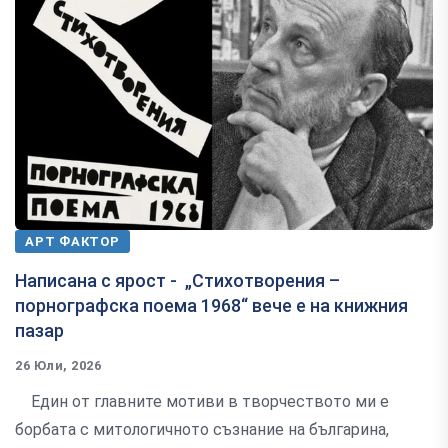
АРТ ФАКТОР
Написана с ярост - „Стихотворения –
порнографска поема 1968“ вече е на книжния
пазар
26 Юли, 2026
Един от главните мотиви в творчеството ми е
борбата с митологичното съзнание на българина,