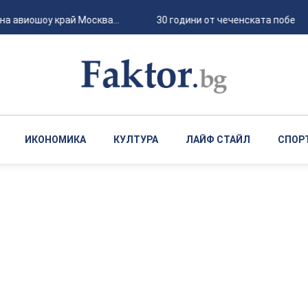
 авиошоу край Москва...
30 години от чеченската победа над
ИКОНОМИКА
КУЛТУРА
ЛАЙФ СТАЙЛ
СПОР