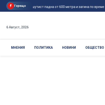
Горещо
Руски парашутист падна от 600 метра и загина по време на
6 Август, 2026
МНЕНИЯ
ПОЛИТИКА
НОВИНИ
ОБЩЕСТВО