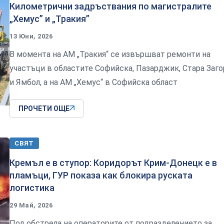
Километрични задръствания по магистралите
„Хемус” и „Тракия”
13 Юни, 2026
В момента на АМ „Тракия“ се извършват ремонти на
участъци в областите Софийска, Пазарджик, Стара Заго
и Ямбол, а на АМ „Хемус“ в Софийска област
ПРОЧЕТИ ОЩЕ
СВЯТ
Кремъл е в ступор: Коридорът Крим-Донецк е в
пламъци, ГУР показа как блокира руската
логистика
29 Май, 2026
Под обстрела на операторите от подразделението за