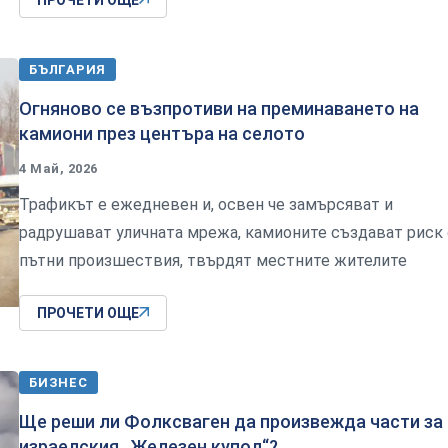
БЪЛГАРИЯ
Огняново се възпротиви на преминаването на
камиони през центъра на селото
4 Май, 2026
Трафикът е ежедневен и, освен че замърсяват и
радрушават уличната мрежа, камионите създават риск
пътни произшествия, твърдят местните жителите
ПРОЧЕТИ ОЩЕ
БИЗНЕС
Ще реши ли Фолксваген да произвежда части за
израелския „Железен купол“?