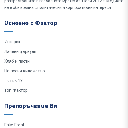
разпространява в глобалната мрежа от 1 юли 2012 г. Медията
не е обвързана с политически и корпоративни интереси.
Основно с Фактор
Интервю
Лачени цървули
Хляб и пасти
На всеки километър
Петък 13
Топ Фактор
Препоръчваме Ви
Fake Front