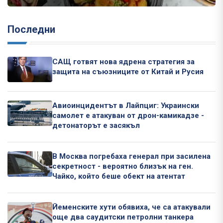
Последни
САЩ готвят нова ядрена стратегия за
защита на съюзниците от Китай и Русия
Авиоинцидентът в Лайпциг: Украински
самолет е атакуван от дрон-камикадзе -
детонаторът е засякъл
В Москва погребаха генерал при засилена
секретност - вероятно близък на ген.
Чайко, който беше обект на атентат
Йеменските хути обявиха, че са атакували
още два саудитски петролни танкера