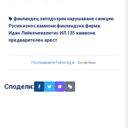
финландец
заподозрян
нарушаване
санкции
,
,
,
,
Русия
износ
камиони
финландска фирма
,
,
,
,
Идан Лийкеневалитис ИЛ
135 камиона
,
,
предварителен арест
Последвайте Faktor.bg в
Сподели: