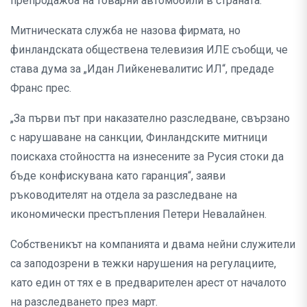
препродажба на товарни автомобили в страната.
Митническата служба не назова фирмата, но
финландската обществена телевизия ИЛЕ съобщи, че
става дума за „Идан Лийкеневалитис ИЛ“, предаде
Франс прес.
„За първи път при наказателно разследване, свързано
с нарушаване на санкции, Финландските митници
поискаха стойността на изнесените за Русия стоки да
бъде конфискувана като гаранция“, заяви
ръководителят на отдела за разследване на
икономически престъпления Петери Невалайнен.
Собственикът на компанията и двама нейни служители
са заподозрени в тежки нарушения на регулациите,
като един от тях е в предварителен арест от началото
на разследването през март.