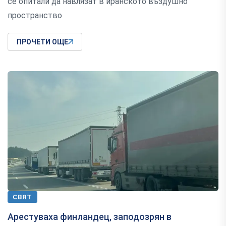
се опитали да навлязат в иранското въздушно
пространство
ПРОЧЕТИ ОЩЕ
СВЯТ
Арестуваха финландец, заподозрян в