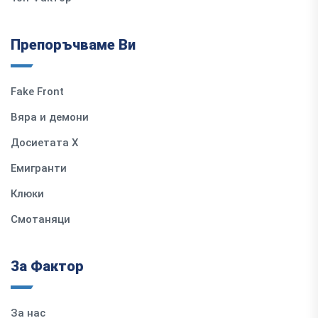
Препоръчваме Ви
Fake Front
Вяра и демони
Досиетата Х
Емигранти
Клюки
Смотаняци
За Фактор
За нас