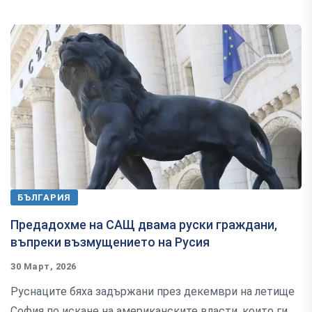
БЪЛГАРИЯ
Предадохме на САЩ двама руски граждани,
въпреки възмущението на Русия
30 Март, 2026
Руснаците бяха задържани през декември на летище
София по искане на американските власти, които ги