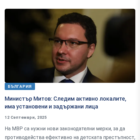
БЪЛГАРИЯ
Министър Митов: Следим активно локалите,
има установени и задържани лица
12 Септември, 2025
На МВР са нужни нови законодателни мерки, за да
противодейства ефективно на детската престъпност,