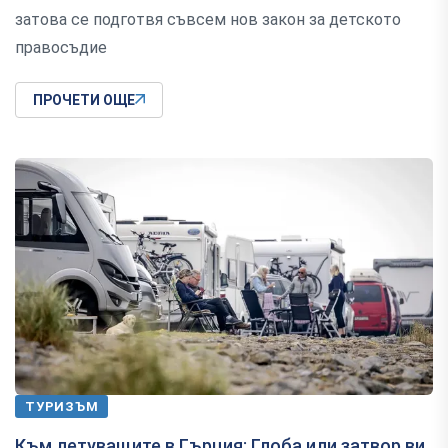
затова се подготвя съвсем нов закон за детското
правосъдие
ПРОЧЕТИ ОЩЕ
ТУРИЗЪМ
Към летуващите в Гърция: Глоба или затвор ви