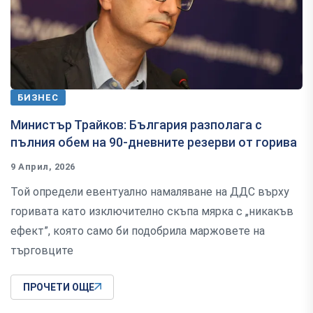
БИЗНЕС
Министър Трайков: България разполага с
пълния обем на 90-дневните резерви от горива
9 Април, 2026
Той определи евентуално намаляване на ДДС върху
горивата като изключително скъпа мярка с „никакъв
ефект”, която само би подобрила маржовете на
търговците
ПРОЧЕТИ ОЩЕ