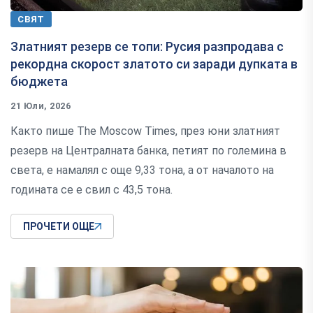
СВЯТ
Златният резерв се топи: Русия разпродава с
рекордна скорост златото си заради дупката в
бюджета
21 Юли, 2026
Както пише The Moscow Times, през юни златният
резерв на Централната банка, петият по големина в
света, е намалял с още 9,33 тона, а от началото на
годината се е свил с 43,5 тона.
ПРОЧЕТИ ОЩЕ