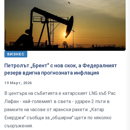
БИЗНЕС
Петролът „Брент" с нов скок, а Федералният
резерв вдигна прогнозната инфлация
19 Март, 2026
В центъра на събитията е катарският LNG хъб Рас
Лафан - най-големият в света - ударен 2 пъти в
рамките на часове от ирански ракети. „Катар
Енерджи" съобщи за „обширни" щети по няколко
съоръжения.