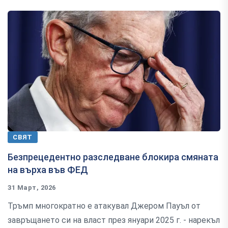
СВЯТ
Безпрецедентно разследване блокира смяната
на върха във ФЕД
31 Март, 2026
Тръмп многократно е атакувал Джером Пауъл от
завръщането си на власт през януари 2025 г. - нарекъл