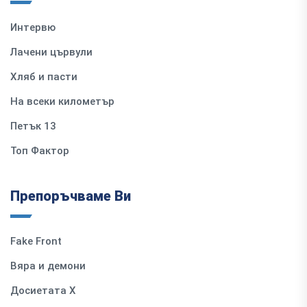
Интервю
Лачени цървули
Хляб и пасти
На всеки километър
Петък 13
Топ Фактор
Препоръчваме Ви
Fake Front
Вяра и демони
Досиетата Х