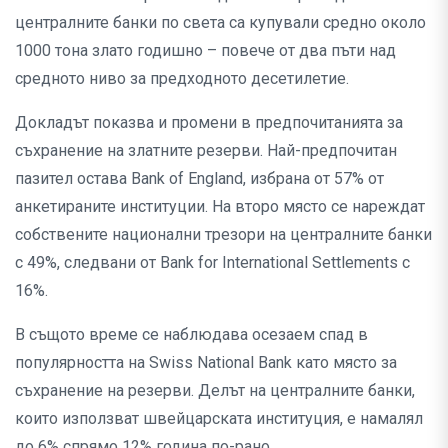
централните банки по света са купували средно около
1000 тона злато годишно – повече от два пъти над
средното ниво за предходното десетилетие.
Докладът показва и промени в предпочитанията за
съхранение на златните резерви. Най-предпочитан
пазител остава Bank of England, избрана от 57% от
анкетираните институции. На второ място се нареждат
собствените национални трезори на централните банки
с 49%, следвани от Bank for International Settlements с
16%.
В същото време се наблюдава осезаем спад в
популярността на Swiss National Bank като място за
съхранение на резерви. Делът на централните банки,
които използват швейцарската институция, е намалял
до 6% спрямо 12% година по-рано.