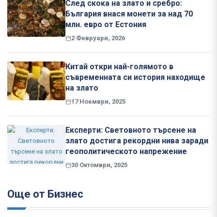
След скока на злато и сребро:
България внася монети за над 70
млн. евро от Естония
2 Февруари, 2026
Китай откри най-голямото в
съвременната си история находище
на злато
17 Ноември, 2025
Експерти: Световното търсене на
злато достига рекордни нива заради
геополитическото напрежение
30 Октомври, 2025
Още от Бизнес