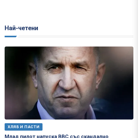
Най-четени
ХЛЯБ И ПАСТИ
Млад пилот напуска ВВС със скандално