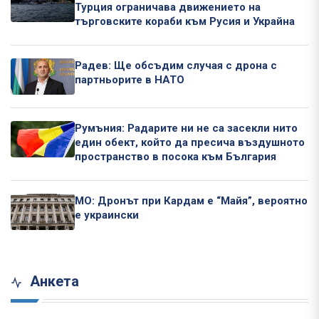
Турция ограничава движението на
търговските кораби към Русия и Украйна
Радев: Ще обсъдим случая с дрона с
партньорите в НАТО
Румъния: Радарите ни не са засекли нито
един обект, който да пресича въздушното
пространство в посока към България
МО: Дронът при Кардам е “Майя”, вероятно
е украински
Анкета