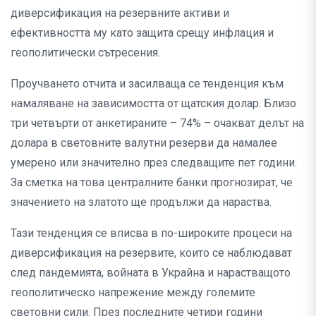
диверсификация на резервните активи и
ефективността му като защита срещу инфлация и
геополитически сътресения.
Проучването отчита и засилваща се тенденция към
намаляване на зависимостта от щатския долар. Близо
три четвърти от анкетираните – 74% – очакват делът на
долара в световните валутни резерви да намалее
умерено или значително през следващите пет години.
За сметка на това централните банки прогнозират, че
значението на златото ще продължи да нараства.
Тази тенденция се вписва в по-широките процеси на
диверсификация на резервите, които се наблюдават
след пандемията, войната в Украйна и нарастващото
геополитическо напрежение между големите
световни сили. През последните четири години