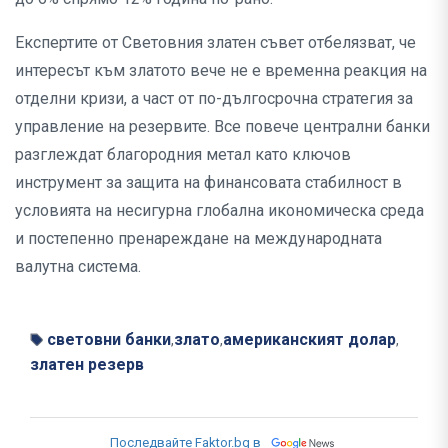
Експертите от Световния златен съвет отбелязват, че
интересът към златото вече не е временна реакция на
отделни кризи, а част от по-дългосрочна стратегия за
управление на резервите. Все повече централни банки
разглеждат благородния метал като ключов
инструмент за защита на финансовата стабилност в
условията на несигурна глобална икономическа среда
и постепенно пренареждане на международната
валутна система.
световни банки
злато
американският долар
,
,
,
златен резерв
Последвайте Faktor.bg в