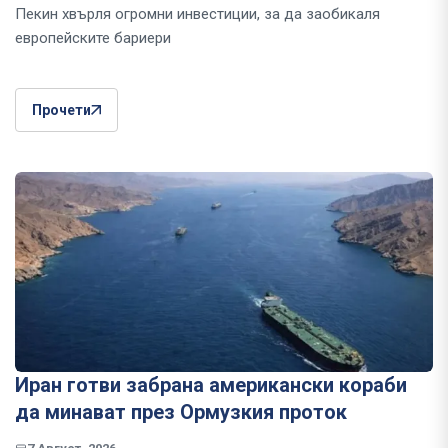
Пекин хвърля огромни инвестиции, за да заобикаля
европейските бариери
Прочети
Иран готви забрана американски кораби
да минават през Ормузкия проток