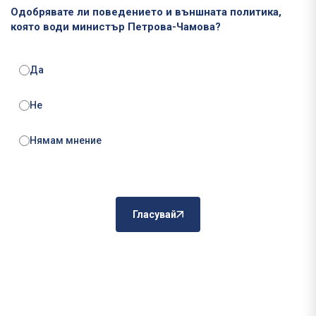
Одобрявате ли поведението и външната политика,
която води министър Петрова-Чамова?
Да
Не
Нямам мнение
Гласувай