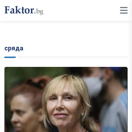
сряда