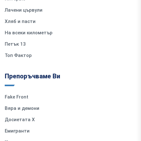
Лачени цървули
Хляб и пасти
На всеки километър
Петък 13
Топ Фактор
Препоръчваме Ви
Fake Front
Вяра и демони
Досиетата Х
Емигранти