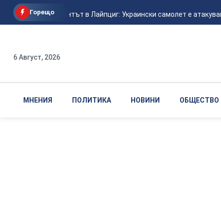
Горещо
Авиоинцидентът в Лайпциг: Украински самолет е атакуван от
6 Август, 2026
МНЕНИЯ
ПОЛИТИКА
НОВИНИ
ОБЩЕСТВО