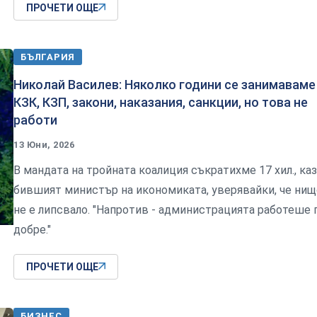
ПРОЧЕТИ ОЩЕ
БЪЛГАРИЯ
Николай Василев: Няколко години се занимаваме
КЗК, КЗП, закони, наказания, санкции, но това не
работи
13 Юни, 2026
В мандата на тройната коалиция съкратихме 17 хил., ка
бившият министър на икономиката, уверявайки, че нищ
не е липсвало. "Напротив - администрацията работеше 
добре."
ПРОЧЕТИ ОЩЕ
БИЗНЕС