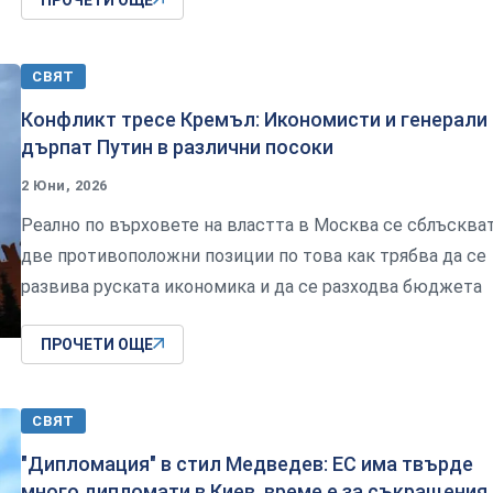
СВЯТ
Конфликт тресе Кремъл: Икономисти и генерали
дърпат Путин в различни посоки
2 Юни, 2026
Реално по върховете на властта в Москва се сблъсква
две противоположни позиции по това как трябва да се
развива руската икономика и да се разходва бюджета
ПРОЧЕТИ ОЩЕ
СВЯТ
"Дипломация" в стил Медведев: ЕС има твърде
много дипломати в Киев, време е за съкращения