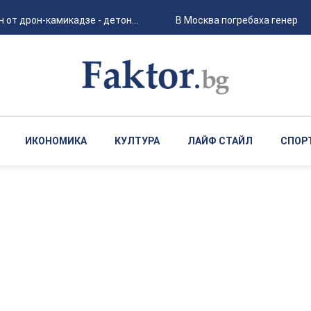
 дрон-камикадзе - детон...
В Москва погребаха генерал при
ИКОНОМИКА
КУЛТУРА
ЛАЙФ СТАЙЛ
СПОР