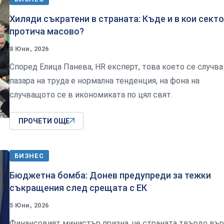
Хиляди съкратени в страната: Къде и в кои сект
протича масово?
8 Юни, 2026
Според Елица Панева, HR експерт, това което се случва
пазара на труда е нормална тенденция, на фона на
случващото се в икономиката по цял свят.
ПРОЧЕТИ ОЩЕ
БИЗНЕС
Бюджетна бомба: Донев предупреди за тежки
съкращения след срещата с ЕК
5 Юни, 2026
Финансовият министър призна, че страната твърдо въ