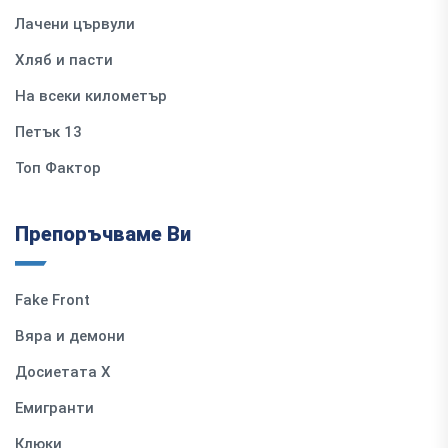
Лачени цървули
Хляб и пасти
На всеки километър
Петък 13
Топ Фактор
Препоръчваме Ви
Fake Front
Вяра и демони
Досиетата Х
Емигранти
Клюки