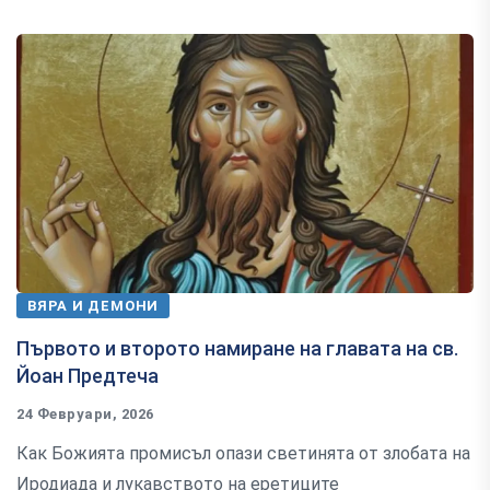
ВЯРА И ДЕМОНИ
Първото и второто намиране на главата на св.
Йоан Предтеча
24 Февруари, 2026
Как Божията промисъл опази светинята от злобата на
Иродиада и лукавството на еретиците