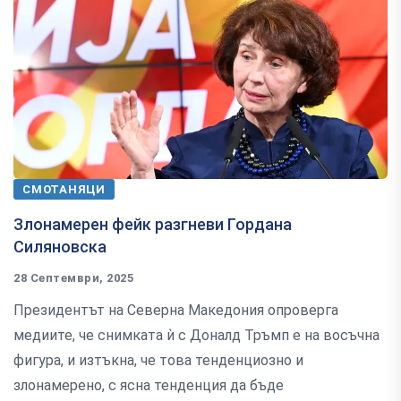
СМОТАНЯЦИ
Злонамерен фейк разгневи Гордана
Силяновска
28 Септември, 2025
Президентът на Северна Македония опроверга
медиите, че снимката ѝ с Доналд Тръмп е на восъчна
фигура, и изтъкна, че това тенденциозно и
злонамерено, с ясна тенденция да бъде