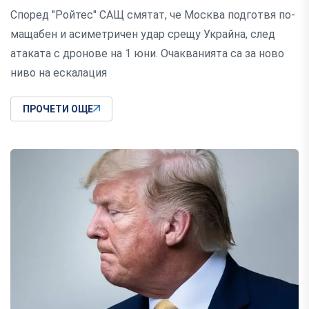
Според "Ройтес" САЩ смятат, че Москва подготвя по-
мащабен и асиметричен удар срещу Украйна, след
атаката с дронове на 1 юни. Очакванията са за ново
ниво на ескалация
ПРОЧЕТИ ОЩЕ