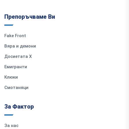
Препоръчваме Ви
Fake Front
Вяра и демони
Досиетата Х
Емигранти
Клюки
Смотаняци
За Фактор
За нас