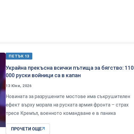
ПЕТЪК 13
Украйна прекъсна всички пътища за бягство: 110
000 руски войници са в капан
13 Юни, 2026
Новината за разрушените мостове има съкрушителен
ефект върху морала на руската армия фронта – страх
тресе Кремъл, военното командване е в паника
ПРОЧЕТИ ОЩЕ