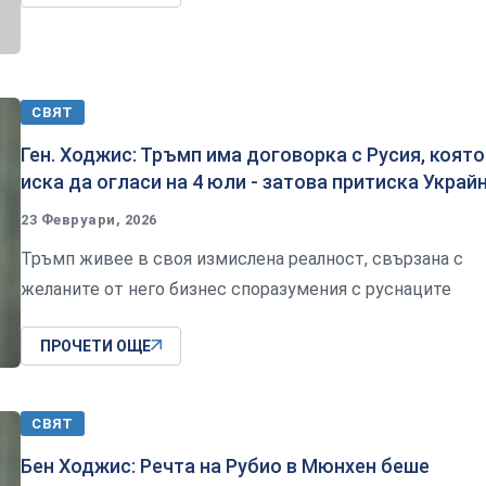
СВЯТ
Ген. Ходжис: Тръмп има договорка с Русия, която
иска да огласи на 4 юли - затова притиска Украй
23 Февруари, 2026
Тръмп живее в своя измислена реалност, свързана с
желаните от него бизнес споразумения с руснаците
ПРОЧЕТИ ОЩЕ
СВЯТ
Бен Ходжис: Речта на Рубио в Мюнхен беше