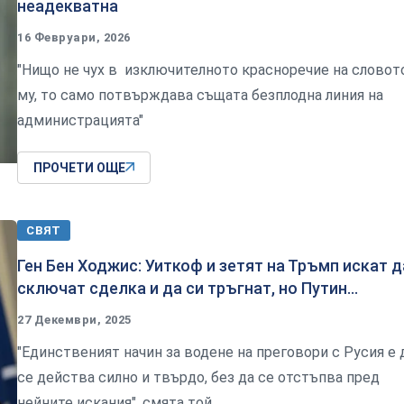
неадекватна
16 Февруари, 2026
"Нищо не чух в изключителното красноречие на словот
му, то само потвърждава същата безплодна линия на
администрацията"
ПРОЧЕТИ ОЩЕ
СВЯТ
Ген Бен Ходжис: Уиткоф и зетят на Тръмп искат д
сключат сделка и да си тръгнат, но Путин...
27 Декември, 2025
"Единственият начин за водене на преговори с Русия е 
се действа силно и твърдо, без да се отстъпва пред
нейните искания", смята той.