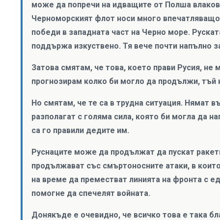
може да попречи на идващите от Полша влакове
Черноморският флот носи много впечатляващо 
победи в западната част на Черно море. Рускат
поддържа изкуствено. Тя вече почти напълно з
Затова смятам, че това, което прави Русия, не
прогнозирам колко би могло да продължи, тъй 
Но смятам, че те са в трудна ситуация. Нямат 
разполагат с голяма сила, която би могла да на
са го правили дедите им.
Руснаците може да продължат да пускат ракети
продължават със смъртоносните атаки, в които
на време да преместват линията на фронта с ед
помогне да спечелят войната.
Донякъде е очевидно, че всичко това е така б