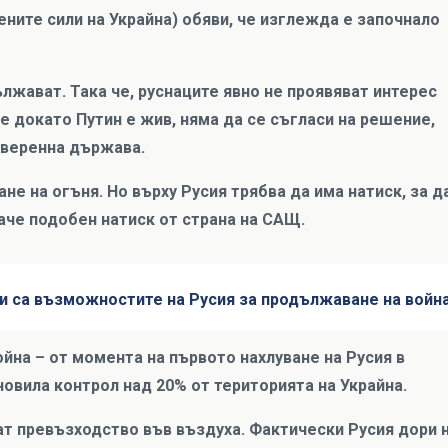
ите сили на Украйна) обяви, че изглежда е започнало
лжават. Така че, руснаците явно не проявяват интерес
че докато Путин е жив, няма да се съгласи на решение,
уверенна държава.
не на огъня. Но върху Русия трябва да има натиск, за д
аче подобен натиск от страна на САЩ.
ви са възможностите на Русия за продължаване на войн
ойна – от момента на първото нахлуване на Русия в
ановила контрол над 20% от територията на Украйна.
ат превъзходство във въздуха. Фактически Русия дори 