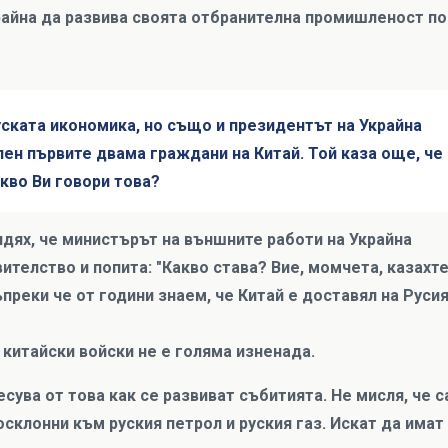
райна да развива своята отбранителна промишленост по
уската икономика, но също и президентът на Украйна
лен първите двама граждани на Китай. Той каза още, че
кво Ви говори това?
Видях, че министърът на външните работи на Украйна
ителство и попита: "Какво става? Вие, момчета, казахте
ъпреки че от години знаем, че Китай е доставял на Руси
 китайски войски не е голяма изненада.
сува от това как се развиват събитията. Не мисля, че с
осклонни към руския петрол и руския газ. Искат да имат