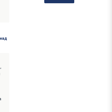
 над
,
я
а