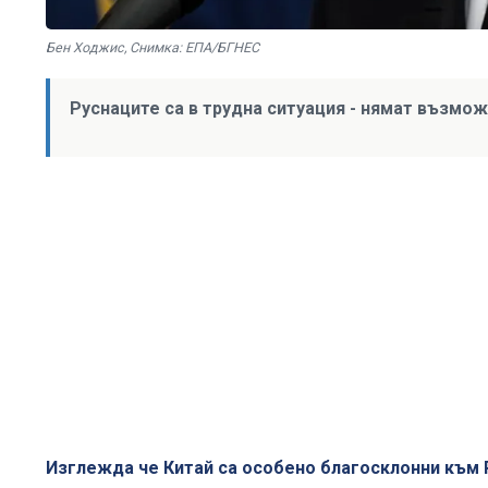
Бен Ходжис, Снимка: ЕПА/БГНЕС
Руснаците са в трудна ситуация - нямат възмо
Изглежда че Китай са особено благосклонни към Ру