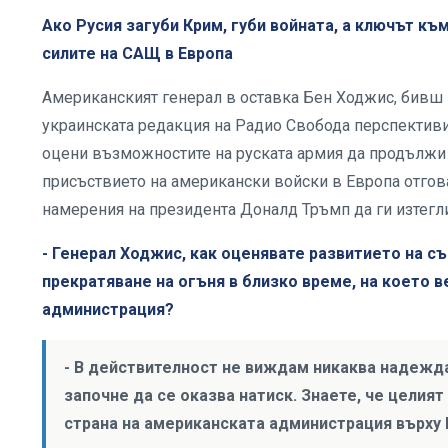
Ако Русия загуби Крим, губи войната, а ключът к
силите на САЩ в Европа
Американският генерал в оставка Бен Ходжис, бивш
украинската редакция на Радио Свобода перспективит
оцени възможностите на руската армия да продължи 
присъствието на американски войски в Европа отгов
намерения на президента Доналд Тръмп да ги изтегли
- Генерал Ходжис, как оценявате развитието на с
прекратяване на огъня в близко време, на което 
администрация?
- В действителност не виждам никаква надежда
започне да се оказва натиск. Знаете, че целият
страна на американската администрация върху 