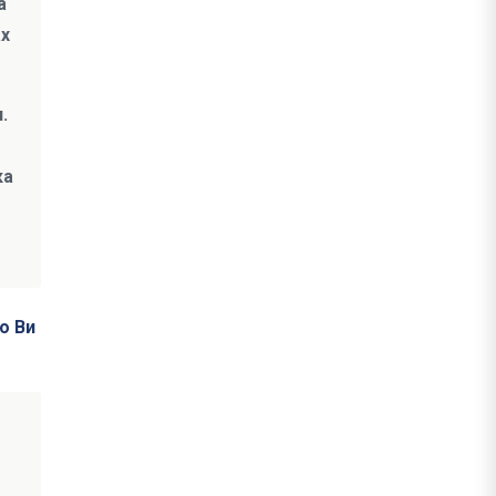
а
ах
.
ка
о Ви