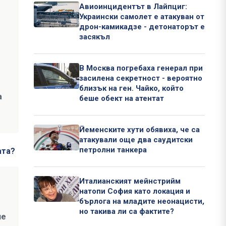
Авиоинцидентът в Лайпциг:
Украински самолет е атакуван от
дрон-камикадзе - детонаторът е
засякъл
В Москва погребаха генерал при
засилена секретност - вероятно
близък на ген. Чайко, който
а
беше обект на атентат
Йеменските хути обявиха, че са
атакували още два саудитски
петролни танкера
ата?
Италианският мейнстрийм
натопи София като локация и
бърлога на младите неонацисти,
но такива ли са фактите?
не