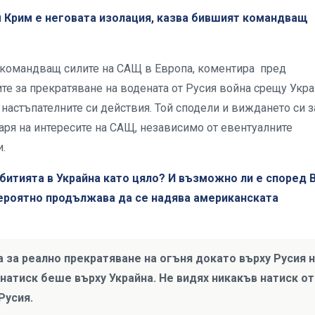
ъм Крим е неговата изолация, казва бившият командващ
 командващ силите на САЩ в Европа, коментира пред
е за прекратяване на водената от Русия война срещу Укра
настъпателните си действия. Той сподели и виждането си 
аря на интересите на САЩ, независимо от евентуалните
.
ъбитията в Украйна като цяло? И възможно ли е според 
вероятно продължава да се надява американската
 за реално прекратяване на огъня докато върху Русия 
 натиск беше върху Украйна. Не видях никакъв натиск от
Русия.