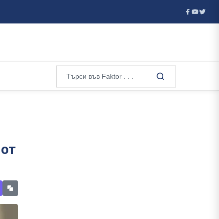
 - детон...
В Москва погребаха генерал при засилена секретн
 от