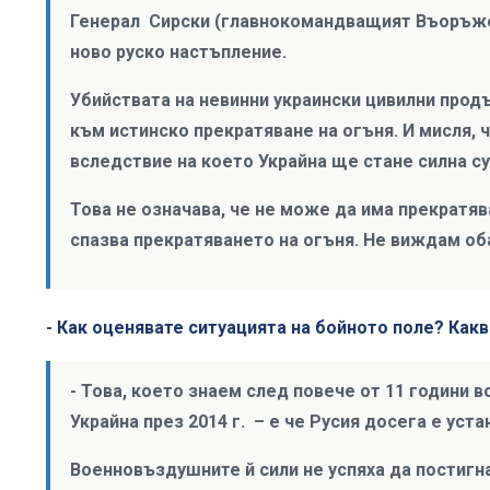
Генерал Сирски (главнокомандващият Въоръжен
ново руско настъпление.
Убийствата на невинни украински цивилни продъ
към истинско прекратяване на огъня. И мисля, 
вследствие на което Украйна ще стане силна с
Това не означава, че не може да има прекратява
спазва прекратяването на огъня. Не виждам об
- Как оценявате ситуацията на бойното поле? Как
- Това, което знаем след повече от 11 години в
Украйна през 2014 г. – е че Русия досега е уст
Военновъздушните й сили не успяха да постигн