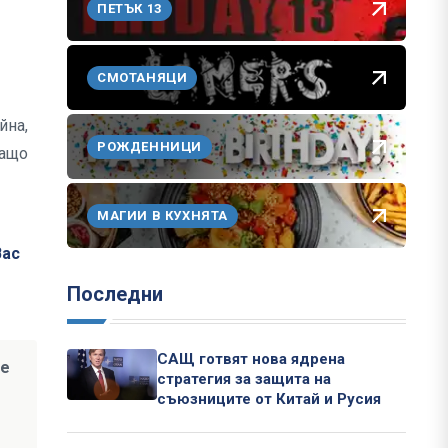
ПЕТЪК 13
СМОТАНЯЦИ
йна,
РОЖДЕННИЦИ
защо
МАГИИ В КУХНЯТА
Вас
Последни
САЩ готвят нова ядрена
не
стратегия за защита на
съюзниците от Китай и Русия