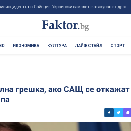
ентът в Лайпциг: Украински самолет е атакуван от дрон-камикадзе
ВО
ИКОНОМИКА
КУЛТУРА
ЛАЙФ СТАЙЛ
СПОРТ
ална грешка, ако САЩ се откажат
опа