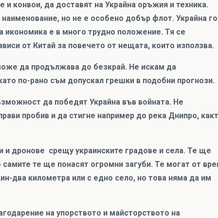
 и конвои, да доставят на Украйна оръжия и техника.
наименование, но не е особено добър флот. Украйна го
а икономика е в много трудно положение. Тя се
ависи от Китай за повечето от нещата, които използва.
 може да продължава до безкрай. Не искам да
като по-рано съм допускал грешки в подобни прогнози.
възможност да победят Украйна във войната. Не
прави пробив и да стигне например до река Днипро, как
 и дронове срещу украинските градове и села. Те ще
 самите те ще понасят огромни загуби. Те могат от вр
ин-два километра или с едно село, но това няма да им
лагодарение на упорството и майсторството на