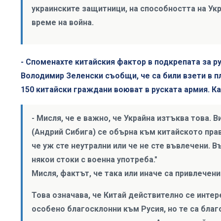
украинските защитници, на способността на Ук
време на война.
- Споменахте китайския фактор в подкрепата за р
Володимир Зеленски съобщи, че са били взети в п
150 китайски граждани воюват в руската армия. Ка
- Мисля, че е важно, че Украйна изтъква това. 
(Андрий Сибига) се обърна към китайското прав
че уж сте неутрални или че не сте въвлечени. В
някои стоки с военна употреба."
Мисля, фактът, че така или иначе са привлечени
Това означава, че Китай действително се интере
особено благосклонни към Русия, но те са благ