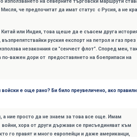
то използването на северните търговски маршрути став
Мисля, че предпочитат да имат статус с Русия, а не кр
 Китай или Индия, това щеше да е съвсем друга история
, възпрепятствайки руския експорт на петрол и газ през
използва незаконния си "сенчест флот". Според мен, та
а по-важен дори от предоставянето на боеприпаси на
и войски е още рано? Би било преувеличено, ако правилн
, а ние просто да не знаем за това все още. Имам
а войни, хора от други държави се присъединяват към
акто го правят и много европейци и даже американци,