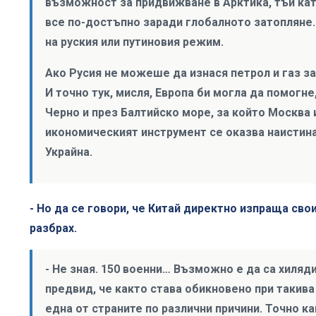
възможност за придвижване в Арктика, тъй ка
все по-достъпно заради глобалното затопляне. 
на руския или путиновия режим.
Ако Русия не можеше да изнася петрол и газ за
И точно тук, мисля, Европа би могла да помогне
Черно и през Балтийско море, за който Москва 
икономическият инструмент се оказва наистин
Украйна.
- Но да се говори, че Китай директно изпраща сво
разбрах.
- Не зная. 150 военни… Възможно е да са хиляди
предвид, че както става обикновено при такив
една от страните по различни причини. Точно к