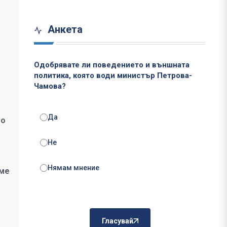
Анкета
Одобрявате ли поведението и външната
политика, която води министър Петрова-
Чамова?
Да
то
Не
Нямам мнение
еме
Гласувай