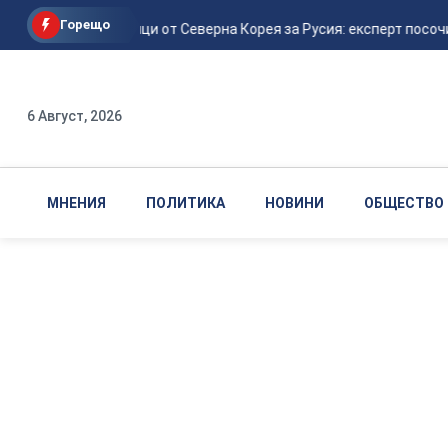
Горещо
Нови войници от Северна Корея за Русия: експерт посочи къ
6 Август, 2026
МНЕНИЯ
ПОЛИТИКА
НОВИНИ
ОБЩЕСТВО