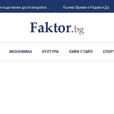
де може да ги хвърли в ...
Кънев: Време е Радев и Донев да
ИКОНОМИКА
КУЛТУРА
ЛАЙФ СТАЙЛ
СПОР