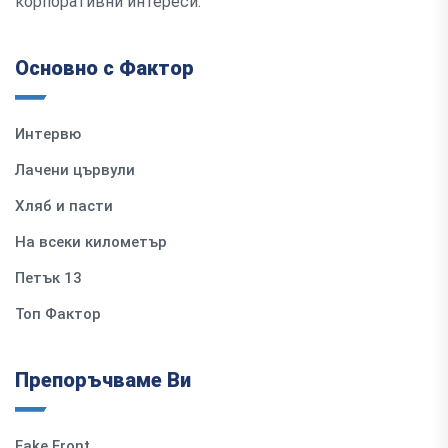
корпоративни интереси.
Основно с Фактор
Интервю
Лачени цървули
Хляб и пасти
На всеки километър
Петък 13
Топ Фактор
Препоръчваме Ви
Fake Front