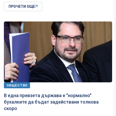
ПРОЧЕТИ ОЩЕ
ОБЩЕСТВО
В една превзета държава е "нормално"
бухалките да бъдат задействани толкова
скоро