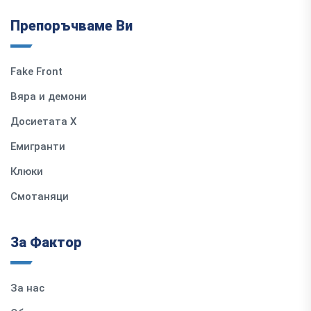
Препоръчваме Ви
Fake Front
Вяра и демони
Досиетата Х
Емигранти
Клюки
Смотаняци
За Фактор
За нас