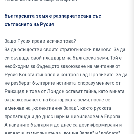
българската земя е разпарчатосана със
съгласието на Русия
Защо Русия прави всичко това?
За да осъществи своите стратегически планове. За да
си създаде свой плацдарм на българска земя. Той е
необходим за бъдещото завоюване на мечтания от
Русия Константинопол и контрол над Проливите. За да
не разберат българите истината, споразумението от
Райхщад и това от Лондон остават тайна, като вината
за разкъсването на българската земя, после се
вменява на „колективния Запад“, както руската
пропаганда и до днес нарича цивилизована Европа.
А наивните българи и до днес са дезинформирани и
вярват в измислиците за „лошия Запад" и "добрата"