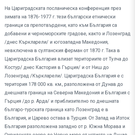
На Цариградската посланическа конференция през
зимата на 1876-1977 г. тези български етнически
граници са препотвърдени, като към България са
добавени и черноморските градове, както и Лозенград
/днес Къркларели/ и югозападна Македония,
невключена в султанския ферман от 1870 г. Така в
Цариградска България влизат териториите от Тулча до
Костур/ днес Кастория в Гърция/ и от Ниш до
Лозенград /Къркларели/. Цариградска България е с
територия 178 000 кв. км., разположена от Дунав до
днешната граница на Северна Македония и България с
Гърция /до р. Арда/ и приблизително по днешната
българо-турската граница като Лозенград е в
България, и Царево остава в Турция. От Запад на Изток
България разположена западно от р. Южна Морава и
Охридското езеро до Черно море от устието на Дунав