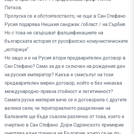
Петков.
Пропуска се и обстоятелството, че още в Сан Стефано
Русия подарява Нишкия санджак /област / на Сърбия.
Но с това не свършват фалшификациите на
българската история от русофилско-комунистическите
„историци“.
Но защо и е на Русия втори предварителен договор в
Сан Стефано? Само за да е сключен на рождения ден
на руския император? Какъв е смисълът на този
предварителен мирен договор, който е без никаква
международно-правна стойност и легитимност?
Самата руска империя вече се е договорила с другите
велики сили, че териториалното разделение на
Балканите ще бъде съвсем различно от това, което е
очертано в Сан Стефано. Дори Одринското примирие
очертава едни граници на България, които са не по-