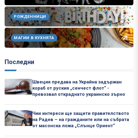
РОЖДЕННИЦИ
МАГИИ В КУХНЯТА
Последни
Швеция предава на Украйна задържан
кораб от руския „сенчест флот“ -
превозвал откраднато украинско зърно
Чии интереси ще защити правителството
на Радев – на гражданите или на събрата
от масонска ложа „Слънце Ориент“