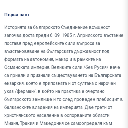
Първа част
Историята за българското Съединение всъщност
започва доста преди 6. 09. 1985 г. Априлското въстание
поставя пред европейските сили въпроса за
възстановяване на българската държавност под
формата на автономия, макар и в рамките на
Османската империя. Великите сили /без Русия/ вече
са приели и признали съществуването на Българската
екзархия, която е припозната и от султана с нарочен
указ /ферман/, в който на практика е очертано
българското землище и то след проведен плебисцит в
балканските владения на империята. Две трети от
християнското население в оспорваните области
Мизия, Тракия и Македония се самоопределя към