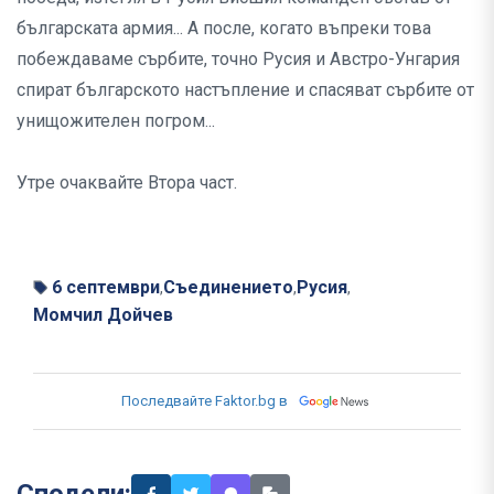
българската армия... А после, когато въпреки това
побеждаваме сърбите, точно Русия и Австро-Унгария
спират българското настъпление и спасяват сърбите от
унищожителен погром...
Утре очаквайте Втора част.
6 септември
Съединението
Русия
,
,
,
Момчил Дойчев
Последвайте Faktor.bg в