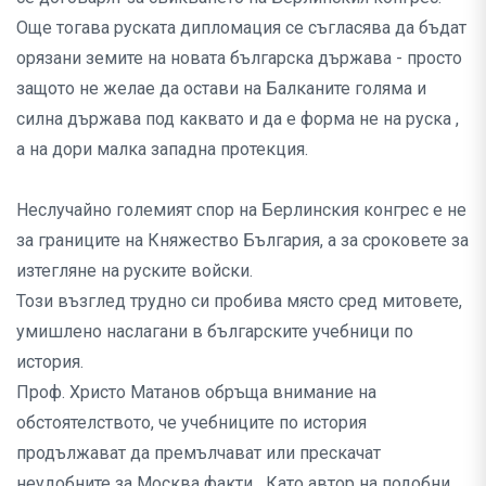
Още тогава руската дипломация се съгласява да бъдат
орязани земите на новата българска държава - просто
защото не желае да остави на Балканите голяма и
силна държава под каквато и да е форма не на руска ,
а на дори малка западна протекция.
Неслучайно големият спор на Берлинския конгрес е не
за границите на Княжество България, а за сроковете за
изтегляне на руските войски.
Този възглед трудно си пробива място сред митовете,
умишлено наслагани в българските учебници по
история.
Проф. Христо Матанов обръща внимание на
обстоятелството, че учебниците по история
продължават да премълчават или прескачат
неудобните за Москва факти. „Като автор на подобни