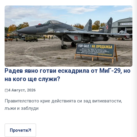
Радев явно готви ескадрила от МиГ-29, но
на кого ще служи?
4 Август, 2026
Правителството крие действията си зад витиеватости,
лъжи и заблуди
Прочети