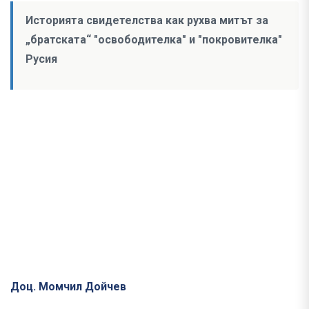
Историята свидетелства как рухва митът за
„братската“ "освободителка" и "покровителка"
Русия
Доц. Момчил Дойчев