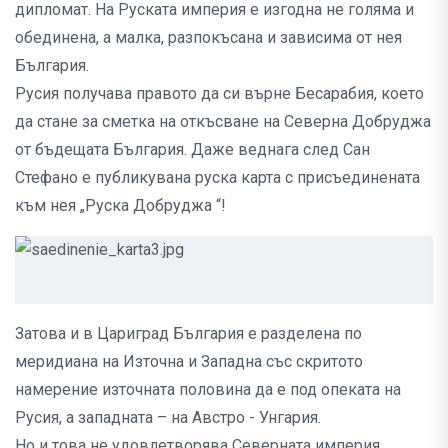
дипломат. На Руската империя е изгодна не голяма и
обединена, а малка, разпокъсана и зависима от нея
България.
Русия получава правото да си върне Бесарабия, което
да стане за сметка на откъсване на Северна Добруджа
от бъдещата България. Даже веднага след Сан
Стефано е публикувана руска карта с присъединената
към нея „Руска Добруджа “!
Затова и в Цариград България е разделена по
меридиана на Източна и Западна със скритото
намерение източната половина да е под опеката на
Русия, а западната – на Австро - Унгария.
Но и това не удовлетворява Северната империя.