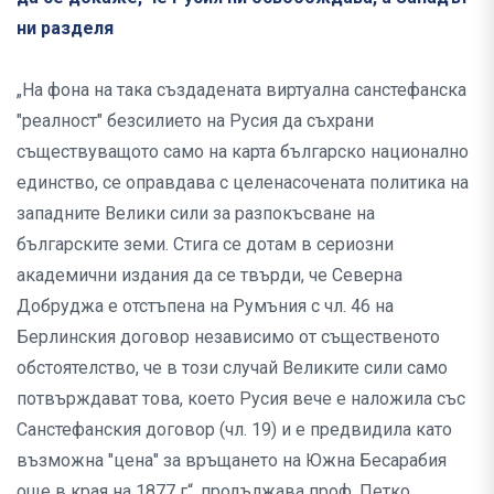
ни разделя
„На фона на така създадената виртуална санстефанска
"реалност" безсилието на Русия да съхрани
съществуващото само на карта българско национално
единство, се оправдава с целенасочената политика на
западните Велики сили за разпокъсване на
българските земи. Стига се дотам в сериозни
академични издания да се твърди, че Северна
Добруджа е отстъпена на Румъния с чл. 46 на
Берлинския договор независимо от същественото
обстоятелство, че в този случай Великите сили само
потвърждават това, което Русия вече е наложила със
Санстефанския договор (чл. 19) и е предвидила като
възможна "цена" за връщането на Южна Бесарабия
още в края на 1877 г“, продължава проф. Петко