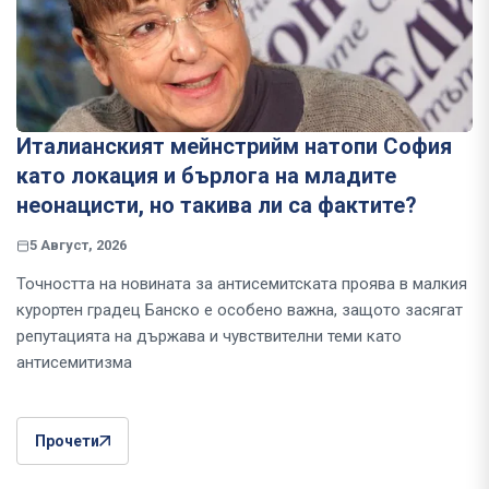
Италианският мейнстрийм натопи София
като локация и бърлога на младите
неонацисти, но такива ли са фактите?
5 Август, 2026
Точността на новината за антисемитската проява в малкия
курортен градец Банско е особено важна, защото засягат
репутацията на държава и чувствителни теми като
антисемитизма
Прочети