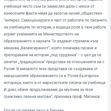
учебници често съм се замислял дали с някои от
изнесените факти няма да засегна нечий „обществен
“интерес. Самоцензурата е част от работата по писането
на учебниците по история, а водеща роля в тази работа
играят указанията на Министерството на
образованието и науката. Те издават стремеж към
някаква „балансираност“, която означава писане и
преподаване на история „под сурдинка“ - с цел да се
зачитат „традиционни“ представи за отношенията ни с
Русия. В миналото тези представи се създаваха от
завършилите образованието си в Русия български
историци, както и от марксистките писачи на учебници.
И днес обаче продължаваме да мълчим за тези
грижливо пазени митове“, признава проф. Матанов.
После се питаме защо в Берлин