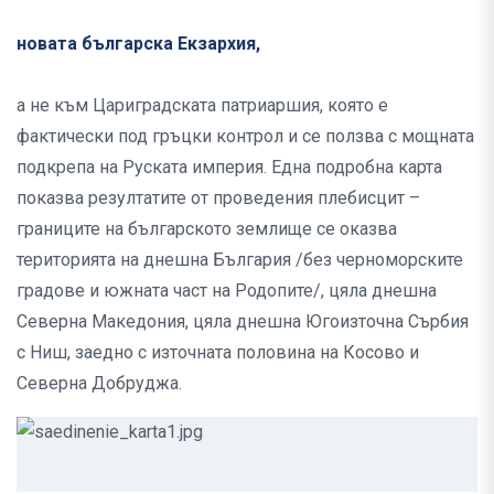
новата българска Екзархия,
а не към Цариградската патриаршия, която е
фактически под гръцки контрол и се ползва с мощната
подкрепа на Руската империя. Една подробна карта
показва резултатите от проведения плебисцит –
границите на българското землище се оказва
територията на днешна България /без черноморските
градове и южната част на Родопите/, цяла днешна
Северна Македония, цяла днешна Югоизточна Сърбия
с Ниш, заедно с източната половина на Косово и
Северна Добруджа.