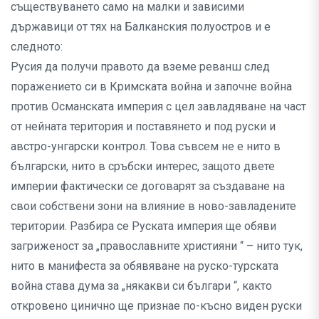
съществуването само на малки и зависими
държавици от тях на Балканския полуостров и е
следното:
Русия да получи правото да вземе реванш след
поражението си в Кримската война и започне война
против Османската империя с цел завладяване на част
от нейната територия и поставянето и под руски и
австро-унгарски контрол. Това съвсем не е нито в
български, нито в сръбски интерес, защото двете
империи фактически се договарят за създаване на
свои собствени зони на влияние в ново-завладените
територии. Разбира се Руската империя ще обяви
загриженост за „православните християни “ – нито тук,
нито в манифеста за обявяване на руско-турската
война става дума за „някакви си българи “, както
откровено цинично ще признае по-късно виден руски