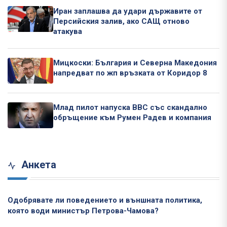
Иран заплашва да удари държавите от
Персийския залив, ако САЩ отново
атакува
Мицкоски: България и Северна Македония
напредват по жп връзката от Коридор 8
Млад пилот напуска ВВС със скандално
обръщение към Румен Радев и компания
Анкета
Одобрявате ли поведението и външната политика,
която води министър Петрова-Чамова?