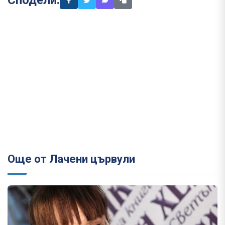
Сподели:
Още от Лачени цървули