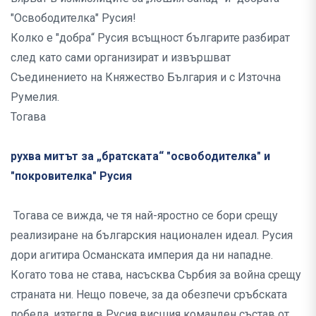
"Освободителка" Русия!
Колко е "добра“ Русия всъщност българите разбират
след като сами организират и извършват
Съединението на Княжество България и с Източна
Румелия.
Тогава
рухва митът за „братската“ "освободителка" и
"покровителка" Русия
Тогава се вижда, че тя най-яростно се бори срещу
реализиране на българския национален идеал. Русия
дори агитира Османската империя да ни нападне.
Когато това не става, насъсква Сърбия за война срещу
страната ни. Нещо повече, за да обезпечи сръбската
победа, изтегля в Русия висшия команден състав от