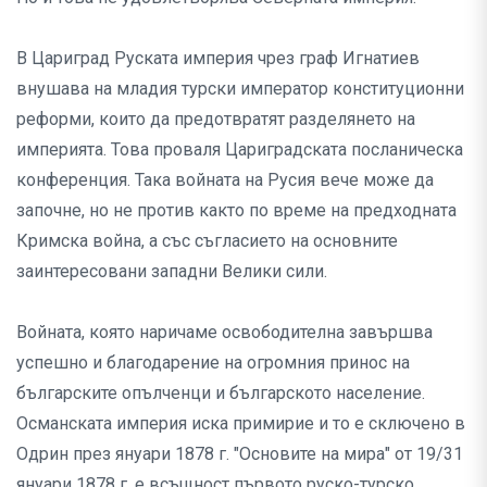
В Цариград Руската империя чрез граф Игнатиев
внушава на младия турски император конституционни
реформи, които да предотвратят разделянето на
империята. Това проваля Цариградската посланическа
конференция. Така войната на Русия вече може да
започне, но не против както по време на предходната
Кримска война, а със съгласието на основните
заинтересовани западни Велики сили.
Войната, която наричаме освободителна завършва
успешно и благодарение на огромния принос на
българските опълченци и българското население.
Османската империя иска примирие и то е сключено в
Одрин през януари 1878 г. "Основите на мира" от 19/31
януари 1878 г. е всъщност първото руско-турско