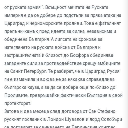
от руската армия “. Всъщност мечтата на Руската
империя е да се добере до подстъпи за пряка атака на
Цариград и черноморските проливи. Това е фаталният
препъни-камък пред идеята за силна, независима и
обединена България. А липсата на срокове за
изтеглянето на руската войска от България и
застрашителната ѝ близост до Босфора обединява
западните сили за противодействие срещу амбициите
на Санкт Петербург. Те разбират, че в Цариград Русия
ги е измамила и воюва не за някаква справедлива
българска кауза, а за да се добере още по-близо до
Проливите, превръщайки фактически България в свой
протекторат.
Затова и два месеца след договора от Сан Стефано
руският посланик в Лондон Шувалов и лорд Солсбъри
се договарят за свикването на Берлинския конгрес.