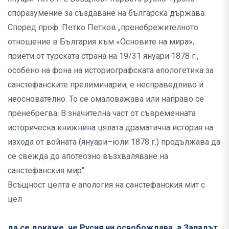
споразумение за създаване на българска държава.
Според проф. Петко Петков „пренебрежителното
отношение в България към «Основите на мира»,
приети от турската страна на 19/31 януари 1878 г.,
особено на фона на историографската апологетика за
санстефанските прелиминарии, е несправедливо и
неоснователно. То се омаловажава или направо се
пренебрегва. В значителна част от съвременната
историческа книжнина цялата драматична история на
изхода от войната (януари–юли 1878 г.) продължава да
се свежда до апотеозно възхваляване на
санстефанския мир".
Всъщност целта е апология на санстефанския мит с
цел
да се докаже, че Русия ни освобождава, а Западът