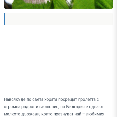
Навсякъде по света хората посрещат пролетта с
огромна радост и вълнение, но България е една от
малкото държави, които празнуват най – любимия