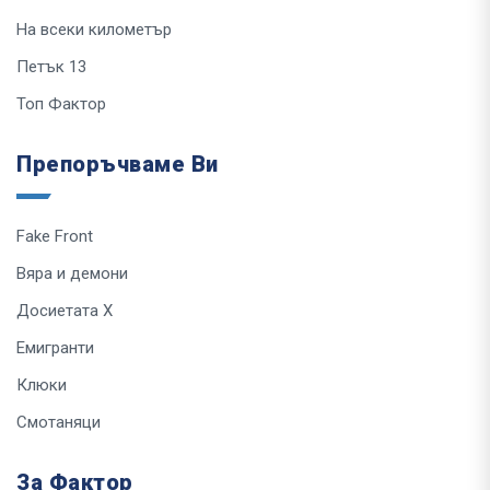
На всеки километър
Петък 13
Топ Фактор
Препоръчваме Ви
Fake Front
Вяра и демони
Досиетата Х
Емигранти
Клюки
Смотаняци
За Фактор