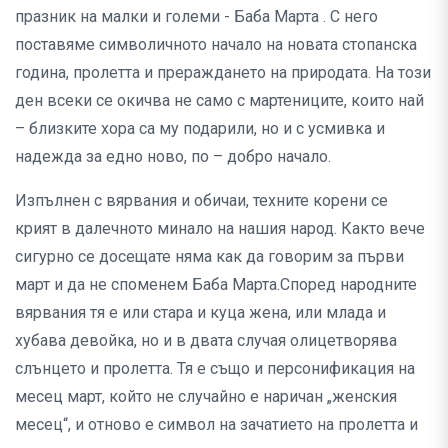
празник на малки и големи - Баба Марта . С него
поставяме символичното начало на новата стопанска
година, пролетта и прераждането на природата. На този
ден всеки се окичва не само с мартениците, които най
– близките хора са му подарили, но и с усмивка и
надежда за едно ново, по – добро начало.
Изпълнен с вярвания и обичаи, техните корени се
крият в далечното минало на нашия народ. Както вече
сигурно се досещате няма как да говорим за първи
март и да не споменем Баба Марта.Според народните
вярвания тя е или стара и куца жена, или млада и
хубава девойка, но и в двата случая олицетворява
слънцето и пролетта. Тя е също и персонификация на
месец март, който не случайно е наричан „женския
месец“, и отново е символ на зачатието на пролетта и