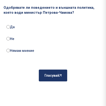
Одобрявате ли поведението и външната политика,
която води министър Петрова-Чамова?
Да
Не
Нямам мнение
Гласувай