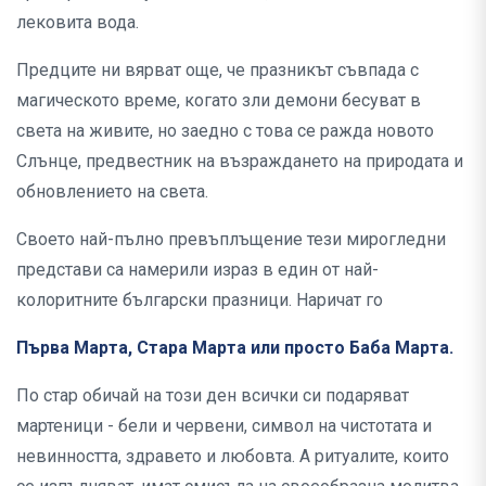
лековита вода.
Предците ни вярват още, че празникът съвпада с
магическото време, когато зли демони бесуват в
света на живите, но заедно с това се ражда новото
Слънце, предвестник на възраждането на природата и
обновлението на света.
Своето най-пълно превъплъщение тези мирогледни
представи са намерили израз в един от най-
колоритните български празници. Наричат го
Първа Марта, Стара Марта или просто Баба Марта.
По стар обичай на този ден всички си подаряват
мартеници - бели и червени, символ на чистотата и
невинността, здравето и любовта. А ритуалите, които