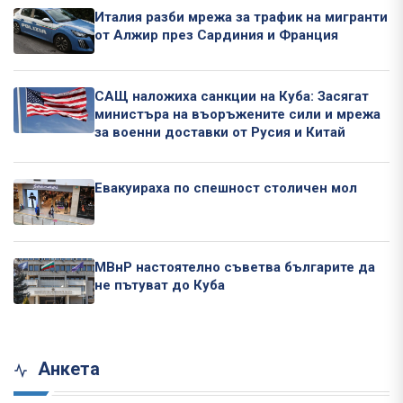
Италия разби мрежа за трафик на мигранти
от Алжир през Сардиния и Франция
САЩ наложиха санкции на Куба: Засягат
министъра на въоръжените сили и мрежа
за военни доставки от Русия и Китай
Евакуираха по спешност столичен мол
МВнР настоятелно съветва българите да
не пътуват до Куба
Анкета