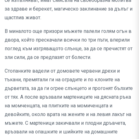
се изпълняват, имат смисъла на своеобразна молитва
за здраве и берекет, магическо заклинание за дълъг и
щастлив живот.
В миналото още призори мъжете палели голям огън в
двора, който прескачали всички по три пъти, вперили
поглед към изгряващото слънце, за да се пречистят от
зли сили, да се предпазят от болести.
Стопанките вадели от домовете червени дрехи и
тъкани, премятали ги на оградите и по клоните на
дърветата, за да ги огрее слънцето и прогонят бълхите
от тях. А после връзвали мартениците на дясната ръка
на момченцата, на плитките на момиченцата и
девойките, около врата на жените и на левия лакът на
мъжете. С мартеници закичвали и плодни дръвчета,
връзвали на опашките и шийките на домашните