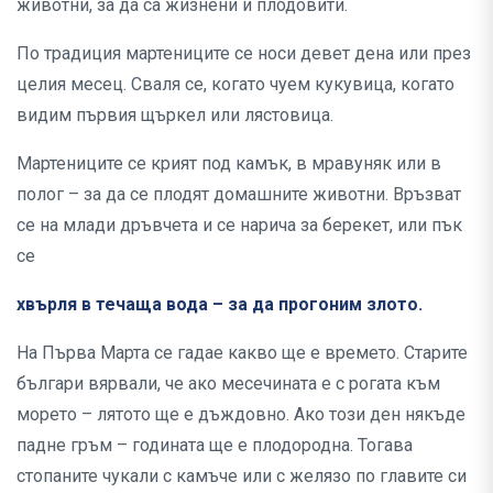
животни, за да са жизнени и плодовити.
По традиция мартениците се носи девет дена или през
целия месец. Сваля се, когато чуем кукувица, когато
видим първия щъркел или лястовица.
Мартениците се крият под камък, в мравуняк или в
полог – за да се плодят домашните животни. Връзват
се на млади дръвчета и се нарича за берекет, или пък
се
хвърля в течаща вода – за да прогоним злото.
На Първа Марта се гадае какво ще е времето. Старите
българи вярвали, че ако месечината е с рогата към
морето – лятото ще е дъждовно. Ако този ден някъде
падне гръм – годината ще е плодородна. Тогава
стопаните чукали с камъче или с желязо по главите си