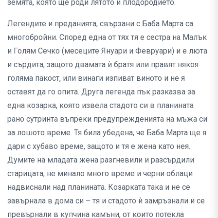
земята, която ще роди лятото и плодородието.
Легендите и преданията, свързани с Баба Марта са
многобройни. Според една от тях тя е сестра на Малък
и Голям Сечко (месеците Януари и Февруари) и е люта
и сърдита, защото двамата ѝ братя или правят някоя
голяма пакост, или винаги изпиват виното и не я
оставят да го опита. Друга легенда пък разказва за
една козарка, която извела стадото си в планината
рано сутринта въпреки предупрежденията на мъжа си
за лошото време. Тя била убедена, че Баба Марта ще я
дари с хубаво време, защото и тя е жена като нея.
Думите на младата жена разгневили и разсърдили
старицата, не минало много време и черни облаци
надвиснали над планината. Козарката така и не се
завърнала в дома си – тя и стадото ѝ замръзнали и се
превърнали в купчина камъни, от които потекла