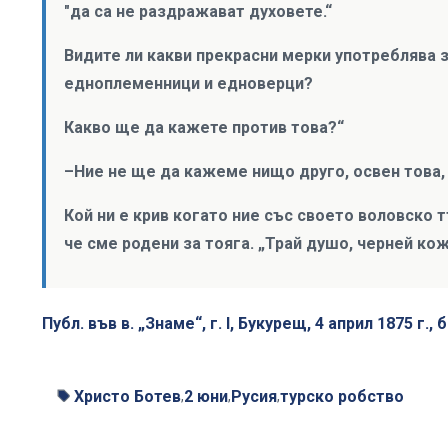
"да са не раздражават духовете.“
Видите ли какви прекрасни мерки употреблява 
едноплеменници и едноверци?
Какво ще да кажете против това?“
–Ние не ще да кажеме нищо друго, освен това, 
Кой ни е крив когато ние със своето воловско
че сме родени за тояга. „Трай душо, черней ко
Публ. във в. „Знаме“, г. I, Букурещ, 4 април 1875 г., б
Христо Ботев
2 юни
Русия
турско робство
,
,
,