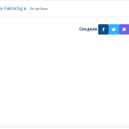
 Faktor.bg в
Сподели: