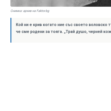
Снимка: архив на Faktor.bg
Кой ни е крив когато ние със своето воловско
че сме родени за тояга. „Трай душо, черней ко