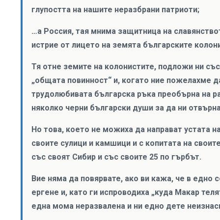
глупостта на нашите неразбрани патриоти;
…а Россия, тая мнима защитница на славянство
истрие от лицето на земята българските колон
Тя отне земите на колонистите, подложи ни със
„общата повинност“ и, когато ние пожелахме д
трудолюбивата българска ръка преобърна на рай
няколко черни български души за да ни отвърн
Но това, което не можиха да направат устата 
своите сулици и камшици и с копитата на своит
със своят Сибир и със своите 25 по гърбът.
Вие няма да повярвате, ако ви кажа, че в едно 
ергене и, като ги испроводиха „куда Макар теля
една мома неразвалена и ни едно дете неизна