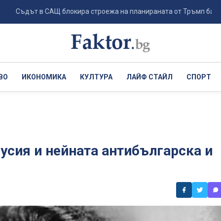
дът в САЩ блокира строежа на планираната от Тръмп бална зала в
ВО
ИКОНОМИКА
КУЛТУРА
ЛАЙФ СТАЙЛ
СПОРТ
Русия и нейната антибългарска и