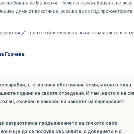
 за свободата на България. Паметта към войводата не иска
алшиви думи от властници, искащи да са под прожекторите
защитница“, това е най-истинската почит към делото и пам
а Горчева.
ессарабия, т. е. из оная обетованна земя, в която една
ните години на своите страдания. И там, както и на ся
лъган, съсипан и наказан по законът на варварският
щи патриотизм в продължението на сичкото свое
е и ще да са ползува със силите, с доверието и с