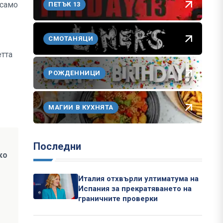
 само
ПЕТЪК 13
СМОТАНЯЦИ
етта
РОЖДЕННИЦИ
МАГИИ В КУХНЯТА
Последни
ко
Италия отхвърли ултиматума на
Испания за прекратяването на
граничните проверки