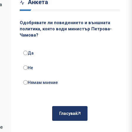
Анкета
а
Одобрявате ли поведението и външната
политика, която води министър Петрова-
Чамова?
Да
Не
Нямам мнение
Гласувай
 е