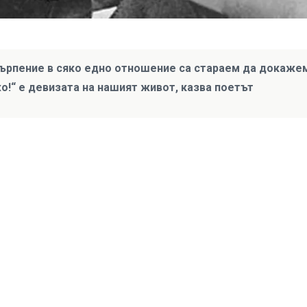
 търпение в сяко едно отношение са стараем да докаже
жо!“ е девизата на нашият живот, казва поетът