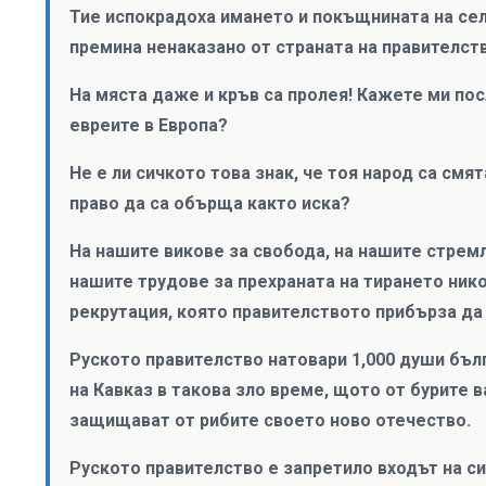
Тие испокрадоха имането и покъщнината на сел
премина ненаказано от страната на правителст
На мяста даже и кръв са пролея! Кажете ми по
евреите в Европа?
Не е ли сичкото това знак, че тоя народ са смя
право да са обърща както иска?
На нашите викове за свобода, на нашите стремл
нашите трудове за прехраната на тирането ник
рекрутация, която правителството прибърза да
Руското правителство натовари 1,000 души бъл
на Кавказ в такова зло време, щото от бурите 
защищават от рибите своето ново отечество.
Руското правителство е запретило входът на си