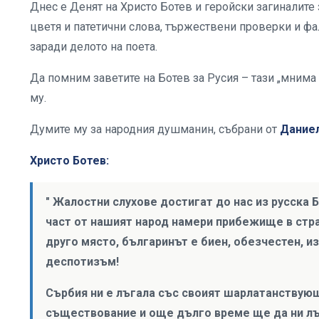
Днес е Денят на Христо Ботев и геройски загиналите
цветя и патетични слова, тържествени проверки и ф
заради делото на поета.
Да помним заветите на Ботев за Русия – тази „мнима 
му.
Думите му за народния душманин, събрани от
Даниел
Христо Ботев:
" Жалостни слухове достигат до нас из русска Б
част от нашият народ намери прибежище в страш
друго място, българинът е биен, обезчестен, из
деспотизъм!
Сърбия ни е лъгала със своият шарлатанствую
съществование и още дълго време ще да ни лъж