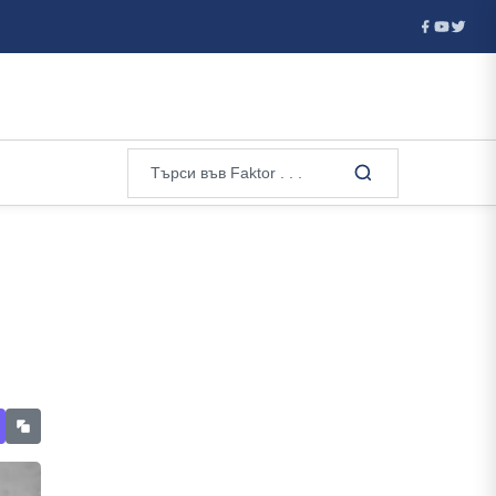
 Белия дом...
МВнР към Скопие: Ива Михайлова трябва да п