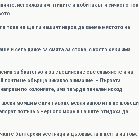
яните, испоклаха им птиците и добитакът и сичкото тов
вото.
сле това не ще ли нашият народ да заеме мястото на
таше и сега даже са смята за стока, с която секи има
ения за братство и за съединение със славянете и на
ой почти не обърща никакво внимание. – Първата
 направи по колониите, има твърде печален исход.
гарски момци в един твърде веран вапор и ги испроводи
вапорат потъна в Черното море и нашите отидоха да
чките български вестници в държавата и целта на това