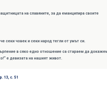
защитницата на славяните, за да еманципира своите
че секи човек и секи народ тегли от умът си.
 търпение в сяко едно отношение са стараем да докаже
жо!“ е девизата на нашият живот.
р. 13, с. 51