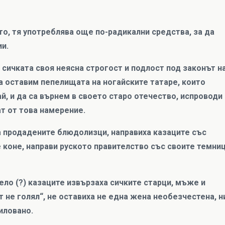
то, тя употреблява още по-радикални средства, за да
ии.
 сичката своя неясна строгост и подлост под законът н
а оставим пепелищата на ногайските татаре, които
, и да са върнем в своето старо отечество, испроводи
ат от това намерение.
на продадените блюдолизци, направиха казаците със
е коне, направи руското правителство със своите темниц
село (?) казаците извързаха сичките старци, мъже и
т не голял“, не оставиха не една жена необезчестена, н
силовано.