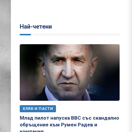
Най-четени
ХЛЯБ И ПАСТИ
Млад пилот напуска ВВС със скандално
обръщение към Румен Радев и
компания