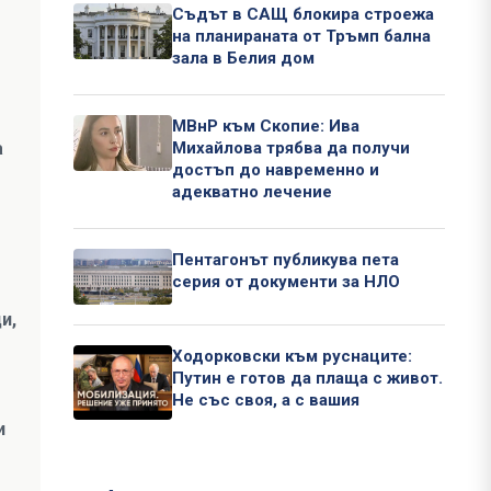
Съдът в САЩ блокира строежа
на планираната от Тръмп бална
зала в Белия дом
МВнР към Скопие: Ива
а
Михайлова трябва да получи
достъп до навременно и
адекватно лечение
Пентагонът публикува пета
серия от документи за НЛО
и,
Ходорковски към руснаците:
Путин е готов да плаща с живот.
Не със своя, а с вашия
и