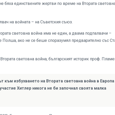
не бяха единствените жертви по време на Втората световн
лвач на войната – на Съветския съюз.
тората световна война има не един, а двама подпалвачи –
не Полша, ако не се беше споразумял предварително със Ст
 Втората световна война, българският историк проф. Пламе
т към избухването на Втората световна война в Европа
участие Хитлер никога не би започнал своята малка