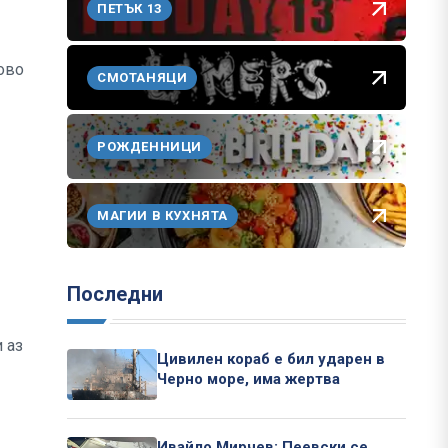
ПЕТЪК 13
ово
СМОТАНЯЦИ
РОЖДЕННИЦИ
МАГИИ В КУХНЯТА
Последни
 аз
Цивилен кораб е бил ударен в
Черно море, има жертва
Ивайло Мирчев: Пеевски се