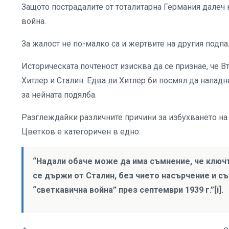
Защото пострадалите от тоталитарна Германия далеч 
война.
За жалост не по-малко са и жертвите на другия подпа
Историческата почтеност изисква да се признае, че В
Хитлер и Сталин. Едва ли Хитлер би посмял да напад
за нейната подялба.
Разглеждайки различните причини за избухването на
Цветков е категоричен в едно:
“Надали обаче може да има съмнение, че ключъ
се държи от Сталин, без чието насърчение и съ
“светкавична война” през септември 1939 г.”[i].