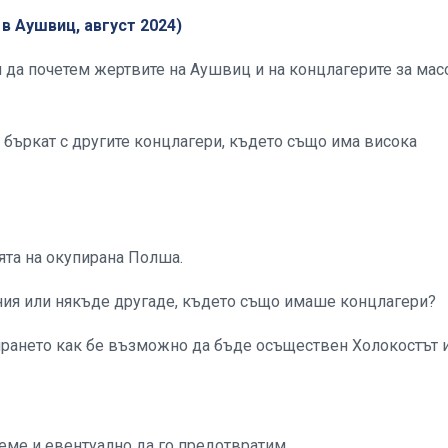
в Аушвиц, август 2024)
и да почетем жертвите на Аушвиц и на концлагерите за мас
 бъркат с другите концлагери, където също има висока
ята на окупирана Полша.
мания или някъде другаде, където също имаше концлагери?
ирането как бе възможно да бъде осъществен Холокостът и
реме и евентуално да го предотвратим.