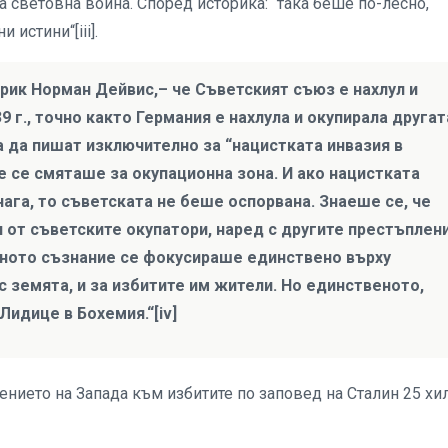
а световна война. Според историка: “така беше по-лесно,
истини“[iii].
рик Норман Дейвис,– че Съветският съюз е нахлул и
 г., точно както Германия е нахлула и окупирала другат
 да пишат изключително за “нацистката инвазия в
е се смяташе за окупационна зона. И ако нацистката
ага, то съветската не беше оспорвана. Знаеше се, че
 от съветските окупатори, наред с другите престъплени
дното съзнание се фокусираше единствено върху
с земята, и за избитите им жители. Но единственото,
идице в Бохемия.“[iv]
нието на Западa към избитите по заповед на Сталин 25 хи