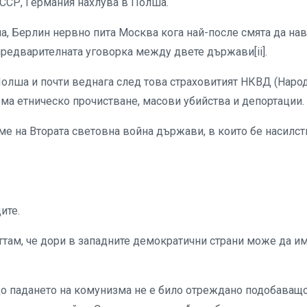
СССР, Германия нахлува в Полша.
на, Берлин нервно пита Москва кога най-после смята да на
предварителната уговорка между двете държави[ii].
Полша и почти веднага след това страховитият НКВД (Наро
ма етническо прочистване, масови убийства и депортации.
еме на Втората световна война държави, в които бе насилс
ците.
ттам, че дори в западните демократични страни може да и
до падането на комунизма не е било отреждано подобаващ