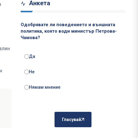
Анкета
а
Одобрявате ли поведението и външната
политика, която води министър Петрова-
Чамова?
алин
Да
н
Не
Нямам мнение
Гласувай