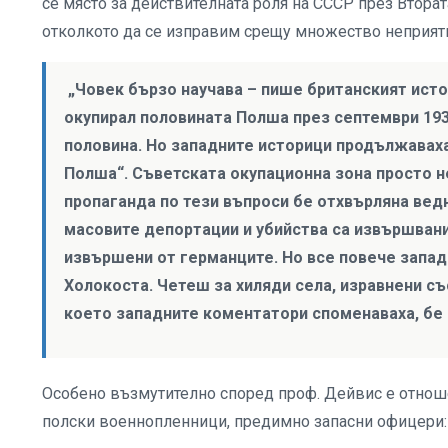
се място за действителната роля на СССР през Вторат
отколкото да се изправим срещу множество неприятни 
„Човек бързо научава – пише британският исто
окупирал половината Полша през септември 1939
половина. Но западните историци продължаваха
Полша“. Съветската окупационна зона просто н
пропаганда по тези въпроси бе отхвърляна ведн
масовите депортации и убийства са извършвани
извършени от германците. Но все повече запа
Холокоста. Четеш за хиляди села, изравнени съ
което западните коментатори споменаваха, бе Л
Особено възмутително според проф. Дейвис е отноше
полски военнопленници, предимно запасни офицери: