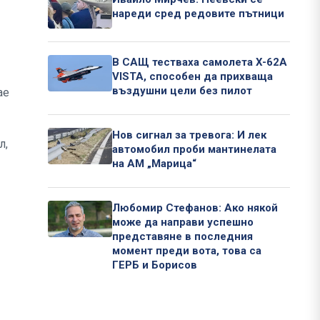
нареди сред редовите пътници
В САЩ тестваха самолета X-62A
VISTA, способен да прихваща
въздушни цели без пилот
ае
Нов сигнал за тревога: И лек
л,
автомобил проби мантинелата
на АМ „Марица“
Любомир Стефанов: Ако някой
може да направи успешно
представяне в последния
момент преди вота, това са
ГЕРБ и Борисов