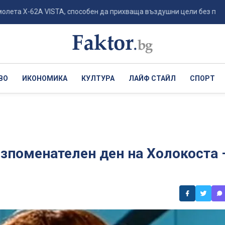
-62A VISTA, способен да прихваща въздушни цели без пило...
ВО
ИКОНОМИКА
КУЛТУРА
ЛАЙФ СТАЙЛ
СПОРТ
зпоменателен ден на Холокоста 