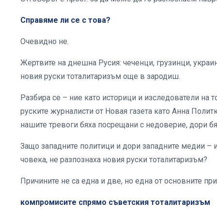
Справяме ли се с това?
Очевидно не.
Жертвите на днешна Русия: чеченци, грузинци, украин
новия руски тоталитаризъм още в зародиш.
Разбира се – ние като историци и изследователи на 
руските журналисти от Новая газета като Анна Поли
нашите тревоги бяха посрещани с недоверие, дори б
Защо западните политици и дори западните медии – и
човека, не разпознаха новия руски тоталитаризъм?
Причините не са една и две, но една от основните пр
компромисите спрямо съветския тоталитаризъм