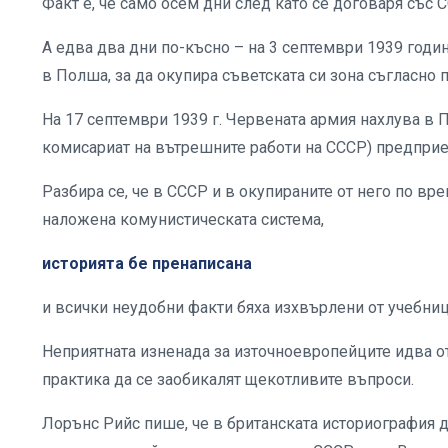
Факт е, че само осем дни след като се договаря със 
А едва два дни по-късно – на 3 септември 1939 годи
в Полша, за да окупира съветската си зона съгласно 
На 17 септември 1939 г. Червената армия нахлува в 
комисариат на вътрешните работи на СССР) предприе
Разбира се, че в СССР и в окупираните от него по вр
наложена комунистическата система,
историята бе пренаписана
и всички неудобни факти бяха изхвърлени от учебни
Неприятната изненада за източноевропейците идва о
практика да се заобикалят щекотливите въпроси.
Лорънс Рийс пише, че в британската историография 