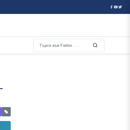
Нов сигнал за тревога: И лек автомобил проби мантинелата на А
–