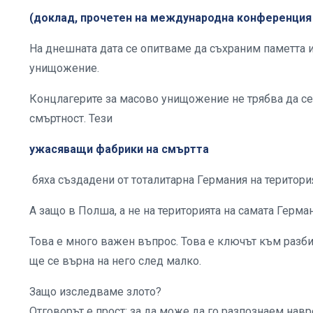
(доклад, прочетен на международна конференция 
На днешната дата се опитваме да съхраним паметта 
унищожение.
Концлагерите за масово унищожение не трябва да се
смъртност. Тези
ужасяващи фабрики на смъртта
бяха създадени от тоталитарна Германия на територи
А защо в Полша, а не на територията на самата Гер
Това е много важен въпрос. Това е ключът към разб
ще се върна на него след малко.
Защо изследваме злото?
Отговорът е прост: за да може да го разпознаем нав