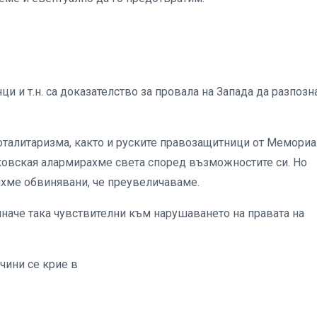
ци и т.н. са доказателство за провала на Запада да разпозн
тоталитаризма, както и руските правозащитници от Мемориа
тковская алармирахме света според възможностите си. Но
яхме обвинявани, че преувеличаваме.
наче така чувствителни към нарушаването на правата на
ичини се крие в