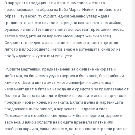
В народната традиция 1-ви март е намерила и своята
персонификация в образа на Баба Марта. Нейният двойнствен
образ — ту весел, ту сърдит, едновременно утвърждава
градивното женско начало и отрицава пак женското стихийно,
рушащо начало. Тези две начала господстват през целия месец,
затова предците ни са нарекли месец март женски месец.
Свързват го с идеята за зачатието на земята, която ще роди
лятото и плодородието. Негов знак е мартеницата, символ на
пробуждането и култа към слънцето.
Първите мартеници, предназначени за окичване на хората и
добитъка, са били само усукан червен и бял конец, без прибавки
към него. Двата цвята имат много специфични семантика -
червеният цвят в бита на народа ни е средство за предпазване от
болести. Затова на младите булки и на малките деца са връзвали
пресукан червен конец на китката. Бялата вълна в мартеницата
предвещава дълъг живот, а червената — здраве и сила.
Пожеланието е особено към децата – бели и червени, здрави и
засмени. В някои области на конците връзвали златна или
сребърна паричка, синьо манисто, но те по-скоро играели роля на