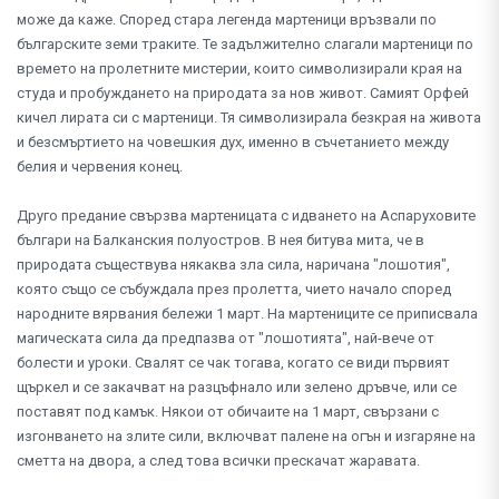
може да каже. Според стара легенда мартеници връзвали по
българските земи траките. Те задължително слагали мартеници по
времето на пролетните мистерии, които символизирали края на
студа и пробуждането на природата за нов живот. Самият Орфей
кичел лирата си с мартеници. Тя символизирала безкрая на живота
и безсмъртието на човешкия дух, именно в съчетанието между
белия и червения конец.
Друго предание свързва мартеницата с идването на Аспаруховите
българи на Балканския полуостров. В нея битува мита, че в
природата съществува някаква зла сила, наричана "лошотия",
която също се събуждала през пролетта, чието начало според
народните вярвания бележи 1 март. На мартениците се приписвала
магическата сила да предпазва от "лошотията", най-вече от
болести и уроки. Свалят се чак тогава, когато се види първият
щъркел и се закачват на разцъфнало или зелено дръвче, или се
поставят под камък. Някои от обичаите на 1 март, свързани с
изгонването на злите сили, включват палене на огън и изгаряне на
сметта на двора, а след това всички прескачат жаравата.