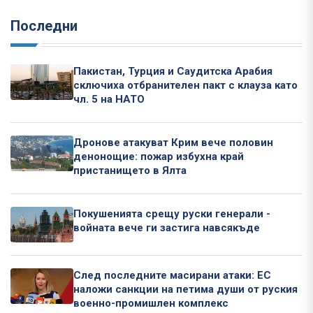
Последни
Пакистан, Турция и Саудитска Арабия
сключиха отбранителен пакт с клауза като
чл. 5 на НАТО
Дронове атакуват Крим вече половин
денонощие: пожар избухна край
пристанището в Ялта
Покушенията срещу руски генерали -
войната вече ги застига навсякъде
След последните масирани атаки: ЕС
наложи санкции на петима души от руския
военно-промишлен комплекс