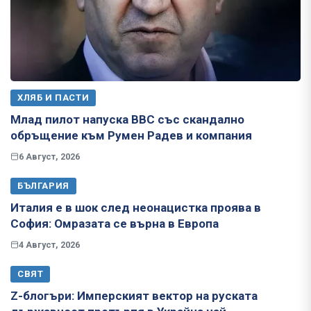
ХЛЯБ И ПАСТИ
Млад пилот напуска ВВС със скандално
обръщение към Румен Радев и компания
6 Август, 2026
БЪЛГАРИЯ
Италия е в шок след неонацистка проява в
София: Омразата се върна в Европа
4 Август, 2026
СВЯТ
Z-блогъри: Имперският вектор на руската