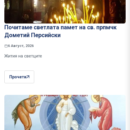
Почитаме светлата памет на св. прпмчк
Дометий Персийски
6 Август, 2026
Жития на светците
Прочети