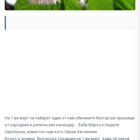
На 1-ви март се събират един от най-обичаните български празници
от народния и религиозен календар - Баба Марта и Неделя
Сиропусна, известна още като Сирни Заговезни.
Колко е древна българска традиция на 1-ви март, едва ли някой