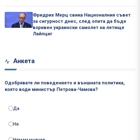
Фридрих Мерц свика Националния съвет
за сигурност днес, след опита да бъде
взривен украински самолет на летище
Лайпциг
Анкета
Одобрявате ли поведението и външната политика,
която води министър Петрова-Чамова?
Да
Не
Нямам мнение