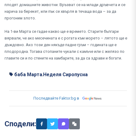
плодят домашните животни. Връзват се на млади дръвчета и се
нарича за берекет, или пък се хвърля в течаща вода – за да
прогоним злото.
На 1-ви Марта се гадае какво ще е времето. Старите българи
вярвали, че ако месечината е с рогата към морето – лятото ще е
дъждовно. Ако този ден някъде падне гръм – годината ще е
плодородна. Тогава стопаните чукали с камъче или с желязо по
главите си и по стените на хамбарите, за да са здрави и богати.
баба Марта
Неделя Сиропусна
,
Последвайте Faktor.bg в
Сподели: