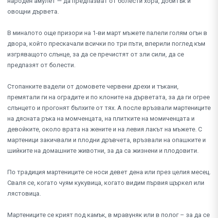
народен амулет — да предпазват от болести хора, добитък и
овощни дървета.
В миналото още призори на 1-ви март мъжете палели голям огън в
двора, който прескачали всички по три пъти, вперили поглед към
изгряващото слънце, за да се пречистят от зли сили, да се
предпазят от болести.
Стопанките вадели от домовете червени дрехи и тъкани,
премятали ги на оградите и по клоните на дърветата, за да ги огрее
слънцето и прогонят бълхите от тях. А после връзвали мартениците
на дясната ръка на момченцата, на плитките на момиченцата и
девойките, около врата на жените и на левия лакът на мъжете. С
мартеници закичвали и плодни дръвчета, връзвали на опашките и
шийките на домашните животни, за да са жизнени и плодовити.
По традиция мартениците се носи девет дена или през целия месец.
Сваля се, когато чуям кукувица, когато видим първия щъркел или
лястовица.
Мартениците се крият под камък, в мравуняк или в полог – за да се