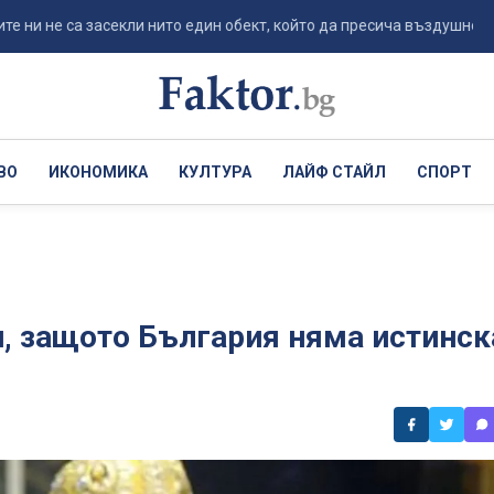
е са засекли нито един обект, който да пресича въздушното ...
ВО
ИКОНОМИКА
КУЛТУРА
ЛАЙФ СТАЙЛ
СПОРТ
и, защото България няма истинск