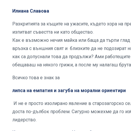
Илиана Славова
Разкритията за къщите на ужасите, където хора на п
изпитват съвестта ни като общество.
Как е възможно нечия майка или баща да търпи глад 
връзка с външния свят и близките да не подозират н
как са допуснали това да продължи? Ами работещите 
обещаваш на някого грижи, а после му налагаш брут
Всичко това е знак за
липса на емпатия и загуба на морални ориентири
И не е просто изолирано явление в старозагорско се
доста по-дълбок проблем. Сигурно можехме да го из
лидерство.