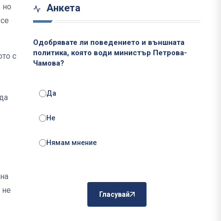
 но
Анкета
 се
Одобрявате ли поведението и външната
политика, която води министър Петрова-
ото с
Чамова?
Да
 да
Не
Нямам мнение
 на
 не
Гласувай