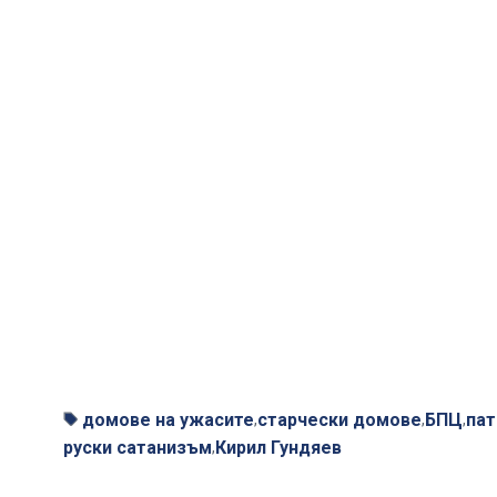
домове на ужасите
старчески домове
БПЦ
пат
,
,
,
руски сатанизъм
Кирил Гундяев
,