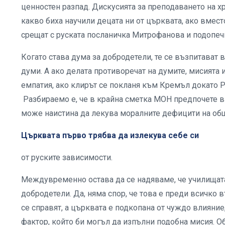
ценностен разпад. Дискусията за преподаването на 
какво биха научили децата ни от църквата, ако вмест
срещат с руската посланичка Митрофанова и подопеч
Когато става дума за добродетели, те се възпитават 
думи. А ако делата противоречат на думите, мисията 
емпатия, ако клирът се покланя към Кремъл докато 
Разбираемо е, че в крайна сметка МОН предпочете в у
може наистина да лекува моралните дефицити на об
Църквата първо трябва да излекува себе си
от руските зависимости.
Междувременно остава да се надяваме, че училищата
добродетели. Да, няма спор, че това е преди всичко 
се справят, а църквата е подкопана от чуждо влияни
фактор, който би могъл да изпълни подобна мисия. О