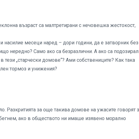
реклонна възраст са малтретирани с нечовешка жестокост,
и насилие месеци наред – дори години, да е затворник без
ищо нередно? Само ако са безразлични. А ако са подозирал
в тези „старчески домове“? Ами собствениците? Как така
ален тормоз и унижения?
ло. Разкритията за още такива домове на ужасите говорят 
бегнем, ако в обществото ни имаше изявено морално