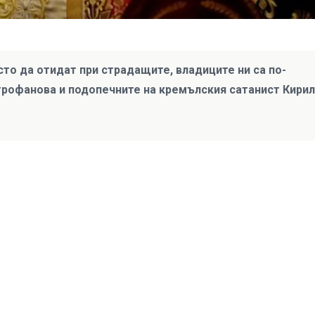
сто да отидат при страдащите, владиците ни са по-
трофанова и подопечните на кремълския сатанист Кирил