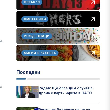
ПЕТЪК 13
СМОТАНЯЦИ
РОЖДЕННИЦИ
и,
МАГИИ В КУХНЯТА
Последни
за
Радев: Ще обсъдим случая с
дрона с партньорите в НАТО
Румъния: Радарите ни не са