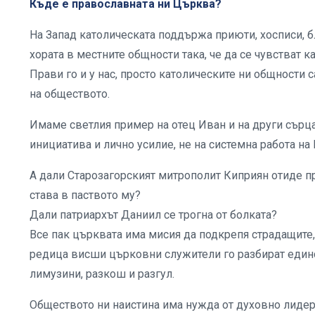
Къде е православната ни Църква?
На Запад католическата поддържа приюти, хосписи, 
хората в местните общности така, че да се чувстват к
Прави го и у нас, просто католическите ни общности 
на обществото.
Имаме светлия пример на отец Иван и на други сърца
инициатива и лично усилие, не на системна работа на
А дали Старозагорският митрополит Киприян отиде пр
става в паството му?
Дали патриархът Даниил се трогна от болката?
Все пак църквата има мисия да подкрепя страдащите, 
редица висши църковни служители го разбират единст
лимузини, разкош и разгул.
Обществото ни наистина има нужда от духовно лидер