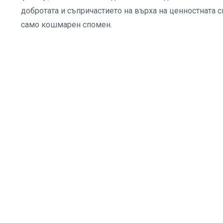
добротата и съпричастието на върха на ценностната с
само кошмарен спомен.