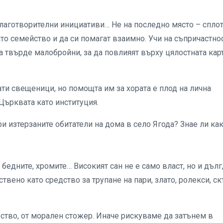
благотворителни инициативи… Не на последно място – спло
ато семейство и да си помагат взаимно. Учи на съпричастнос
са твърде малобройни, за да повлияят върху цялостната кар
ти свещеници, но помощта им за хората е плод на лична
 Църквата като институция.
и изтерзаните обитатели на дома в село Ягода? Знае ли ка
бедните, хромите… Високият сан не е само власт, но и дълг,
вено като средство за трупане на пари, злато, ролекси, с
ство, от морален стожер. Иначе рискуваме да затънем в