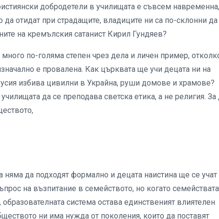
християнски добродетели в училищата е съвсем навременна,
о да отидат при страдащите, владиците ни са по-склонни да
ните на кремълския сатанист Кирил Гундяев?
в много по-голяма степен чрез дела и личен пример, отколк
изначално е провалена. Как църквата ще учи децата ни на
Русия избива цивилни в Украйна, руши домове и храмове?
чилищата да се преподава светска етика, а не религия. За
ществото,
 няма да подходят формално и децата наистина ще се учат
въпрос на възпитание в семейството, но когато семействата
е, образователната система остава единственият влиятелен
бществото ни има нужда от поколения, които да поставят