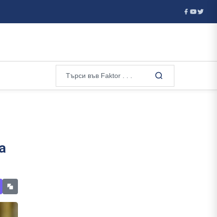
МО: Дронът при Кардам е “Майя”, вероятно е украински ...
а