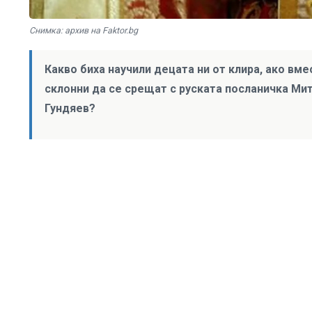
Снимка: архив на Faktor.bg
Какво биха научили децата ни от клира, ако вме
склонни да се срещат с руската посланичка Ми
Гундяев?