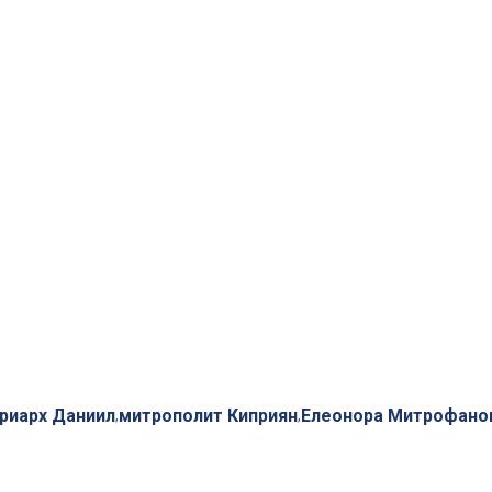
риарх Даниил
митрополит Киприян
Елеонора Митрофано
,
,