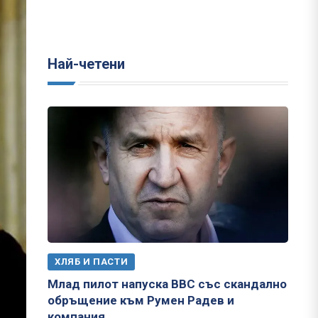
Най-четени
ХЛЯБ И ПАСТИ
Млад пилот напуска ВВС със скандално
обръщение към Румен Радев и
компания