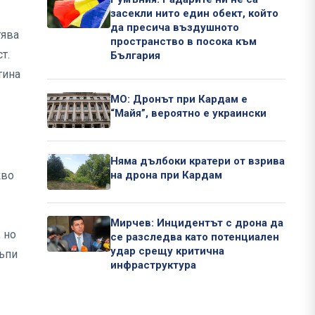
засекли нито един обект, който
да пресича въздушното
тява
пространство в посока към
т.
България
тина
МО: Дронът при Кардам е
“Майя”, вероятно е украински
Няма дълбоки кратери от взрива
кво
на дрона при Кардам
Мирчев: Инцидентът с дрона да
 но
се разследва като потенциален
удар срещу критична
къпи
инфраструктура