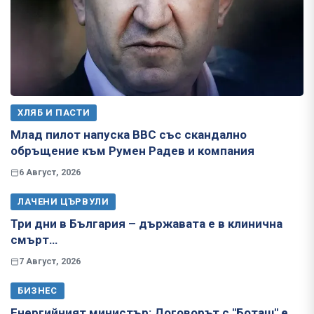
ХЛЯБ И ПАСТИ
Млад пилот напуска ВВС със скандално
обръщение към Румен Радев и компания
6 Август, 2026
ЛАЧЕНИ ЦЪРВУЛИ
Три дни в България – държавата е в клинична
смърт…
7 Август, 2026
БИЗНЕС
Енергийният министър: Договорът с "Боташ" е