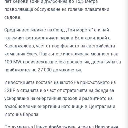
пет кейови зони и дълбочина до 15,5 метра,
позволяваща обслужване на големи плавателни
съдове.
Сред инвестициите на Фонд „Три морета“ е и най-
големият фотоволтаичен парк в България, край с.
Караджалово, част от портфолиото на австрийската
компания Enery. Паркът е с инсталирана мощност над
100 MW, произвеждащ електроенергия, достатъчна за
приблизително 27 000 домакинства.
Инвестицията поставя началото на присъствието на
3SIIF в страната и е част от стратегията на фонда за
ускоряване на енергийния преход и развитието на
възобновяеми енергийни източници в Централна и
Източна Европа.
По думите на Цанко Арабаджиев, член на Надзорния