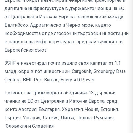
Европа. Фондът инвестира в енергийна, транспортна и
дигитална инфраструктура в държавите членки на ЕС
от Централна и Източна Европа, разположени между
Балтийско, Адриатическо и Черно море, където
необходимостта от дългосрочни търговски инвестиции
в национална инфраструктура е сред най-високите в
Европейския съюз.
3SIIF е инвестирал почти изцяло своя капитал от 1,1
млрд. евро в пет инвестиции: Cargounit, Greenergy Data
Centers, BMF Port Burgas, Enery и R.Power.
Регионът на Трите морета обединява 13 държави
членки на ЕС от Централна и Източна Европа, сред
които Австрия, България, Хърватия, Чехия, Естония,
Гърция, Унгария, Латвия, Литва, Полша, Румъния,
Словакия и Словения.