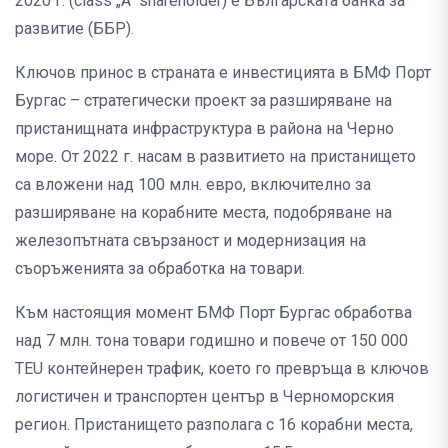
2020 г. (class „A“ shareholder) е Българската банка за
развитие (ББР).
Ключов принос в страната е инвестицията в БМФ Порт
Бургас – стратегически проект за разширяване на
пристанищната инфраструктура в района на Черно
море. От 2022 г. насам в развитието на пристанището
са вложени над 100 млн. евро, включително за
разширяване на корабните места, подобряване на
железопътната свързаност и модернизация на
съоръженията за обработка на товари.
Към настоящия момент БМФ Порт Бургас обработва
над 7 млн. тона товари годишно и повече от 150 000
TEU контейнерен трафик, което го превръща в ключов
логистичен и транспортен център в Черноморския
регион. Пристанището разполага с 16 корабни места,