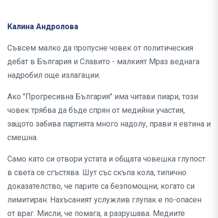
Калина Андролова
Съвсем малко да пропусне човек от политическия
дебат в България и Славито - малкият Мраз веднага
надробил още излагации.
Ако "Прогресивна България" има читави пиари, този
човек трябва да бъде спрян от медийни участия,
защото забива партията много надолу, прави я евтина и
смешна.
Само като си отвори устата и общата човешка глупост
в света се сгъстява. Шут със скъпа кола, типично
доказателство, че парите са безпомощни, когато си
лимитиран. Нахъсаният услужлив глупак е по-опасен
от враг. Мисли, че помага, а разрушава. Медиите