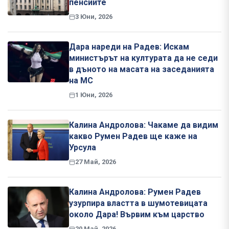
пенсиите
3 Юни, 2026
Дара нареди на Радев: Искам
министърът на културата да не седи
в дъното на масата на заседанията
на МС
1 Юни, 2026
Калина Андролова: Чакаме да видим
какво Румен Радев ще каже на
Урсула
27 Май, 2026
Калина Андролова: Румен Радев
узурпира властта в шумотевицата
около Дара! Вървим към царство
20 Май, 2026