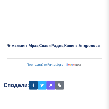
малкият Мраз
Слави
Радев
Калина Андролова
,
,
,
Последвайте Faktor.bg в
Сподели: