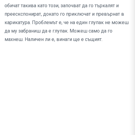
обичат такива като този, започват да го търкалят и
преескспонират, докато го приключат и превърнат в
карикатура. Проблемът е, че на един глупак не можеш
да му забраниш да е глупак. Можеш само да го
махнеш. Наличен ли е, винаги ще е същият.