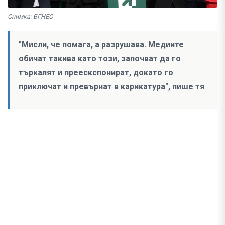
Снимка: БГНЕС
"Мисли, че помага, а разрушава. Медиите
обичат такива като този, започват да го
търкалят и преескспонират, докато го
приключат и превърнат в карикатура", пише тя