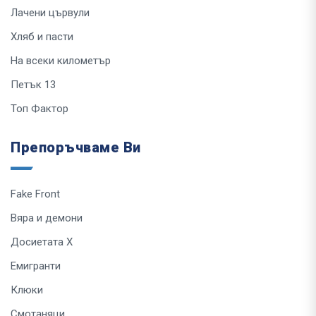
Лачени цървули
Хляб и пасти
На всеки километър
Петък 13
Топ Фактор
Препоръчваме Ви
Fake Front
Вяра и демони
Досиетата Х
Емигранти
Клюки
Смотаняци