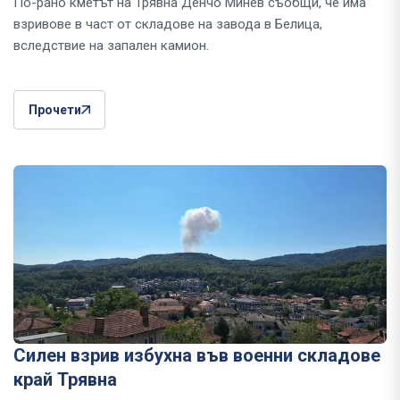
По-рано кметът на Трявна Денчо Минев съобщи, че има
взривове в част от складове на завода в Белица,
вследствие на запален камион.
Прочети
Силен взрив избухна във военни складове
край Трявна