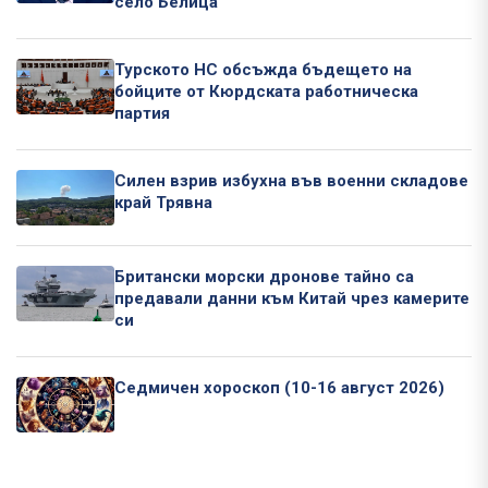
село Белица
Турското НС обсъжда бъдещето на
бойците от Кюрдската работническа
партия
Силен взрив избухна във военни складове
край Трявна
Британски морски дронове тайно са
предавали данни към Китай чрез камерите
си
Седмичен хороскоп (10-16 август 2026)