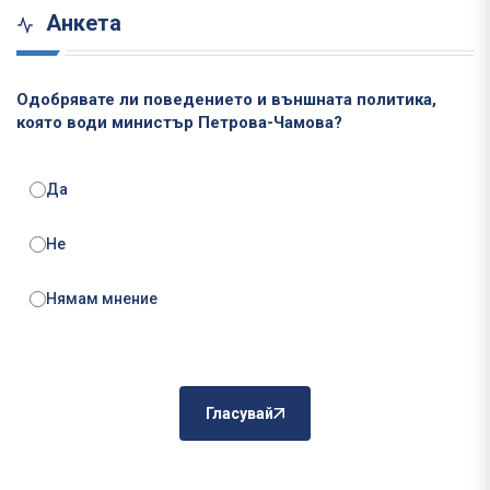
Анкета
Одобрявате ли поведението и външната политика,
която води министър Петрова-Чамова?
Да
Не
Нямам мнение
Гласувай