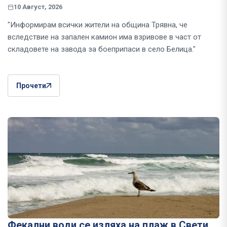
10 Август, 2026
"Информирам всички жители на община Трявна, че
вследствие на запален камион има взривове в част от
складовете на завода за боеприпаси в село Белица."
Прочети
Фекални води се изляха на плаж в Свети