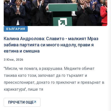
БЪЛГАРИЯ
Калина Андролова: Славито - малкият Мраз
забива партията си много надолу, прави я
евтина и смешна
3 Юни, 2026
"Мисли, че помага, а разрушава. Медиите обичат
такива като този, започват да го търкалят и
преескспонират, докато го приключат и превърнат в
карикатура", пише тя
ПРОЧЕТИ ОЩЕ