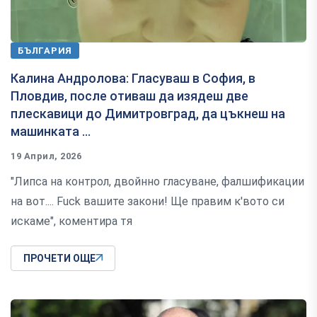
БЪЛГАРИЯ
Калина Андролова: Гласуваш в София, в
Пловдив, после отиваш да изядеш две
плескавици до Димитровград, да цъкнеш на
машинката ...
19 Април, 2026
"Липса на контрол, двойнно гласуване, фалшификации
на вот.... Fuck вашите закони! Ще правим к'вото си
искаме", коментира тя
ПРОЧЕТИ ОЩЕ