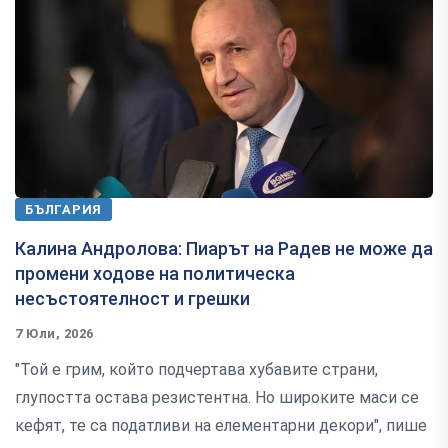
БЪЛГАРИЯ
Калина Андролова: Пиарът на Радев не може да
промени ходове на политическа
несъстоятелност и грешки
7 Юли, 2026
"Той е грим, който подчертава хубавите страни,
глупостта остава резистентна. Но широките маси се
кефят, те са податливи на елементарни декори", пише