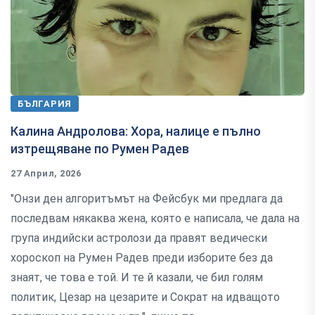
БЪЛГАРИЯ
Калина Андролова: Хора, налице е пълно
изтрещяване по Румен Радев
27 Април, 2026
"Онзи ден алгоритъмът на Фейсбук ми предлага да
последвам някаква жена, която е написала, че дала на
група индийски астролози да правят ведически
хороскоп на Румен Радев преди изборите без да
знаят, че това е той. И те й казали, че бил голям
политик, Цезар на цезарите и Сократ на идващото