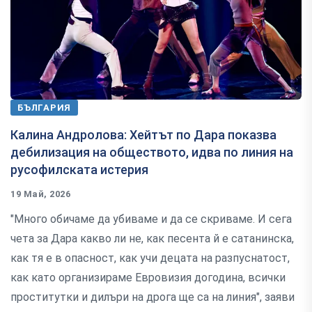
БЪЛГАРИЯ
Калина Андролова: Хейтът по Дара показва
дебилизация на обществото, идва по линия на
русофилската истерия
19 Май, 2026
"Много обичаме да убиваме и да се скриваме. И сега
чета за Дара какво ли не, как песента й е сатанинска,
как тя е в опасност, как учи децата на разпуснатост,
как като организираме Евровизия догодина, всички
проститутки и дилъри на дрога ще са на линия", заяви