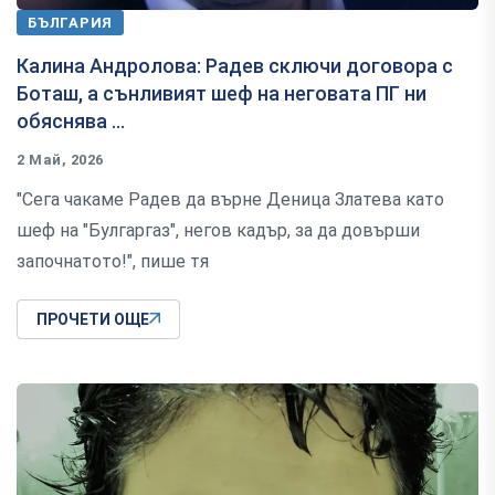
БЪЛГАРИЯ
Калина Андролова: Радев сключи договора с
Боташ, а сънливият шеф на неговата ПГ ни
обяснява ...
2 Май, 2026
"Сега чакаме Радев да върне Деница Златева като
шеф на "Булгаргаз", негов кадър, за да довърши
започнатото!", пише тя
ПРОЧЕТИ ОЩЕ