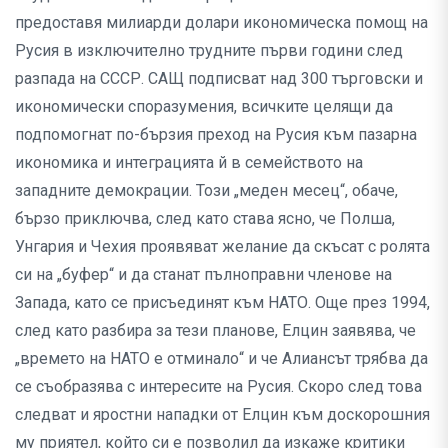
предоставя милиарди долари икономическа помощ на
Русия в изключително трудните първи години след
разпада на СССР. САЩ подписват над 300 търговски и
икономически споразумения, всичките целящи да
подпомогнат по-бързия преход на Русия към пазарна
икономика и интеграцията й в семейството на
западните демокрации. Този „меден месец“, обаче,
бързо приключва, след като става ясно, че Полша,
Унгария и Чехия проявяват желание да скъсат с ролята
си на „буфер“ и да станат пълноправни членове на
Запада, като се присъединят към НАТО. Още през 1994,
след като разбира за тези планове, Елцин заявява, че
„времето на НАТО е отминало“ и че Алиансът трябва да
се съобразява с интересите на Русия. Скоро след това
следват и яростни нападки от Елцин към доскорошния
му приятел, който си е позволил да изкаже критики