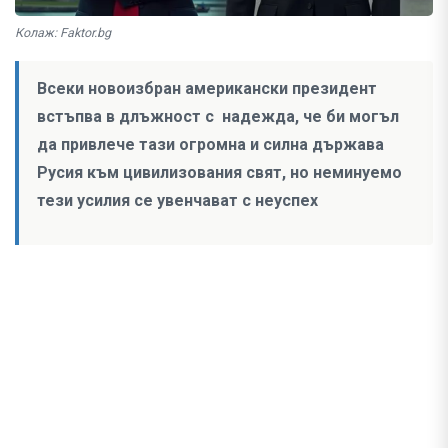
Колаж: Faktor.bg
Всеки новоизбран американски президент
встъпва в длъжност с надежда, че би могъл
да привлече тази огромна и силна държава
Русия към цивилизования свят, но неминуемо
тези усилия се увенчават с неуспех