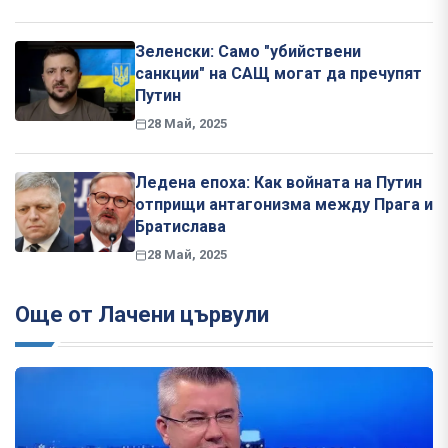
Зеленски: Само "убийствени
санкции" на САЩ могат да пречупят
Путин
28 Май, 2025
Ледена епоха: Как войната на Путин
отприщи антагонизма между Прага и
Братислава
28 Май, 2025
Още от Лачени цървули