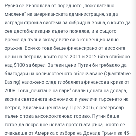
Русия се възползва от поредното „пожелателно
мислене“ на американската администрация, за да
изгради стройна система за хибридна война, с които да
сее дестабилизация където пожелае, и в същото
време да пълни складовете си с конвенционално
оръжие. Всичко това беше финансирано от високите
цени на петрола, които през 2011 и 2012 бяха стабилно
над $100 за барел. За тези цени Путин би трябвало да
благодари на количественото облекчаване (Quantitative
Easing) наложено след глобалната финансова криза от
2008. Това „печатане на пари“ свали цената на долара,
засили световната икономика и увеличи търсенето на
петрол, вдигайки цената му. През 2016, с резервоар
пълен с това високооктаново гориво, Путин беше
готов да посрещне новата протегната ръка, която се
очакваше от Америка с избора на Доналд Тръмп за 45-