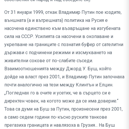
От 31 януари 1999, откак Владимир Путин пое юздите,
външната (а и вътрешната) политика на Русия е
насочена единствено към възвръщане на изгубената
сила на СССР. Усилията са насочени в окопаване и
укрепване на границите с познатия буфер от сателитни
държави с подчинени режими и изсмукването на
живителни сокове от по-слабите съседи.
Взаимоотношенията между Джорд У. Буш, който
дойде на власт през 2001, и Владимир Путин започнаха
почти аналогично на тези между Клинтън и Елцин.
„Погледнах го в очите и усетих, че в сърцето си е
директен човек, на когото може да се има доверие.“
Това са думи на Буш за Путин, произнесени през 2001,
а само седем години по-късно руските танкове
прегазиха границата и навлязоха в Грузия... На Буш