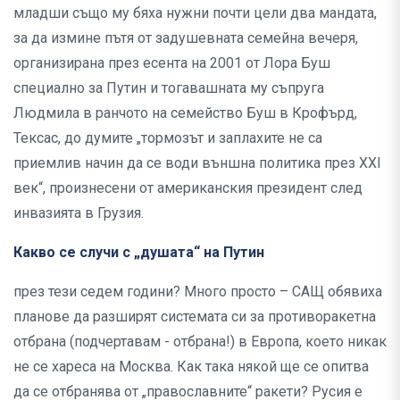
младши също му бяха нужни почти цели два мандата,
за да измине пътя от задушевната семейна вечеря,
организирана през есента на 2001 от Лора Буш
специално за Путин и тогавашната му съпруга
Людмила в ранчото на семейство Буш в Крофърд,
Тексас, до думите „тормозът и заплахите не са
приемлив начин да се води външна политика през XXI
век“, произнесени от американския президент след
инвазията в Грузия.
Какво се случи с „душата“ на Путин
през тези седем години? Много просто – САЩ обявиха
планове да разширят системата си за противоракетна
отбрана (подчертавам - отбрана!) в Европа, което никак
не се хареса на Москва. Как така някой ще се опитва
да се отбранява от „православните“ ракети? Русия е