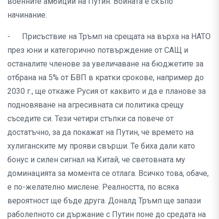
военните амбиции на Путин. Войната е скъпо
начинание.
- Присъствие на Тръмп на срещата на върха на НАТО
през юни и категорично потвърждение от САЩ и
останалите членове за увеличаване на бюджетите за
отбрана на 5% от БВП в кратки срокове, например до
2030 г., ще откаже Русия от каквито и да е планове за
подновяване на агресивната си политика срещу
съседите си. Тези четири стъпки са повече от
достатъчно, за да покажат на Путин, че времето на
хулиганските му прояви свърши. Те биха дали като
бонус и силен сигнал на Китай, че световната му
доминацията за момента се отлага. Всичко това, обаче,
е по-желателно мислене. Реалността, по всяка
вероятност ще бъде друга. Доналд Тръмп ще запази
раболепното си държание с Путин поне до средата на