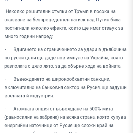
Няколко решителни стъпки от Тръмп в посока на
оказване на безпрецедентен натиск над Путин биха
постигнали няколко ефекта, които ще имат отзвук за
много години напред:
- Вдигането на ограничението за удари в дълбочина
по руски цели ще даде нов импулс на Украйна, която
разполага с цяло лято, за да обърне хода на войната.
- Въвеждането на широкообхватни санкции,
включително на банковия сектор на Русия, ще задуши
военната й индустрия.
- Атомната опция от въвеждане на 500% мита
(равносилни на забрана) на всяка страна, която купува
енергийни източници от Русия ще сложи край на