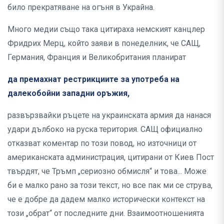
било прекратяване на огъня в Украйна.
Много медии също така цитираха немският канцлер
Фридрих Мерц, който заяви в понеделник, че САЩ,
Германия, Франция и Великобритания планират
да премахнат рестрикциите за употреба на
далекобойни западни оръжия,
развързвайки ръцете на украинската армия да нанася
удари дълбоко на руска територия. САЩ официално
отказват коментар по този повод, но източници от
американската администрация, цитирани от Киев Пост
твърдят, че Тръмп „сериозно обмисля“ и това... Може
би е малко рано за този текст, но все пак ми се струва,
че е добре да дадем малко исторически контекст на
този „обрат“ от последните дни. Взаимоотношенията