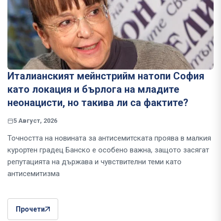
Италианският мейнстрийм натопи София
като локация и бърлога на младите
неонацисти, но такива ли са фактите?
5 Август, 2026
Точността на новината за антисемитската проява в малкия
курортен градец Банско е особено важна, защото засягат
репутацията на държава и чувствителни теми като
антисемитизма
Прочети