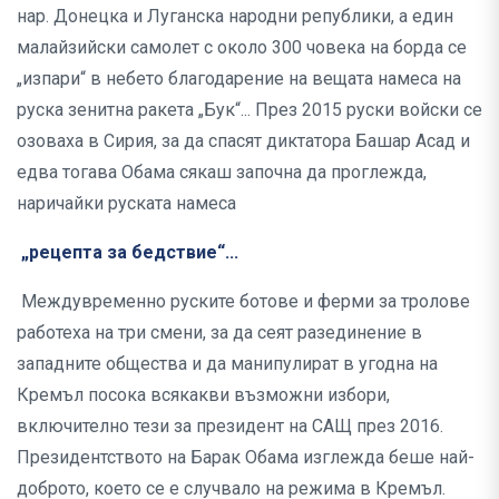
нар. Донецка и Луганска народни републики, а един
малайзийски самолет с около 300 човека на борда се
„изпари“ в небето благодарение на вещата намеса на
руска зенитна ракета „Бук“... През 2015 руски войски се
озоваха в Сирия, за да спасят диктатора Башар Асад и
едва тогава Обама сякаш започна да проглежда,
наричайки руската намеса
„рецепта за бедствие“...
Междувременно руските ботове и ферми за тролове
работеха на три смени, за да сеят разединение в
западните общества и да манипулират в угодна на
Кремъл посока всякакви възможни избори,
включително тези за президент на САЩ през 2016.
Президентството на Барак Обама изглежда беше най-
доброто, което се е случвало на режима в Кремъл.