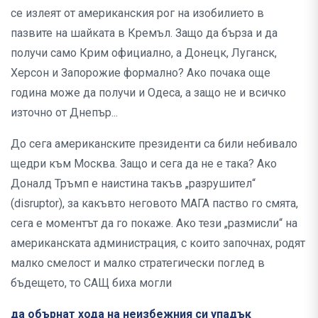
се излеят от американския рог на изобилието в
пазвите на шайката в Кремъл. Защо да бърза и да
получи само Крим официално, а Донецк, Луганск,
Херсон и Запорожие формално? Ако почака още
година може да получи и Одеса, а защо не и всичко
източно от Днепър...
До сега американските президенти са били небивало
щедри към Москва. Защо и сега да не е така? Ако
Доналд Тръмп е наистина такъв „разрушител“
(disruptor), за какъвто неговото МАГА паство го смята,
сега е моментът да го покаже. Ако тези „размисли“ на
американската администрация, с които започнах, родят
малко смелост и малко стратегически поглед в
бъдещето, то САЩ биха могли
да обърнат хода на неизбежния си упадък