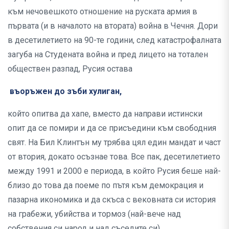
към нечовешкото отношение на руската армия в
първата (и в началото на втората) война в Чечня. Дори
в десетилетието на 90-те години, след катастрофалната
загуба на Студената война и пред лицето на тотален
обществен разпад, Русия остава
въоръжен до зъби хулиган,
който опитва да хапе, вместо да направи истински
опит да се помири и да се присъедини към свободния
свят. На Бил Клинтън му трябва цял един мандат и част
от втория, докато осъзнае това. Все пак, десетилетието
между 1991 и 2000 е периода, в който Русия беше най-
близо до това да поеме по пътя към демокрация и
пазарна икономика и да скъса с вековната си история
на грабежи, убийства и тормоз (най-вече над
собствения си народ и над съседите си).