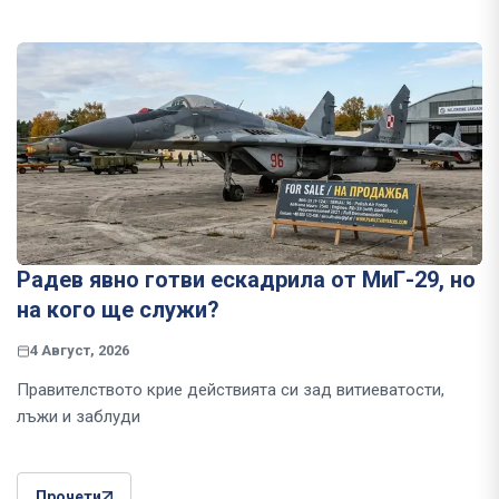
Радев явно готви ескадрила от МиГ-29, но
на кого ще служи?
4 Август, 2026
Правителството крие действията си зад витиеватости,
лъжи и заблуди
Прочети