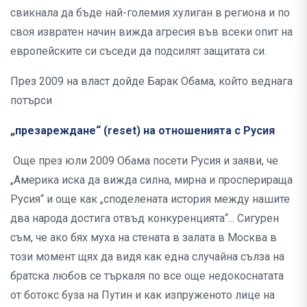
свикнала да бъде най-големия хулиган в региона и по
своя извратен начин вижда агресия във всеки опит на
европейските си съседи да подсилят защитата си.
През 2009 на власт дойде Барак Обама, който веднага
потърси
„презареждане“ (reset) на отношенията с Русия
Още през юли 2009 Обама посети Русия и заяви, че
„Америка иска да вижда силна, мирна и просперираща
Русия“ и още как „споделената история между нашите
два народа достига отвъд конкуренцията“... Сигурен
съм, че ако бях муха на стената в залата в Москва в
този момент щях да видя как една случайна сълза на
братска любов се търкаля по все още недокоснатата
от ботокс буза на Путин и как изпруженото лице на