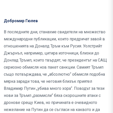
Добромир Гюлев
В последните дни, станахме свидетели на множество
международни публикации, които предричат завой в
отношенията на Доналд Тръм към Русия. Уолстрийт
Джърнъл, например, цитира източници, близки до
Донлад Тръмп, които твърдят, че президентът на САЩ
сериозно обмисля нов пакет санкции. Самият Тръмп
също потвърждава, че „абсолютно“ обмисля подобна
мярка заради това, че неговия близък приятел
Владимир Путин „убива много хора“. Поводът за тези
нови за Тръмп „размисли“ бяха скорошните атаки с
дронове срещу Киев, но причината е очевидното
нежелание на Путин да се съгласи на каквото и да