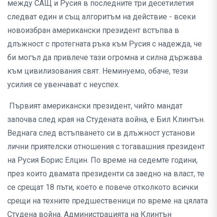
между САЩ и Русия в последните три десетилетия
следват един и същ алгоритъм на действие - всеки
новоизбран американски президент встъпва в
длъжност с протегната ръка към Русия с надежда, че
би могъл да привлече тази огромна и силна държава
към цивилизования свят. Неминуемо, обаче, тези
усилия се увенчават с неуспех.
Първият американски президент, чийто мандат
започва след края на Студената война, е Бил Клинтън.
Веднага след встъпването си в длъжност установи
лични приятелски отношения с тогавашния президент
на Русия Борис Елцин. По време на седемте години,
през които двамата президенти са заедно на власт, те
се срещат 18 пъти, което е повече отколкото всички
срещи на техните предшественици по време на цялата
Студена война. Администрацията на Клинтън