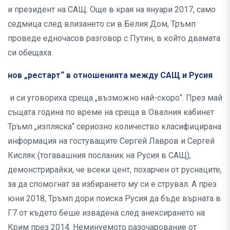
и президент на САЩ. Още в края на януари 2017, само
седмица след влизането си в Белия Дом, Тръмп
проведе едночасов разговор с Путин, в който двамата
си обещаха
нов „рестарт“ в отношенията между САЩ и Русия
и си уговориха среща „възможно най-скоро“. През май
същата година по време на среща в Овалния кабинет
Тръмп „изпляска“ сериозно количество класифицирана
информация на гостуващите Сергей Лавров и Сергей
Кисляк (тогавашния посланик на Русия в САЩ),
демонстрирайки, че всеки цент, похарчен от руснаците,
за да спомогнат за избирането му си е струвал. А през
юни 2018, Тръмп дори поиска Русия да бъде върната в
Г7 от където беше извадена след анексирането на
Крим през 2014. Неминуемото разочарование от