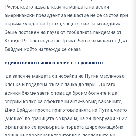
Русия, което идва в края на мандата на всеки
американски президент за нещастие не се състоя при
първия мандат на Тръмп, защото светът изведнъж
беше поставен на пауза от глобалната пандемия от
Ковид-19. Така неусетно Тръмп беше заменен от Джо
Байдън, който изглежда се оказа
единственото изключение от правилото
да започне мандата си носейки на Путин маслинова
клонка и подадена ръка с пачка долари... Докато
всички бяхме заети с това да броим болните и да
спорим колко са ефективни анти-Ковид ваксините,
Джо Байдън проспа приготовленията на Путин, чието
„учение“ по границата с Украйна, на 24 февруари 2022
официално се превърна в първата широкомащабна
война на европейска територия в последните 80