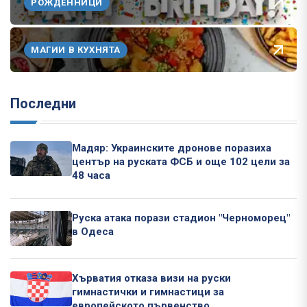
РОЖДЕННИЦИ
МАГИИ В КУХНЯТА
Последни
Мадяр: Украинските дронове поразиха
център на руската ФСБ и още 102 цели за
48 часа
Руска атака порази стадион "Черноморец"
в Одеса
Хърватия отказа визи на руски
гимнастички и гимнастици за
европейското първенство