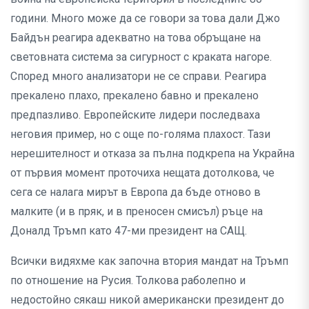
години. Много може да се говори за това дали Джо
Байдън реагира адекватно на това обръщане на
световната система за сигурност с краката нагоре.
Според много анализатори не се справи. Реагира
прекалено плахо, прекалено бавно и прекалено
предпазливо. Европейските лидери последваха
неговия пример, но с още по-голяма плахост. Тази
нерешителност и отказа за пълна подкрепа на Украйна
от първия момент проточиха нещата дотолкова, че
сега се налага мирът в Европа да бъде отново в
малките (и в пряк, и в преносен смисъл) ръце на
Доналд Тръмп като 47-ми президент на САЩ.
Всички видяхме как започна втория мандат на Тръмп
по отношение на Русия. Толкова раболепно и
недостойно сякаш никой американски президент до