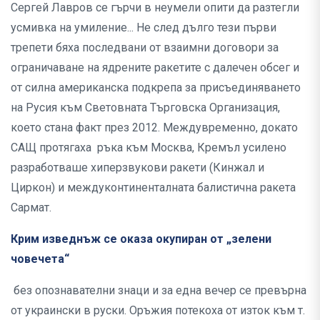
Сергей Лавров се гърчи в неумели опити да разтегли
усмивка на умиление... Не след дълго тези първи
трепети бяха последвани от взаимни договори за
ограничаване на ядрените ракетите с далечен обсег и
от силна американска подкрепа за присъединяването
на Русия към Световната Търговска Организация,
което стана факт през 2012. Междувременно, докато
САЩ протягаха ръка към Москва, Кремъл усилено
разработваше хиперзвукови ракети (Кинжал и
Циркон) и междуконтиненталната балистична ракета
Сармат.
Крим изведнъж се оказа окупиран от „зелени
човечета“
без опознавателни знаци и за една вечер се превърна
от украински в руски. Оръжия потекоха от изток към т.