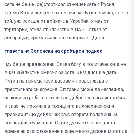
сега не беше (ре)стартирал отношенията с Русия.
Тръмп Втори поднесе на тепсия на Путин всичко, което
той, уж, искаше от войната в Украйна: отказ от
територии, отказ от членство в НАТО, отказ от
репарации, премахване на санкциите... Дори
главата на Зеленски на сребърен поднос
му беше предложена. Слава богу в политически, а не
в канибалистки смисъл за сега. Към днешна дата
Путин не приема тези дарове и продължава с
престъпната си агресия. Отстрани може да изглежда,
че ходи по ръба, но по-скоро добре познава историята
и знае, че промяна в позицията на американския
президент ще дойде чак във втората половина на
последния му мандат. С две думи има още доста
време на разположение и още много дарове могат да