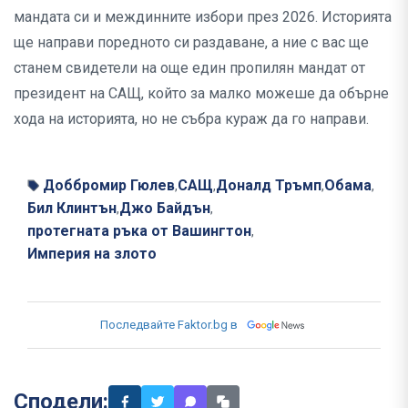
мандата си и междинните избори през 2026. Историята
ще направи поредното си раздаване, а ние с вас ще
станем свидетели на още един пропилян мандат от
президент на САЩ, който за малко можеше да обърне
хода на историята, но не събра кураж да го направи.
Доббромир Гюлев
САЩ
Доналд Тръмп
Обама
,
,
,
,
Бил Клинтън
Джо Байдън
,
,
протегната ръка от Вашингтон
,
Империя на злото
Последвайте Faktor.bg в
Сподели: