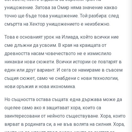
унищожение. Затова за Омир няма значение какво
точно ще бъде това унищожение. Той разбира: след
смъртта на Хектор унищожението е неизбежно.
Това е основният урок на Илиада, който всички ние
сме длъжни да усвоим. В края на краищата от
древността насам човечеството не е измислило
никакви нови сюжети. Всички истории се повтарят в
един или друг вариант. И сега се намираме в съвсем
същия сюжет, само че снабдени с нови технологии,
нови оръжия и нова икономика.
Но същността остава същата: една държава може да
оцелее само ако я защитават хора, които са
заинтересовани от нейното съществуване. Хора, които
вярват в родината си, а не във волята на силния. Хора,