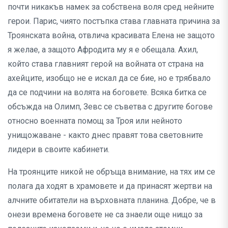
почти никакъв намек за собствена воля сред нейните
герои. Парис, чиято постъпка става главната причина за
Троянската война, отвлича красивата Елена не защото
я желае, а защото Афродита му я е обещала. Ахил,
който става главният герой на войната от страна на
ахейците, изобщо не е искал да се бие, но е трябвало
да се подчини на волята на боговете. Всяка битка се
обсъжда на Олимп, Зевс се съветва с другите богове
относно военната помощ за Троя или нейното
унищожаване - както днес правят това световните
лидери в своите кабинети.
На троянците никой не обръща внимание, на тях им се
полага да ходят в храмовете и да принасят жертви на
алчните обитатели на върховната планина. Добре, че в
онези времена боговете не са знаели още нищо за