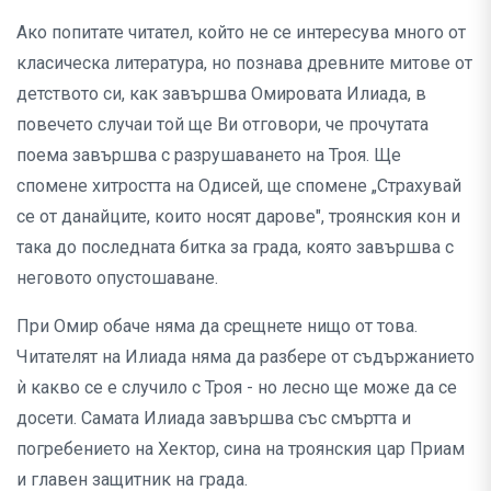
Ако попитате читател, който не се интересува много от
класическа литература, но познава древните митове от
детството си, как завършва Омировата Илиада, в
повечето случаи той ще Ви отговори, че прочутата
поема завършва с разрушаването на Троя. Ще
спомене хитростта на Одисей, ще спомене „Страхувай
се от данайците, които носят дарове", троянския кон и
така до последната битка за града, която завършва с
неговото опустошаване.
При Омир обаче няма да срещнете нищо от това.
Читателят на Илиада няма да разбере от съдържанието
ѝ какво се е случило с Троя - но лесно ще може да се
досети. Самата Илиада завършва със смъртта и
погребението на Хектор, сина на троянския цар Приам
и главен защитник на града.