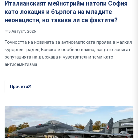
Италианският мейнстрийм натопи София
като локация и бърлога на младите
неонацисти, но такива ли са фактите?
5 Август, 2026
Точността на новината за антисемитската проява в малкия
курортен градец Банско е особено важна, защото засягат
репутацията на държава и чувствителни теми като
антисемитизма
Прочети