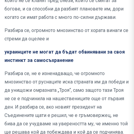
които не се кланят пред онези, които се смятат за
богове, и са способни да разбият плановете им, дори
когато си имат работа с много по-силни държави.
Разбира се, огромното мнозинство от хората винаги се
стреми да оцелее и
украинците не могат да бъдат обвинявани за своя
инстинкт за самосъхранение
Разбира се, не е изненадващо, че огромното
мнозинство от руснаците иска страната им да победи и
да унищожи омразната „Троя“, само защото тази Троя
не се е подчинила на нашествениците още от първия
ден. И разбира се, ако новият президент на
Съединените щати е решил, че е гръмовержец, не
бива да се учудваме на увереността му, че именно той
ще решава кой да побеждава и кой да се подчинява.