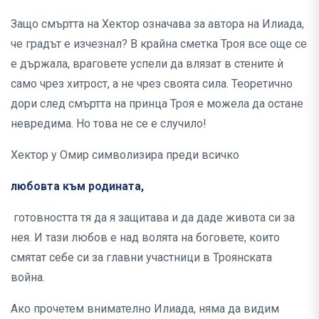
Защо смъртта на Хектор означава за автора на Илиада,
че градът е изчезнал? В крайна сметка Троя все още се
е държала, враговете успели да влязат в стените ѝ
само чрез хитрост, а не чрез своята сила. Теоретично
дори след смъртта на принца Троя е можела да остане
невредима. Но това не се е случило!
Хектор у Омир символизира преди всичко
любовта към родината,
готовността тя да я защитава и да даде живота си за
нея. И тази любов е над волята на боговете, които
смятат себе си за главни участници в Троянската
война.
Ако прочетем внимателно Илиада, няма да видим