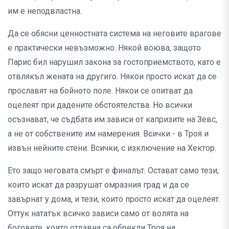
им е неподвластна.
Да се обясни ценностната система на неговите врагове
е практически невъзможно. Някой воюва, защото
Парис бил нарушил закона за гостоприемството, като е
отвлякъл жената на другиго. Някои просто искат да се
прославят на бойното поле. Някои се опитват да
оцелеят при дадените обстоятелства. Но всички
осъзнават, че съдбата им зависи от капризите на Зевс,
а не от собствените им намерения. Всички - в Троя и
извън нейните стени. Всички, с изключение на Хектор.
Ето защо неговата смърт е финалът. Остават само тези,
които искат да разрушат омразния град и да се
завърнат у дома, и тези, които просто искат да оцелеят.
Оттук нататък всичко зависи само от волята на
боговете, които отдавна са обрекли Троя на