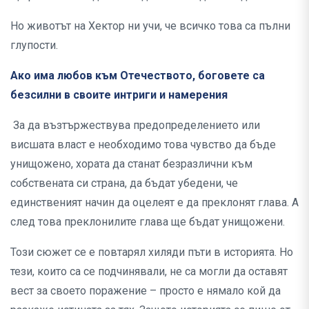
Но животът на Хектор ни учи, че всичко това са пълни
глупости.
Ако има любов към Отечеството, боговете са
безсилни в своите интриги и намерения
За да възтържествува предопределението или
висшата власт е необходимо това чувство да бъде
унищожено, хората да станат безразлични към
собствената си страна, да бъдат убедени, че
единственият начин да оцелеят е да преклонят глава. А
след това преклонилите глава ще бъдат унищожени.
Този сюжет се е повтарял хиляди пъти в историята. Но
тези, които са се подчинявали, не са могли да оставят
вест за своето поражение – просто е нямало кой да