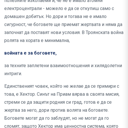
полезните изкопаеми и, че не е имало атомни
електроцентрали - можело е да се откупиш само с
домашен добитък. Но дори и тогава не е имало
сигурност, че боговете ще приемат жертвата и няма да
започнат да поставят нови условия. В Троянската война
ролята на хората е минимална,
войната е за боговете,
за техните заплетени взаимоотношения и хилядолетни
интриги.
Единственият човек, който не желае да се примири с
това, е Хектор. Синът на Приам вярва в своята мисия,
стреми се да защити родния си град, готов е да се
жертва за него, дори против волята на боговете.
Боговете могат да го заблудят, но не могат да го
сломят, защото Хектор има ценностна система, която