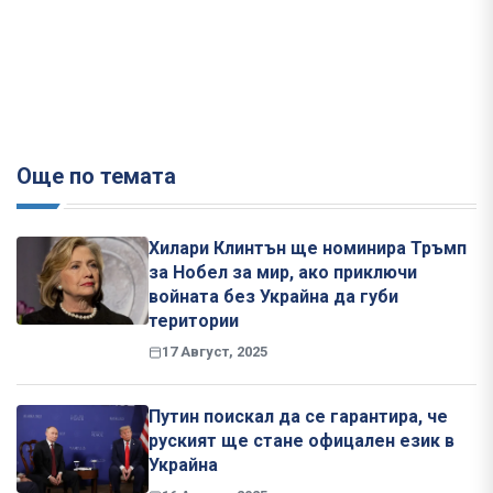
Още по темата
Хилари Клинтън ще номинира Тръмп
за Нобел за мир, ако приключи
войната без Украйна да губи
територии
17 Август, 2025
Путин поискал да се гарантира, че
руският ще стане офицален език в
Украйна