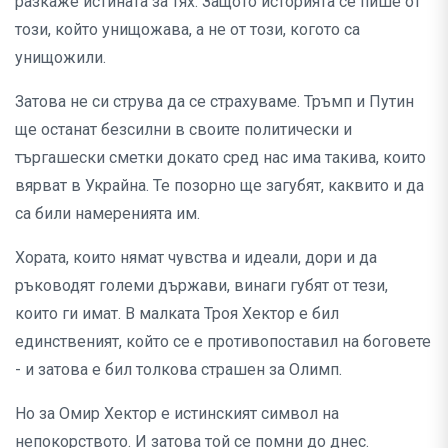
разкаже истината за тях. Защото историята се пише от
този, който унищожава, а не от този, когото са
унищожили.
Затова не си струва да се страхуваме. Тръмп и Путин
ще останат безсилни в своите политически и
търгашески сметки докато сред нас има такива, които
вярват в Украйна. Те позорно ще загубят, каквито и да
са били намеренията им.
Хората, които нямат чувства и идеали, дори и да
ръководят големи държави, винаги губят от тези,
които ги имат. В малката Троя Хектор е бил
единственият, който се е противопоставил на боговете
- и затова е бил толкова страшен за Олимп.
Но за Омир Хектор е истинският символ на
непокорството. И затова той се помни до днес.