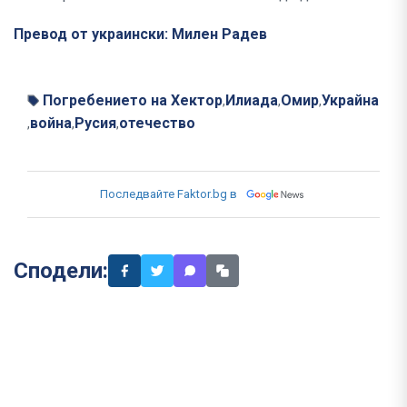
Превод от украински: Милен Радев
Погребението на Хектор
Илиада
Омир
Украйна
,
,
,
война
Русия
отечество
,
,
,
Последвайте Faktor.bg в
Сподели: