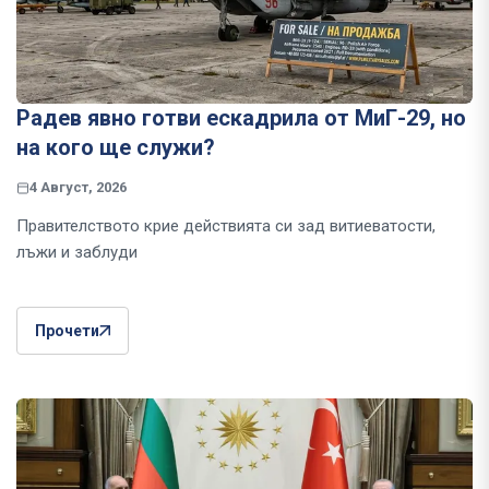
Радев явно готви ескадрила от МиГ-29, но
на кого ще служи?
4 Август, 2026
Правителството крие действията си зад витиеватости,
лъжи и заблуди
Прочети