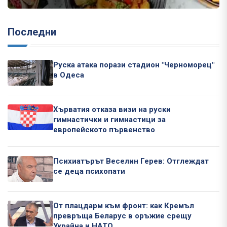
Последни
Руска атака порази стадион "Черноморец"
в Одеса
Хърватия отказа визи на руски
гимнастички и гимнастици за
европейското първенство
Психиатърът Веселин Герев: Отглеждат
се деца психопати
От плацдарм към фронт: как Кремъл
превръща Беларус в оръжие срещу
Украйна и НАТО