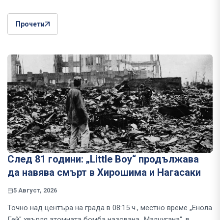
Прочети
След 81 години: „Little Boy“ продължава
да навява смърт в Хирошима и Нагасаки
5 Август, 2026
Точно над центъра на града в 08:15 ч., местно време „Енола
Гей" хвърля атомната бомба назована „Малчугана", в