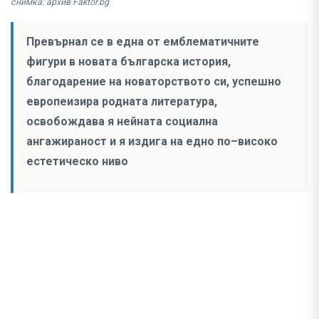
снимка: архив Faktor.bg
Превърнал се в една от емблематичните
фигури в новата българска история,
благодарение на новаторството си, успешно
европеизира родната литература,
освобождава я нейната социална
ангажираност и я издига на едно по–високо
естетическо ниво