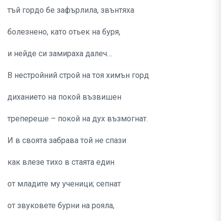
тъй гордо бе зафърлила, звънтяха
болезнено, като отьек на буря,
и нейде си замираха далеч…
В нестройний строй на тоя химън горд
диханието на покой възвишен
трепереше – покой на дух възмогнат.
И в своята забрава той не спази
как влезе тихо в стаята един
от младите му ученици; сепнат
от звуковете бурни на рояла,