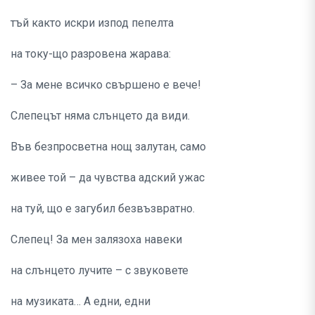
тъй както искри изпод пепелта
на току-що разровена жарава:
– За мене всичко свършено е вече!
Слепецът няма слънцето да види.
Във безпросветна нощ залутан, само
живее той – да чувства адский ужас
на туй, що е загубил безвъзвратно.
Слепец! За мен залязоха навеки
на слънцето лучите – с звуковете
на музиката… А едни, едни