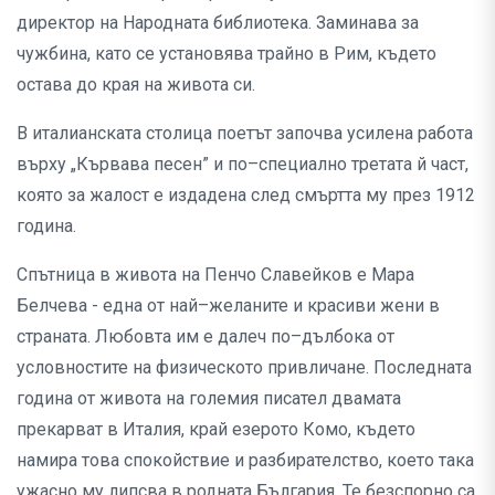
директор на Народната библиотека. Заминава за
чужбина, като се установява трайно в Рим, където
остава до края на живота си.
В италианската столица поетът започва усилена работа
върху „Кървава песен” и по–специално третата й част,
която за жалост е издадена след смъртта му през 1912
година.
Спътница в живота на Пенчо Славейков е Мара
Белчева - една от най–желаните и красиви жени в
страната. Любовта им е далеч по–дълбока от
условностите на физическото привличане. Последната
година от живота на големия писател двамата
прекарват в Италия, край езерото Комо, където
намира това спокойствие и разбирателство, което така
ужасно му липсва в родната България. Те безспорно са