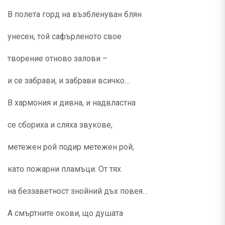
В полета горд на възбленуван блян
унесен, той сафърленото свое
творение отново залови –
и се забрави, и забрави всичко…
В хармония и дивна, и надвластна
се сбориха и сляха звукове,
метежен рой подир метежен рой,
като пожарни пламъци. От тях
на беззаветност знойний дъх повея…
А смъртните окови, що душата