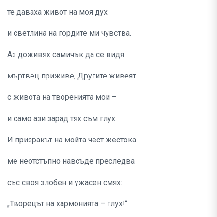
те даваха живот на моя дух
и светлина на гордите ми чувства.
Аз доживях самичък да се видя
мъртвец приживе, Другите живеят
с живота на творенията мои –
и само ази зарад тях съм глух.
И призракът на мойта чест жестока
ме неотстъпно навсъде преследва
със своя злобен и ужасен смях:
„Творецът на хармонията – глух!“