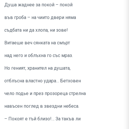
Душа жаднее за покой – покой
във гроба – на чиито двери няма
съдбата ни да хлопа, ни зове!
Витаеше веч сянката на смърт
над него и облъхна го със мраз.
Но геният, хранител на душата,
отблъсна властно удара… Бетховен
чело подье и през прозореца стрелна
навъсен поглед в звездни небеса.
– Покоят е тъй близо!… За такъв ли