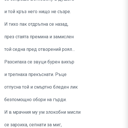
и той кръз него нищо не съзре.
И тихо пак отдръпна се назад,
през стаята премина и замислен
той седна пред отворений роял…
Разсипаха се звуци бурен вихър
и трепнаха прекъснати. Ръце
отпусна той и смъртно бледен лик
безпомощно обори на гърди.
И в мрачния му ум злокобни мисли
се зароиха, сепнати за миг,