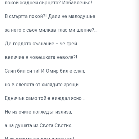
покой жадней сърцето? Избавленье!
В смъртта покой?! Дали не малодушье
за него с своя милкав глас ми шепне?…
Де гордото съзнание – че грей
величие в човешката неволя?!
Сляп бил си ти! И Омир бил е сляп;
но в слепота от хилядите зрящи
Едничък само той е виждал ясно…
Не из очите погледът излиза,
а на душата из Света Светих.