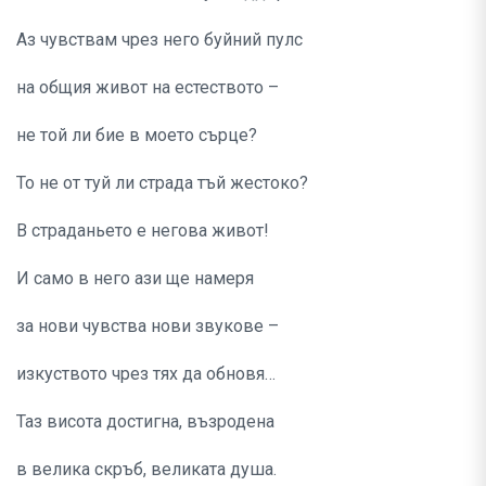
Аз чувствам чрез него буйний пулс
на общия живот на естеството –
не той ли бие в моето сърце?
То не от туй ли страда тъй жестоко?
В страданьето е негова живот!
И само в него ази ще намеря
за нови чувства нови звукове –
изкуството чрез тях да обновя…
Таз висота достигна, възродена
в велика скръб, великата душа.