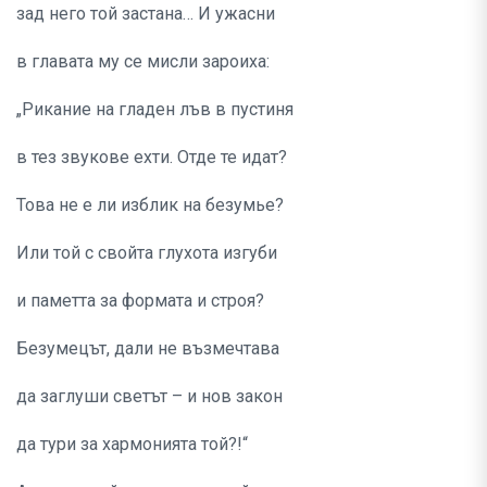
зад него той застана… И ужасни
в главата му се мисли зароиха:
„Рикание на гладен лъв в пустиня
в тез звукове ехти. Отде те идат?
Това не е ли изблик на безумье?
Или той с свойта глухота изгуби
и паметта за формата и строя?
Безумецът, дали не възмечтава
да заглуши светът – и нов закон
да тури за хармонията той?!“