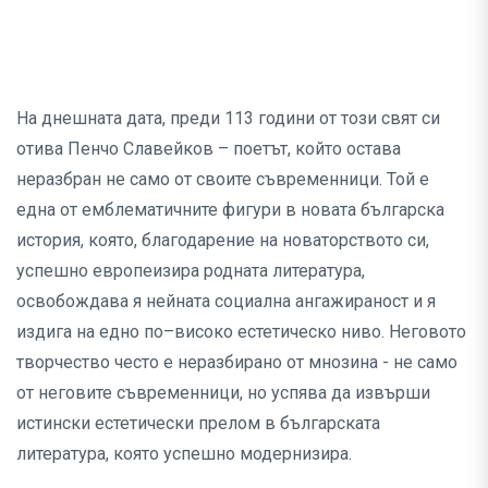
На днешната дата, преди 113 години от този свят си
отива Пенчо Славейков – поетът, който остава
неразбран не само от своите съвременници. Той е
една от емблематичните фигури в новата българска
история, която, благодарение на новаторството си,
успешно европеизира родната литература,
освобождава я нейната социална ангажираност и я
издига на едно по–високо естетическо ниво. Неговото
творчество често е неразбирано от мнозина - не само
от неговите съвременници, но успява да извърши
истински естетически прелом в българската
литература, която успешно модернизира.