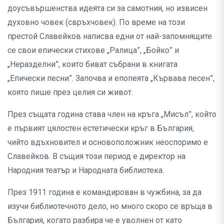
доусъвършенства идеята си за самотния, но извисен
духовно човек (свръхчовек). По време на този
престой Славейков написва едни от най-запомнящите
се свои епически стихове „Ралица”, „Бойко” и
„Неразделни”, които биват събрани в книгата
„Епически песни”. Започва и епопеята „Кървава песен”,
която пише през целия си живот.
През същата година става член на кръга „Мисъл”, който
е първият цялостен естетически кръг в България,
чийто вдъхновител и основоположник неоспоримо е
Славейков. В същия този период е директор на
Народния театър и Народната библиотека.
През 1911 година е командирован в чужбина, за да
изучи библиотечното дело, но много скоро се връща в
България, когато разбира че е уволнен от като