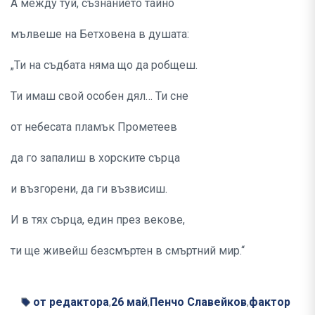
А между туй, съзнанието тайно
мълвеше на Бетховена в душата:
„Ти на съдбата няма що да робщеш.
Ти имаш свой особен дял… Ти сне
от небесата пламък Прометеев
да го запалиш в хорските сърца
и възгорени, да ги възвисиш.
И в тях сърца, един през векове,
ти ще живейш безсмъртен в смъртний мир.“
от редактора
26 май
Пенчо Славейков
фактор
,
,
,