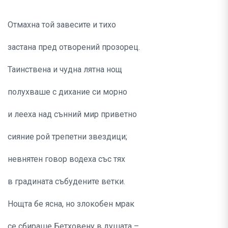
Отмахна той завесите и тихо
застана пред отворений прозорец.
Таинствена и чудна лятна нощ
полухваше с дихание си морно
и лееха над сънний мир приветно
сияние рой трепетни звездици;
невнятен говор водеха със тях
в градината събудените ветки.
Нощта бе ясна, но злокобен мрак
се сбираше Бетховену в душата –