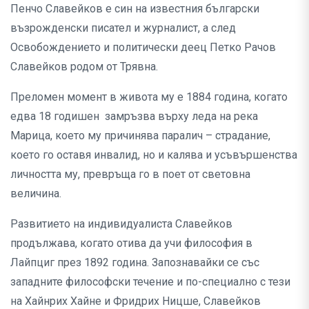
Пенчо Славейков е син на известния български
възрожденски писател и журналист, а след
Освобождението и политически деец Петко Рачов
Славейков родом от Трявна.
Преломен момент в живота му е 1884 година, когато
едва 18 годишен замръзва върху леда на река
Марица, което му причинява паралич – страдание,
което го оставя инвалид, но и калява и усъвършенства
личността му, превръща го в поет от световна
величина.
Развитието на индивидуалиста Славейков
продължава, когато отива да учи философия в
Лайпциг през 1892 година. Запознавайки се със
западните философски течение и по-специално с тези
на Хайнрих Хайне и Фридрих Ницше, Славейков