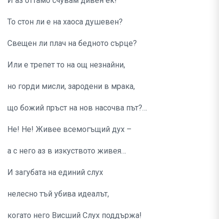
И аз оттамо счувам дивен ек!
То стон ли е на хаоса душевен?
Свещен ли плач на бедното сърце?
Или е трепет то на ощ незнайни,
но горди мисли, зародени в мрака,
що божий пръст на нов насочва път?…
Не! Не! Живее всемогъщий дух –
а с него аз в изкуството живея…
И загубата на единий слух
нелесно тъй убива идеалът,
когато него Висший Слух поддържа!