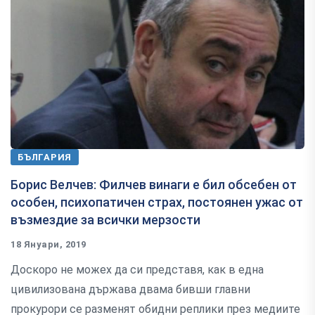
БЪЛГАРИЯ
Борис Велчев: Филчев винаги е бил обсебен от
особен, психопатичен страх, постоянен ужас от
възмездие за всички мерзости
18 Януари, 2019
Доскоро не можех да си представя, как в една
цивилизована държава двама бивши главни
прокурори се разменят обидни реплики през медиите