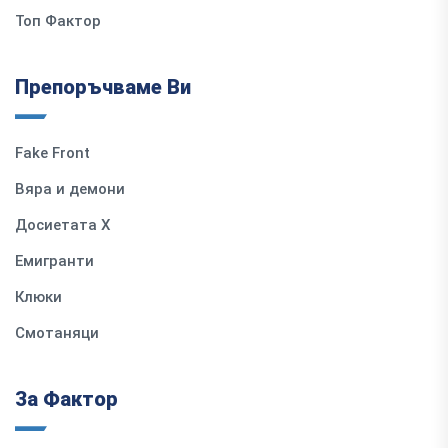
Топ Фактор
Препоръчваме Ви
Fake Front
Вяра и демони
Досиетата Х
Емигранти
Клюки
Смотаняци
За Фактор