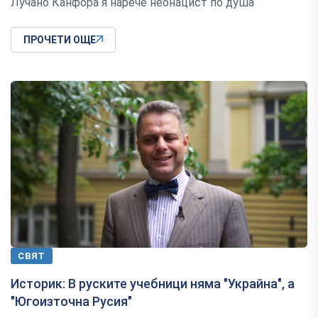
Лучано Канфора я нарече неонацист по душа
ПРОЧЕТИ ОЩЕ
СВЯТ
Историк: В руските учебници няма "Украйна", а
"Югоизточна Русия"