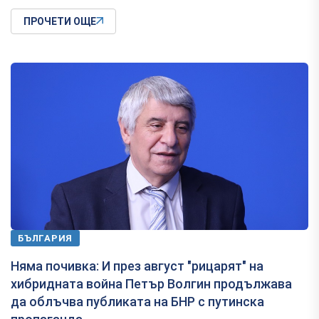
ПРОЧЕТИ ОЩЕ
БЪЛГАРИЯ
Няма почивка: И през август "рицарят" на
хибридната война Петър Волгин продължава
да облъчва публиката на БНР с путинска