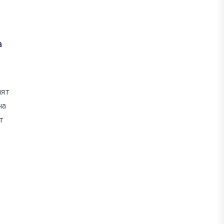
а
ият
на
т