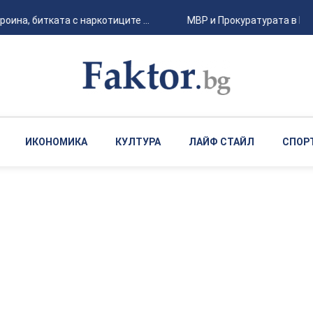
а, битката с наркотиците ...
МВР и Прокуратурата в Русе 
ИКОНОМИКА
КУЛТУРА
ЛАЙФ СТАЙЛ
СПОР