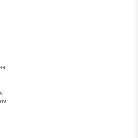
ни
 от
ата