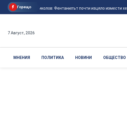
Горещо
Любомир Николов: Фентанилът почти изцяло измести хероин
7 Август, 2026
МНЕНИЯ
ПОЛИТИКА
НОВИНИ
ОБЩЕСТВО