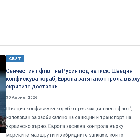
СВЯТ
Сенчестият флот на Русия под натиск: Швеция
конфискува кораб, Европа затяга контрола върху
скритите доставки
30 Април, 2026
Швеция конфискува кораб от руския „сенчест флот“,
използван за заобикаляне на санкции и транспорт на
украинско зърно. Европа засилва контрола върху
морските маршрути и хибридните заплахи, които