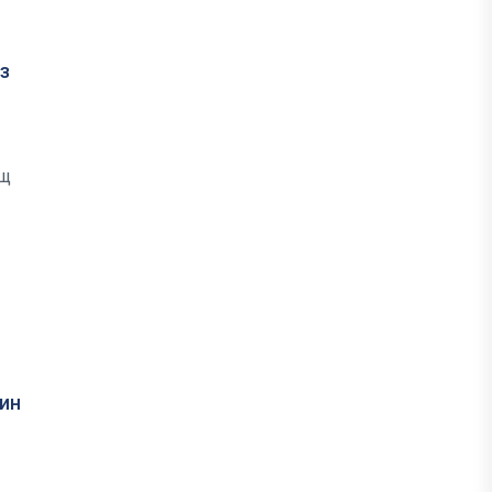
з
ащ
ин