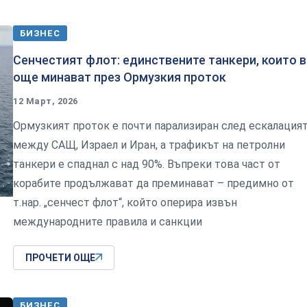
БИЗНЕС
Сенчестият флот: единствените танкери, които 
още минават през Ормузкия проток
12 Март, 2026
Ормузкият проток е почти парализиран след ескалация
между САЩ, Израел и Иран, а трафикът на петролни
танкери е спаднал с над 90%. Въпреки това част от
корабите продължават да преминават – предимно от
т.нар. „сенчест флот“, който оперира извън
международните правила и санкции
ПРОЧЕТИ ОЩЕ
БИЗНЕС