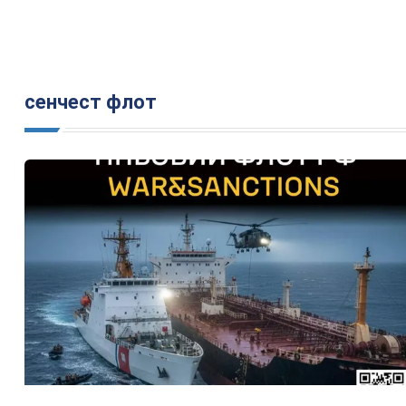
сенчест флот