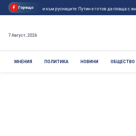
Горещо
Ходорковски към руснаците: Путин е готов да плаща с живот
7 Август, 2026
МНЕНИЯ
ПОЛИТИКА
НОВИНИ
ОБЩЕСТВО