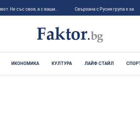
. Не със своя, а с ваши...
Свързана с Русия група е заподо
ИКОНОМИКА
КУЛТУРА
ЛАЙФ СТАЙЛ
СПОР