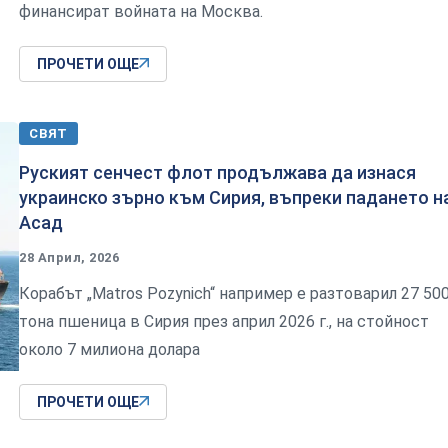
финансират войната на Москва.
ПРОЧЕТИ ОЩЕ
СВЯТ
Руският сенчест флот продължава да изнася
украинско зърно към Сирия, въпреки падането н
Асад
28 Април, 2026
Корабът „Matros Pozynich“ например е разтоварил 27 50
тона пшеница в Сирия през април 2026 г., на стойност
около 7 милиона долара
ПРОЧЕТИ ОЩЕ