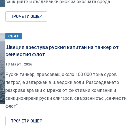
санкциите и създавайки риск за околната среда
ПРОЧЕТИ ОЩЕ
СВЯТ
Швеция арестува руския капитан на танкер от
сенчестия флот
13 Март, 2026
Руски танкер, превозващ около 100 000 тона суров
петрол, е задържан в шведски води. Разследването
разкрива връзки с мрежа от фиктивни компании и
санкционирани руски олигарси, свързани със „сенчести
флот“.
ПРОЧЕТИ ОЩЕ