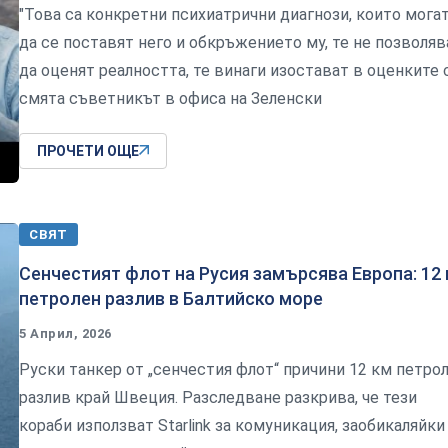
"Това са конкретни психиатрични диагнози, които мога
да се поставят него и обкръжението му, те не позволяв
да оценят реалността, те винаги изостават в оценките с
смята съветникът в офиса на Зеленски
ПРОЧЕТИ ОЩЕ
СВЯТ
Сенчестият флот на Русия замърсява Европа: 12
петролен разлив в Балтийско море
5 Април, 2026
Руски танкер от „сенчестия флот“ причини 12 км петро
разлив край Швеция. Разследване разкрива, че тези
кораби използват Starlink за комуникация, заобикаляйки