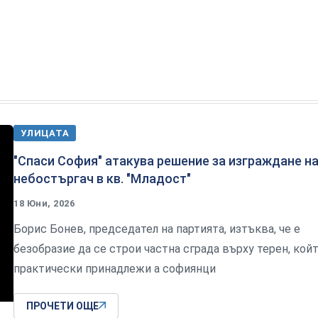
УЛИЦАТА
"Спаси София" атакува решение за изграждане н
небостъргач в кв. "Младост"
18 Юни, 2026
Борис Бонев, председател на партията, изтъква, че е
безобразие да се строи частна сграда върху терен, кой
практически принадлежи а софиянци
ПРОЧЕТИ ОЩЕ