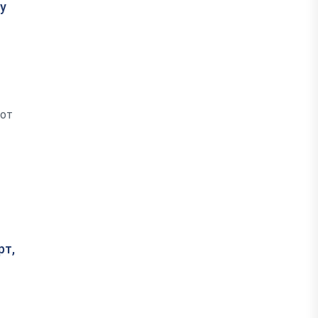
у
 от
рт,