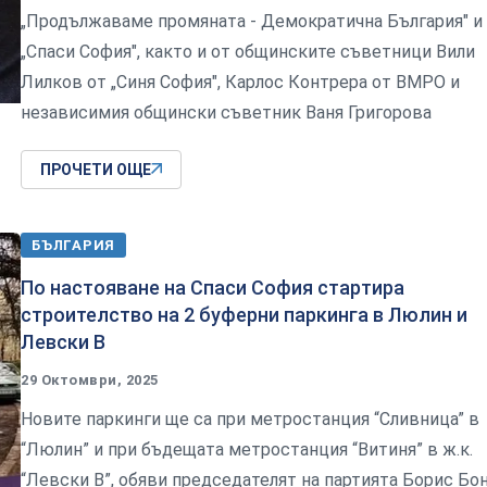
„Продължаваме промяната - Демократична България" и
„Спаси София", както и от общинските съветници Вили
Лилков от „Синя София", Карлос Контрера от ВМРО и
независимия общински съветник Ваня Григорова
ПРОЧЕТИ ОЩЕ
БЪЛГАРИЯ
По настояване на Спаси София стартира
строителство на 2 буферни паркинга в Люлин и
Левски В
29 Октомври, 2025
Новите паркинги ще са при метростанция “Сливница” в
“Люлин” и при бъдещата метростанция “Витиня” в ж.к.
“Левски В”, обяви председателят на партията Борис Бо