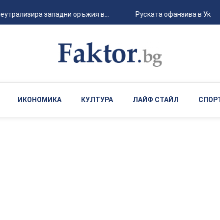
трализира западни оръжия в...
Руската офанзива в Украйна
ИКОНОМИКА
КУЛТУРА
ЛАЙФ СТАЙЛ
СПОР