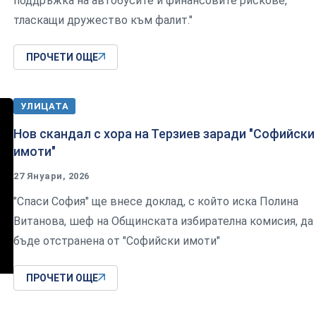
поддръжка на автобусите и финансовите рискове,
тласкащи дружество към фалит."
ПРОЧЕТИ ОЩЕ
УЛИЦАТА
Нов скандал с хора на Терзиев заради "Софийски
имоти"
27 Януари, 2026
"Спаси София" ще внесе доклад, с който иска Полина
Витанова, шеф на Общинската избирателна комисия, да
бъде отстранена от "Софийски имоти"
ПРОЧЕТИ ОЩЕ