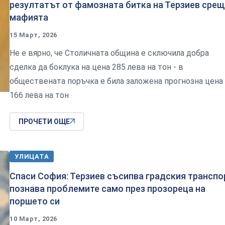
резултатът от фамозната битка на Терзиев срещ
мафията
15 Март, 2026
Не е вярно, че Столичната община е сключила добра
сделка да боклука на цена 285 лева на тон - в
обществената поръчка е била заложена прогнозна цена
166 лева на тон
ПРОЧЕТИ ОЩЕ
УЛИЦАТА
Спаси София: Терзиев съсипва градския транспо
познава проблемите само през прозореца на
поршето си
10 Март, 2026