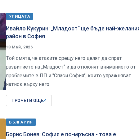
УЛИЦАТА
Ивайло Кукурин: „Младост“ ще бъде най-желани
район в София
13 Май, 2026
Той смята, че атаките срещу него целят да спрат
развитието на „Младост“ и да отклонят вниманието от
проблемите в ПП и "Спаси София", които упражняват
натиск върху него
ПРОЧЕТИ ОЩЕ
БЪЛГАРИЯ
Борис Бонев: София е по-мръсна - това е