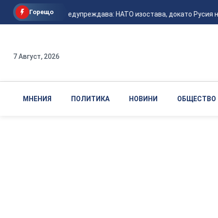
Горещо
Залужни предупреждава: НАТО изостава, докато Русия неу
7 Август, 2026
МНЕНИЯ
ПОЛИТИКА
НОВИНИ
ОБЩЕСТВО