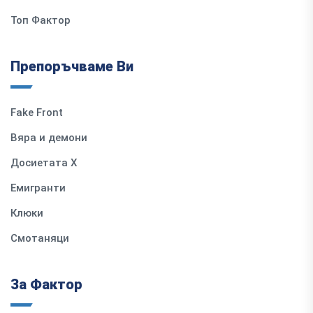
Топ Фактор
Препоръчваме Ви
Fake Front
Вяра и демони
Досиетата Х
Емигранти
Клюки
Смотаняци
За Фактор