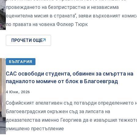
провеждането на безпристрастна и независима
оценителна мисия в страната“, заяви върховният комис
по правата на човека Фолкер Тюрк
ПРОЧЕТИ ОЩЕ
БЪЛГАРИЯ
САС освободи студента, обвинен за смъртта на
падналото момиче от блок в Благоевград
4 Юни, 2026
Софийският апелативен съд потвърди определението 
Благоевградския окръжен съд за липсата на
доказателства именно Георгиев да е извършил тежкот
умишлено престъпление