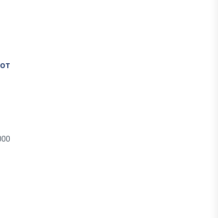
 от
000