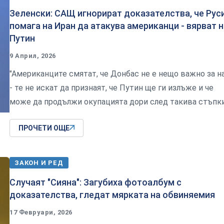
Зеленски: САЩ игнорират доказателства, че Рус
помага на Иран да атакува американци - вярват н
Путин
9 Април, 2026
"Американците смятат, че Донбас не е нещо важно за н
- те не искат да признаят, че Путин ще ги излъже и че
може да продължи окупацията дори след такива стъпк
ПРОЧЕТИ ОЩЕ
ЗАКОН И РЕД
Случаят "Сияна": Загубиха фотоалбум с
доказателства, гледат мярката на обвиняемия
17 Февруари, 2026