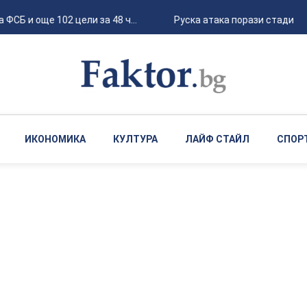
Б и още 102 цели за 48 ч...
Руска атака порази стадион "Ч
ИКОНОМИКА
КУЛТУРА
ЛАЙФ СТАЙЛ
СПОР