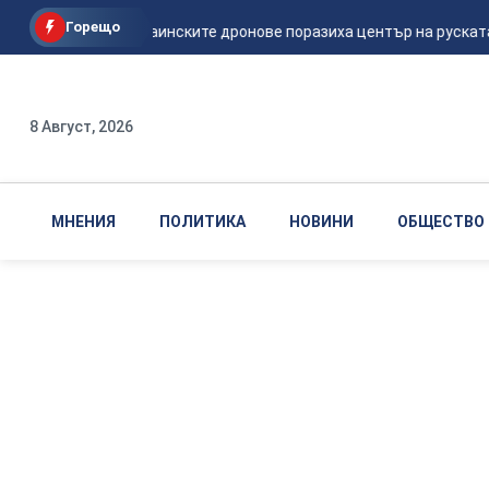
Горещо
Мадяр: Украинските дронове поразиха център на руската ФС
8 Август, 2026
МНЕНИЯ
ПОЛИТИКА
НОВИНИ
ОБЩЕСТВО