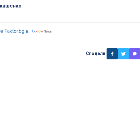
укашенко
 Faktor.bg в
Сподели: