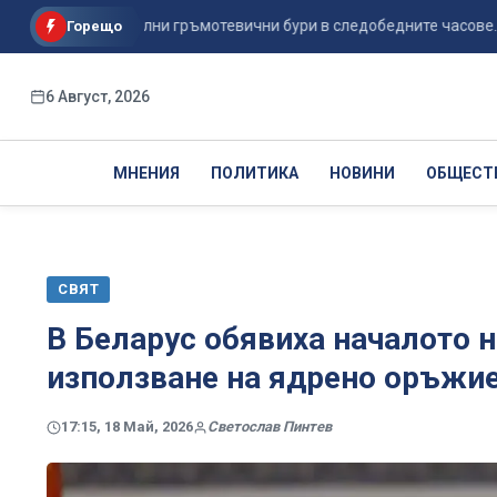
ава, с локални гръмотевични бури в следобедните часове...
Горещо
6 Август, 2026
МНЕНИЯ
ПОЛИТИКА
НОВИНИ
ОБЩЕСТ
СВЯТ
В Беларус обявиха началото н
използване на ядрено оръжи
17:15, 18 Май, 2026
Светослав Пинтев