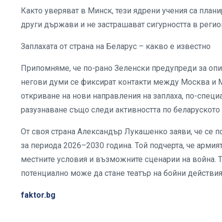
Както уверяват в Минск, тези ядрени учения са плани
други държави и не застрашават сигурността в регио
Заплахата от страна на Беларус – какво е известно
Припомняме, че по-рано Зеленски предупреди за опи
негови думи се фиксират контакти между Москва и 
откриване на нови направления на заплаха, по-специ
разузнаване също следи активността по беларуското
От своя страна Александър Лукашенко заяви, че се 
за периода 2026–2030 година. Той подчерта, че армия
местните условия и възможните сценарии на война. То
потенциално може да стане театър на бойни действия
faktor.bg