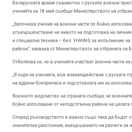
Беларуската армия съвместно с руските военни прист
ученията на 18 май съобщи Министерството на отбран
„Започнаха учения на военни части по бойно използва
усъвършенстване на нивото на подготовка на личния 
и специална техника – бел. УНИАН) за изпълнение на
райони“, заявиха от Министерството на отбраната на Б
Отбелязва се, че в ученията участват военни части на
„В хода на ученията, във взаимодействие с руската с
на ядрени боеприпаси и подготовката им за използван
Военното ведомство на страната съобщи, че военните
бойно използване от неподготвени райони на цялата 
Според ръководството е важно също така да бъдат о
значителни разстояния, извършването на разчети за и