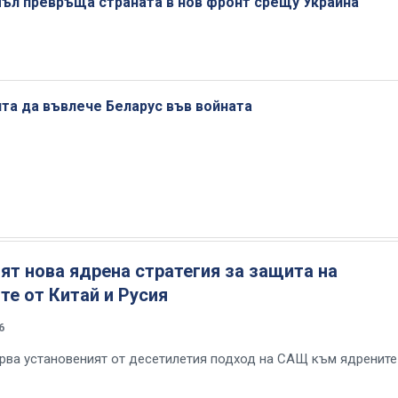
емъл превръща страната в нов фронт срещу Украйна
та да въвлече Беларус във войната
т нова ядрена стратегия за защита на
е от Китай и Русия
6
орва установеният от десетилетия подход на САЩ към ядрените