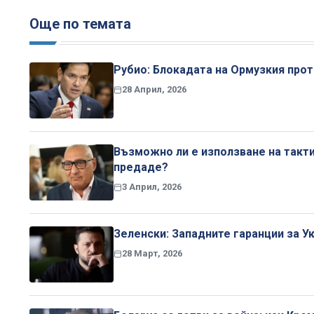
Още по темата
Рубио: Блокадата на Ормузкия про
28 Април, 2026
Възможно ли е използване на такт
предаде?
3 Април, 2026
Зеленски: Западните гаранции за У
28 Март, 2026