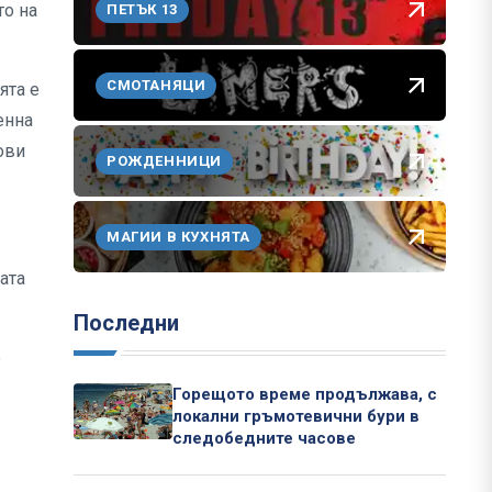
то на
ПЕТЪК 13
СМОТАНЯЦИ
ята е
енна
ови
РОЖДЕННИЦИ
МАГИИ В КУХНЯТА
ата
Последни
о
Горещото време продължава, с
локални гръмотевични бури в
следобедните часове