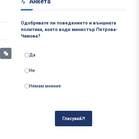
Анкета
Одобрявате ли поведението и външната
политика, която води министър Петрова-
Чамова?
Да
Не
Нямам мнение
Гласувай