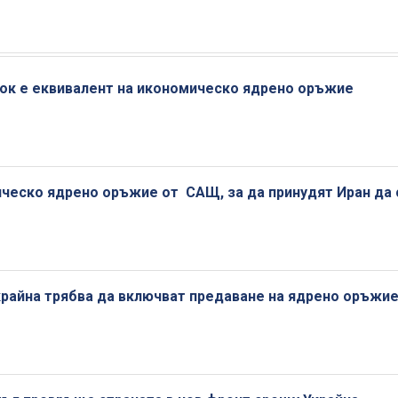
ток е еквивалент на икономическо ядрено оръжие
ическо ядрено оръжие от САЩ, за да принудят Иран да 
крайна трябва да включват предаване на ядрено оръжи