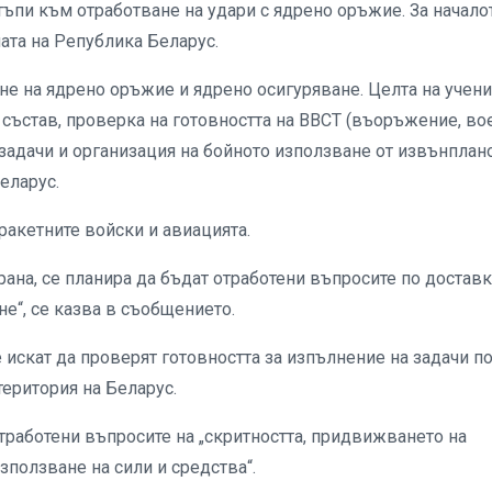
ъпи към отработване на удари с ядрено оръжие. За начало
ата на Република Беларус.
не на ядрено оръжие и ядрено осигуряване. Целта на учени
състав, проверка на готовността на ВВСТ (въоръжение, во
 задачи и организация на бойното използване от извънплан
еларус.
 ракетните войски и авиацията.
трана, се планира да бъдат отработени въпросите по доставк
е“, се казва в съобщението.
 искат да проверят готовността за изпълнение на задачи п
територия на Беларус.
тработени въпросите на „скритността, придвижването на
зползване на сили и средства“.