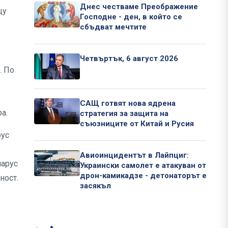
Днес честваме Преображение
щу
Господне - ден, в който се
сбъдват мечтите
Четвъртък, 6 август 2026
. По
САЩ готвят нова ядрена
а.
стратегия за защита на
съюзниците от Китай и Русия
рус
Авиоинцидентът в Лайпциг:
ларус
Украински самолет е атакуван от
дрон-камикадзе - детонаторът е
ност.
засякъл