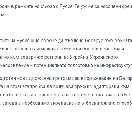
рани в рамките на съюза с Русия. Те уж не са насочени сре
на.
тите на Русия още повече да въвлече Беларус във войната
Минск относно възможни съвместни военни действия и
ално към северните региони на Украйна. Украинското
 направление и потенциалната подготовка на инфраструктур
подготвя нова държавна програма за въоръжаване на Бела
та на страната трябва да получава оръжия, адаптирани към
ва беше казано в контекста на това, че територията на Бе
, затова е необходимо укрепване на отбранителната способ