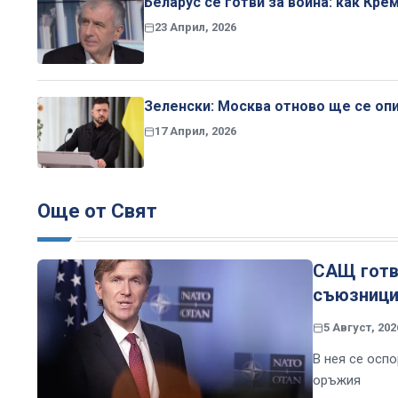
Беларус се готви за война: как Кр
23 Април, 2026
Зеленски: Москва отново ще се опи
17 Април, 2026
Още от Свят
САЩ готвя
съюзницит
5 Август, 202
В нея се осп
оръжия