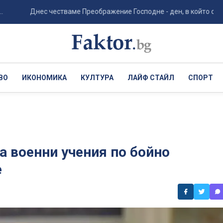
Днес честваме Преображение Господне - ден, в който се сбъдват
ВО
ИКОНОМИКА
КУЛТУРА
ЛАЙФ СТАЙЛ
СПОРТ
а военни учения по бойно
е