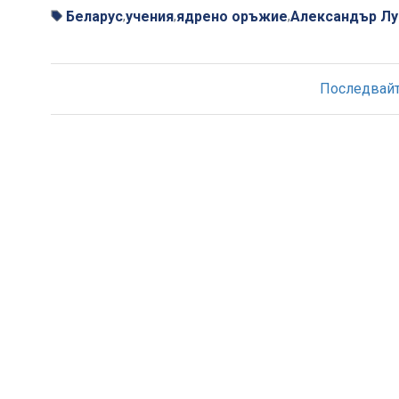
Беларус
учения
ядрено оръжие
Александър Л
,
,
,
Последвайте