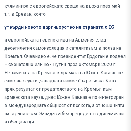
кулминира с европейската среща на върха през май
т.г. в Ереван, която
утвърди новото партньорство на страната с ЕС
и европейската перспектива на Армения след
десетилетия самоизолация и сателитизъм в полза на
Кремъл. Очевидно е, че президентът Ердоган е подвел
– съзнателно или не - Путин през октомври 2020 г.
Ненамесата на Кремъл в драмата на Южен Кавказ не
само не осуети „западната намеса” в региона. Като
пряк резултат от предателството на Кремъл към
арменската кауза, днес Южен Кавказ е по-интегриран
в международната общност от всякога, а отношенията
на страните със Запада са безпрецедентно динамични
и обещаващи.