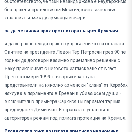
обстоятелството, че тази квазидържава е неудържима
без пряката протекция на Москва, която използва
конфликтът между арменци и азери
за да установи
пряк протекторат върху Армения
и да се разпорежда пряко с управлението на страната.
Опитите на президента Левон Тер Петросян през 90-те
години да договори взаимно приемливо решение с
Баку приключват с неговото изтласкване от власт.
През октомври 1999 г. въоръжена група
представители на няколко арменски "клана" от Карабах
нахлува в парламента в Ереван и убива осем души -
включително премиера Саркисян и парламентарния
председател Демирчян. В страната е установен
авторитарен режим под пряката протекция на Кремъл.
Русия слага ръка на цялата арменска икономика