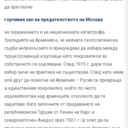
да преглътне
горчивия хап на предателството на Москва
на поражението и на националната катастрофа.
Трагедията на Армения е, че нейната геополитическа
съдба непрекъснато я принуждава да избира между
турци (османци) и руснаци като покровители за
собственото си оцеляване. След 1915 г. дори този
избор вече на практика не съществува. След като няма
кой друг да помогне на Армения – Русия се превръща
в единствения покровител, който по-често
издевателства над арменците, отколкото да ги
защитава. Като започнете от предаването на
републиканска Турция от Ленин на Карс и
североизточен Анадол през 1921 г. (в опит да се