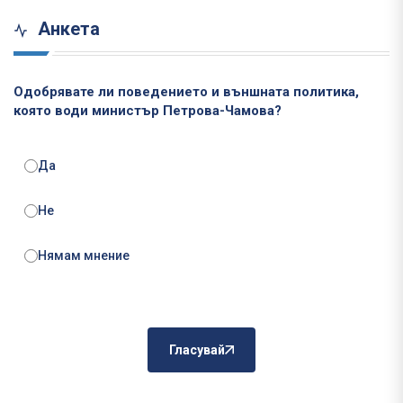
Анкета
Одобрявате ли поведението и външната политика,
която води министър Петрова-Чамова?
Да
Не
Нямам мнение
Гласувай