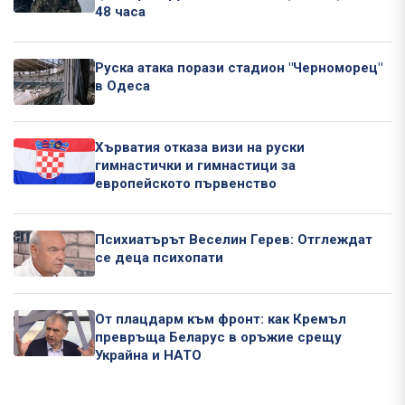
48 часа
Руска атака порази стадион "Черноморец"
в Одеса
Хърватия отказа визи на руски
гимнастички и гимнастици за
европейското първенство
Психиатърът Веселин Герев: Отглеждат
се деца психопати
От плацдарм към фронт: как Кремъл
превръща Беларус в оръжие срещу
Украйна и НАТО