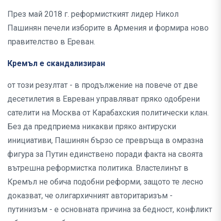
През май 2018 г. реформисткият лидер Никол
Пашинян печели изборите в Армения и формира ново
правителство в Ереван.
Кремъл е скандализиран
от този резултат - в продължение на повече от две
десетилетия в Евреван управляват пряко одобрени
сателити на Москва от Карабахския политически клан.
Без да предприема никакви пряко антируски
инициативи, Пашинян бързо се превръща в омразна
фигура за Путин единствено поради факта на своята
вътрешна реформистка политика. Властелинът в
Кремъл не обича подобни реформи, защото те лесно
доказват, че олигархичният авторитаризъм -
путинизъм - е основната причина за бедност, конфликт