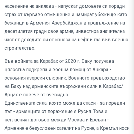
население на анклава - напускат домовете си поради
страх от кърваво отмъщение и намират убежище като
бежанци в Армения. Азербайджан в продължение на
десетилетия гради своя армия, инвестира значителна
част от доходите си от износа на нефт и газ във военно
строителство.
Във войната за Карабах от 2020 г. Баку получава
цялостна подкрепа и военна помощ от Анкара -
основния азерски съюзник. Военното превъзходство
на Баку над арменските въоръжени сили в Карабах/
Арцах е повече от очевидно.
Единствената сила, която може да спаси - за пореден
път - арменците от поражение е Русия. Това е
негласният договор между Москва и Ереван -
Армения е безусловен сателит на Русия, а Кремъл носи