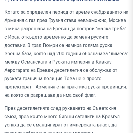
Когато за определен период от време снабдяването на
Армения с газ през Грузия става невъзможно, Москва
с мъка разрешава на Ереван да построи "малка тръба"
с Иран, откъдето временно да замени руските
доставки. В град Гюмри се намира голяма руска
военна база, която над 200 години обозначава "лимеса"
между Османската и Руската империя в Кавказ.
Аерогарата на Ереван десетилетия се обслужва от
руската гранична полиция. Това не е просто
протекторат - Армения е на практика руска провинция,
на която се разрешава да има свой флаг.
През десетилетията след рухването на Съветския
съюз, през които много бивши сателити на Кремъл
успяха да се еманципират от имперската власт, да