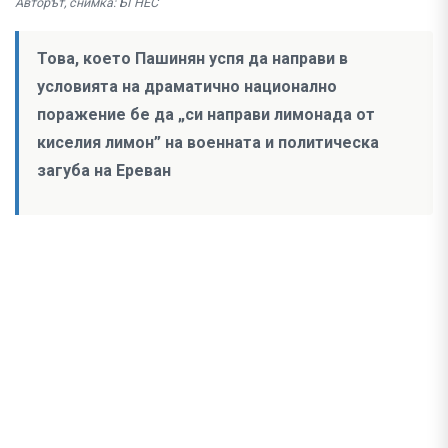
Авторът, снимка: БГНЕС
Това, което Пашинян успя да направи в
условията на драматично национално
поражение бе да „си направи лимонада от
киселия лимон” на военната и политическа
загуба на Ереван