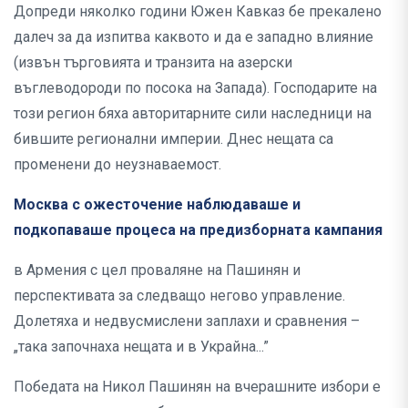
Допреди няколко години Южен Кавказ бе прекалено
далеч за да изпитва каквото и да е западно влияние
(извън търговията и транзита на азерски
въглеводороди по посока на Запада). Господарите на
този регион бяха авторитарните сили наследници на
бившите регионални империи. Днес нещата са
променени до неузнаваемост.
Москва с ожесточение наблюдаваше и
подкопаваше процеса на предизборната кампания
в Армения с цел проваляне на Пашинян и
перспективата за следващо негово управление.
Долетяха и недвусмислени заплахи и сравнения –
„така започнаха нещата и в Украйна...”
Победата на Никол Пашинян на вчерашните избори е