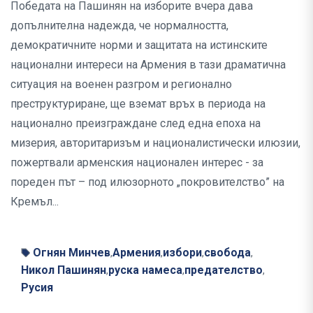
Победата на Пашинян на изборите вчера дава
допълнителна надежда, че нормалността,
демократичните норми и защитата на истинските
национални интереси на Армения в тази драматична
ситуация на военен разгром и регионално
преструктуриране, ще вземат връх в периода на
национално преизграждане след една епоха на
мизерия, авторитаризъм и националистически илюзии,
пожертвали арменския национален интерес - за
пореден път – под илюзорното „покровителство” на
Кремъл...
Огнян Минчев
Армения
избори
свобода
,
,
,
,
Никол Пашинян
руска намеса
предателство
,
,
,
Русия