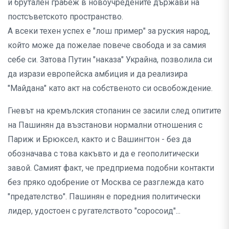
и брутален грабеж в новоучредените държави на
постсъветското пространство.
А всеки техен успех е "лош пример" за руския народ,
който може да пожелае повече свобода и за самия
себе си. Затова Путин "наказа" Украйна, позволила си
да изрази европейска амбиция и да реализира
"Майдана" като акт на собственото си освобождение.
Гневът на кремълския стопанин се засили след опитите
на Пашинян да възстанови нормални отношения с
Париж и Брюксел, както и с Вашингтон - без да
обозначава с това какъвто и да е геополитически
завой. Самият факт, че предприема подобни контакти
без пряко одобрение от Москва се разглежда като
"предателство". Пашинян е поредния политически
лидер, удостоен с ругателството "соросоид"...