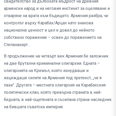
свидетелство за дълбоката мъдрост на древния
арменски народ и на неговия инстинкт за оцеляване и
отваряне на врата към бъдещето. Армения разбра, че
контролът върху Карабах/Арцах като знакова
национална ценност и цел е довел до нейното
собствено поражение – освен до поражението на
Степанакерт...
В продължение на четвърт век Армения бе заложник
на две брутални криминални олигархии. Едната –
олигархията на Кремъл, която изнудваше и
изцеждаше силите на Армения под претекст, „че я
пази”. Другата – местната олигархия на Карабахския
политически клан, която превърна страната в най-
бедната, в най-ощетената и съсипана страна-наследник
на бившата съветска империя.