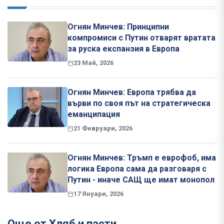
Огнян Минчев: Принципни
компромиси с Путин отварят вратата
за руска експанзия в Европа
23 Май, 2026
Огнян Минчев: Европа трябва да
върви по своя път на стратегическа
еманципация
21 Февруари, 2026
Огнян Минчев: Тръмп е еврофоб, има
логика Европа сама да разговаря с
Путин - иначе САЩ ще имат монопол
17 Януари, 2026
Още от Хляб и пасти