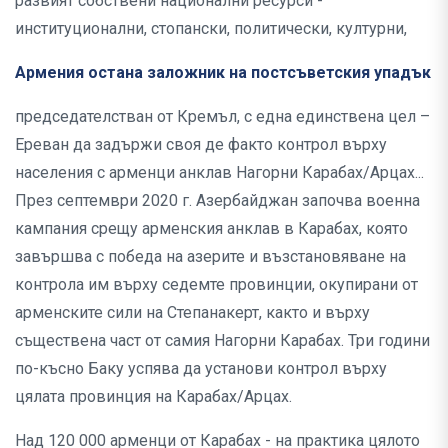
развият собствени национални ресурси -
институционални, стопански, политически, културни,
Армения остана заложник на постсъветския упадък
председателстван от Кремъл, с една единствена цел –
Ереван да задържи своя де факто контрол върху
населения с арменци анклав Нагорни Карабах/Арцах...
През септември 2020 г. Азербайджан започва военна
кампания срещу арменския анклав в Карабах, която
завършва с победа на азерите и възстановяване на
контрола им върху седемте провинции, окупирани от
арменските сили на Степанакерт, както и върху
съществена част от самия Нагорни Карабах. Три години
по-късно Баку успява да установи контрол върху
цялата провинция на Карабах/Арцах.
Над 120 000 арменци от Карабах - на практика цялото