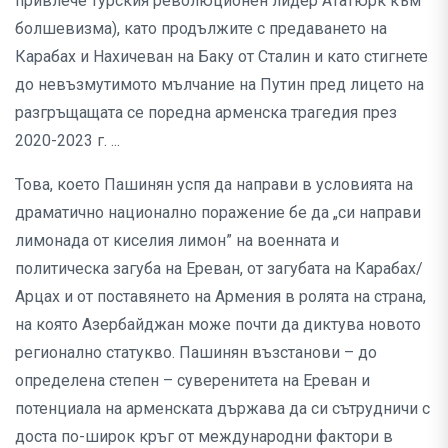
привлече турския революционен лидер Ататюрк към
болшевизма), като продължите с предаването на
Карабах и Нахичеван на Баку от Сталин и като стигнете
до невъзмутимото мълчание на Путин пред лицето на
разгръщащата се поредна арменска трагедия през
2020-2023 г. ...
Това, което Пашинян успя да направи в условията на
драматично национално поражение бе да „си направи
лимонада от киселия лимон” на военната и
политическа загуба на Ереван, от загубата на Карабах/
Арцах и от поставянето на Армения в ролята на страна,
на която Азербайджан може почти да диктува новото
регионално статукво. Пашинян възстанови – до
определена степен – суверенитета на Ереван и
потенциала на арменската държава да си сътрудничи с
доста по-широк кръг от международни фактори в