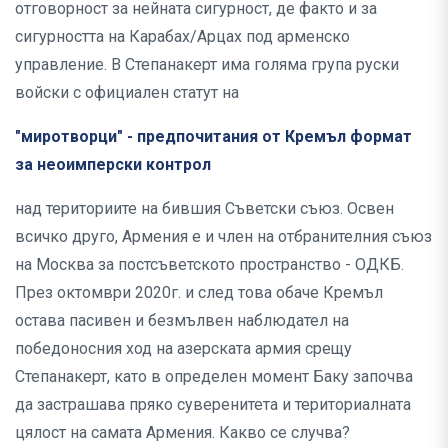
отговорност за нейната сигурност, де факто и за
сигурността на Карабах/Арцах под арменско
управление. В Степанакерт има голяма група руски
войски с официален статут на
"миротворци" - предпочитания от Кремъл формат
за неоимперски контрол
над териториите на бившия Съветски съюз. Освен
всичко друго, Армения е и член на отбранителния съюз
на Москва за постсъветското пространство - ОДКБ.
През октомври 2020г. и след това обаче Кремъл
остава пасивен и безмълвен наблюдател на
победоносния ход на азерската армия срещу
Степанакерт, като в определен момент Баку започва
да застрашава пряко суверенитета и териториалната
цялост на самата Армения. Какво се случва?