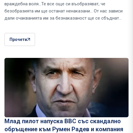
враждебна воля...Те все още си въобразяват, че
безобразията им ще останат ненаказани... От нас зависи
дали очакванията им за безнаказаност ще се сбъднат...
Прочети
Млад пилот напуска ВВС със скандално
обръщение към Румен Радев и компания