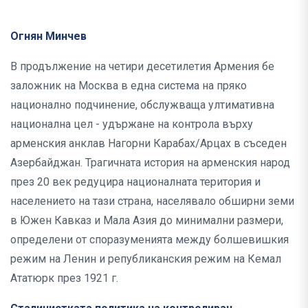
Огнян Минчев
В продължение на четири десетилетия Армения бе
заложник на Москва в една система на пряко
национално подчинение, обслужваща ултимативна
национална цел - удържане на контрола върху
арменския анклав Нагорни Карабах/Арцах в съседен
Азербайджан. Трагичната история на арменския народ
през 20 век редуцира националната територия и
населението на тази страна, населявало обширни земи
в Южен Кавказ и Мала Азия до минимални размери,
определени от споразуменията между болшевишкия
режим на Ленин и републиканския режим на Кемал
Ататюрк през 1921 г.