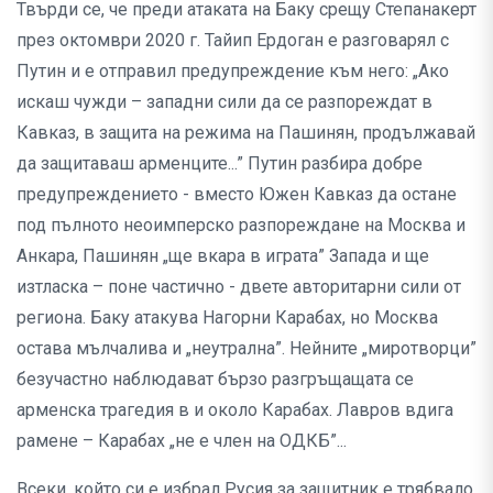
Твърди се, че преди атаката на Баку срещу Степанакерт
през октомври 2020 г. Тайип Ердоган е разговарял с
Путин и е отправил предупреждение към него: „Ако
искаш чужди – западни сили да се разпореждат в
Кавказ, в защита на режима на Пашинян, продължавай
да защитаваш арменците...” Путин разбира добре
предупреждението - вместо Южен Кавказ да остане
под пълното неоимперско разпореждане на Москва и
Анкара, Пашинян „ще вкара в играта” Запада и ще
изтласка – поне частично - двете авторитарни сили от
региона. Баку атакува Нагорни Карабах, но Москва
остава мълчалива и „неутрална”. Нейните „миротворци”
безучастно наблюдават бързо разгръщащата се
арменска трагедия в и около Карабах. Лавров вдига
рамене – Карабах „не е член на ОДКБ”...
Всеки, който си е избрал Русия за защитник е трябвало