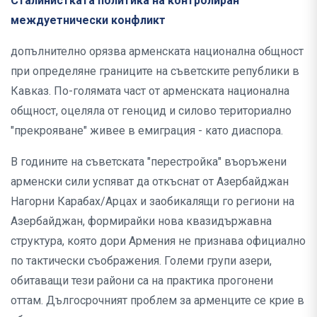
Сталинистката политика на контролиран
междуетнически конфликт
допълнително орязва арменската национална общност
при определяне границите на съветските републики в
Кавказ. По-голямата част от арменската национална
общност, оцеляла от геноцид и силово териториално
"прекрояване" живее в емиграция - като диаспора.
В годините на съветската "перестройка" въоръжени
арменски сили успяват да откъснат от Азербайджан
Нагорни Карабах/Арцах и заобикалящи го региони на
Азербайджан, формирайки нова квазидържавна
структура, която дори Армения не признава официално
по тактически съображения. Големи групи азери,
обитаващи тези райони са на практика прогонени
оттам. Дългосрочният проблем за арменците се крие в