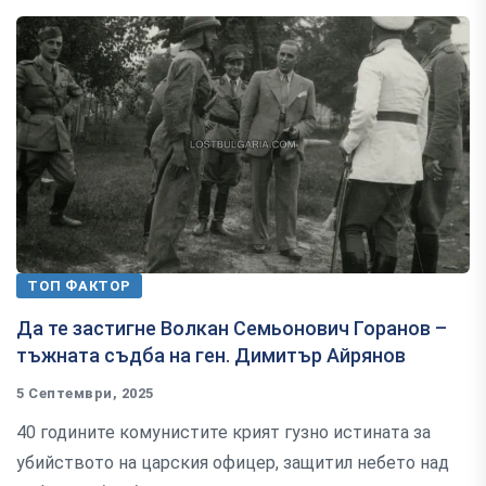
ТОП ФАКТОР
Да те застигне Волкан Семьонович Горанов –
тъжната съдба на ген. Димитър Айрянов
5 Септември, 2025
40 годините комунистите крият гузно истината за
убийството на царския офицер, защитил небето над