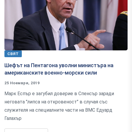
СВЯТ
Шефът на Пентагона уволни министъра на
американските военно-морски сили
25 Ноември, 2019
Марк Еспър е загубил доверие в Спенсър заради
неговата "липса на откровеност" в случая със
служителя на специалните части на ВМС Едуард
Галахър