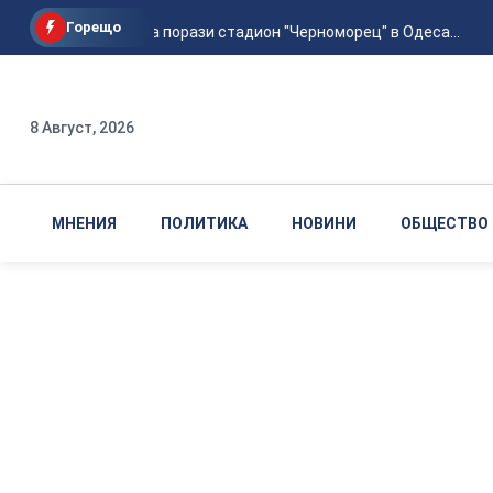
Горещо
Руска атака порази стадион "Черноморец" в Одеса...
8 Август, 2026
МНЕНИЯ
ПОЛИТИКА
НОВИНИ
ОБЩЕСТВО