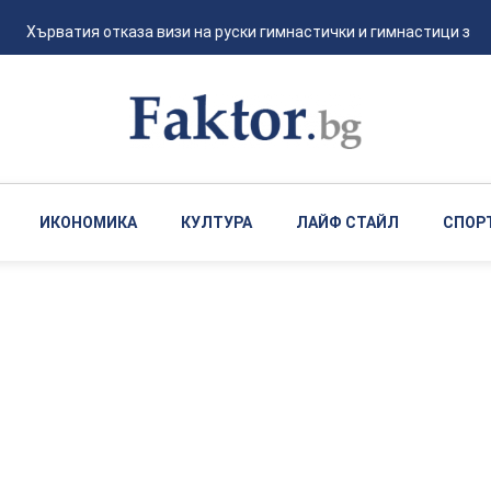
Хърватия отказа визи на руски гимнастички и гимнастици за евр
ИКОНОМИКА
КУЛТУРА
ЛАЙФ СТАЙЛ
СПОР