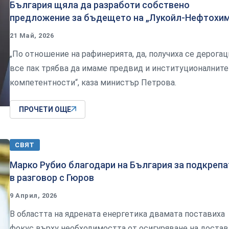
България щяла да разработи собствено
предложение за бъдещето на „Лукойл-Нефтохи
21 Май, 2026
„По отношение на рафинерията, да, получиха се дерогац
все пак трябва да имаме предвид и институционалните
компетентности“, каза министър Петрова.
ПРОЧЕТИ ОЩЕ
СВЯТ
Марко Рубио благодари на България за подкрепа
в разговор с Гюров
9 Април, 2026
В областта на ядрената енергетика двамата поставиха
фокус върху необходимостта от осигуряване на доста