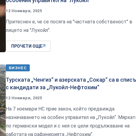
особения управител на "Лукойл"
12 Ноември, 2025
Притеснен е, че се посяга на "частната собственост" в
лицето на "Лукойл".
ПРОЧЕТИ ОЩЕ
БИЗНЕС
Турската „Ченгиз“ и азерската „Сокар“ са в спис
с кандидати за „Лукойл-Нефтохим“
12 Ноември, 2025
На 7 ноември НС прие закон, който предвижда
назначаването на особен управител на „Лукойл“. Мяркат
по германски модел и с нея се цели продължаване на
работата на рафинерията „Нефтохим“.