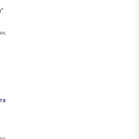
м“
ии,
та
вки