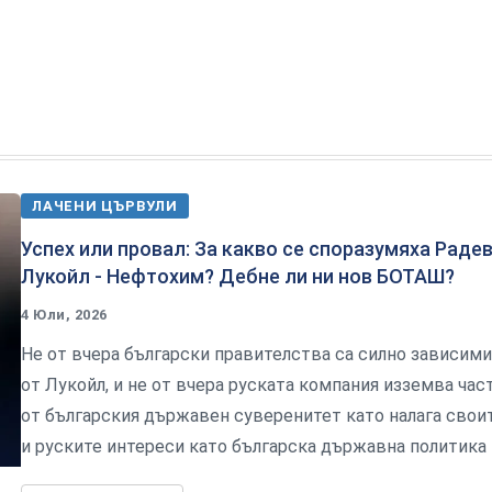
ЛАЧЕНИ ЦЪРВУЛИ
Успех или провал: За какво се споразумяха Радев
Лукойл - Нефтохим? Дебне ли ни нов БОТАШ?
4 Юли, 2026
Не от вчера български правителства са силно зависими
от Лукойл, и не от вчера руската компания изземва час
от българския държавен суверенитет като налага свои
и руските интереси като българска държавна политика