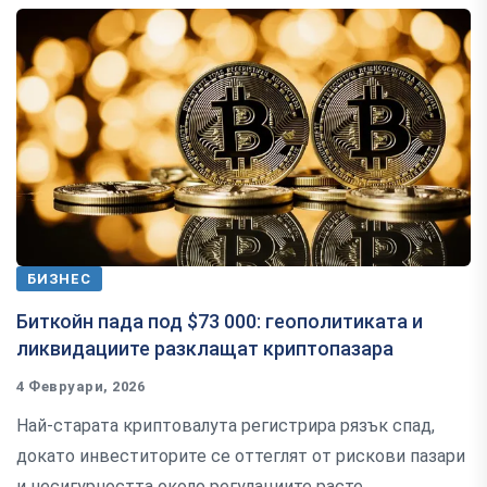
БИЗНЕС
Биткойн пада под $73 000: геополитиката и
ликвидациите разклащат криптопазара
4 Февруари, 2026
Най-старата криптовалута регистрира рязък спад,
докато инвеститорите се оттеглят от рискови пазари
и несигурността около регулациите расте.