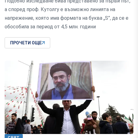
Подобно изследване бива представено за първи път,
а според проф. Кутолгу е възможно линията на
напрежение, която има формата на буква „S”, да се е
обособила за период от 4,5 млн. години
ПРОЧЕТИ ОЩЕ
СВЯТ