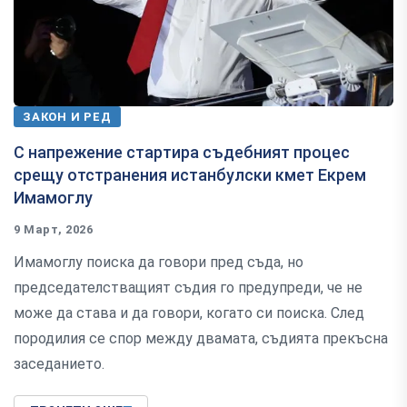
ЗАКОН И РЕД
С напрежение стартира съдебният процес
срещу отстранения истанбулски кмет Екрем
Имамоглу
9 Март, 2026
Имамоглу поиска да говори пред съда, но
председателстващият съдия го предупреди, че не
може да става и да говори, когато си поиска. След
породилия се спор между двамата, съдията прекъсна
заседанието.